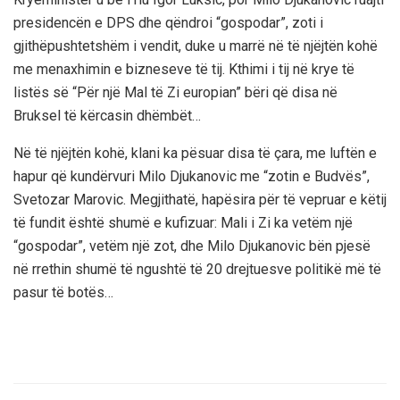
presidencën e DPS dhe qëndroi “gospodar”, zoti i
gjithëpushtetshëm i vendit, duke u marrë në të njëjtën kohë
me menaxhimin e bizneseve të tij. Kthimi i tij në krye të
listës së “Për një Mal të Zi europian” bëri që disa në
Bruksel të kërcasin dhëmbët…
Në të njëjtën kohë, klani ka pësuar disa të çara, me luftën e
hapur që kundërvuri Milo Djukanovic me “zotin e Budvës”,
Svetozar Marovic. Megjithatë, hapësira për të vepruar e këtij
të fundit është shumë e kufizuar: Mali i Zi ka vetëm një
“gospodar”, vetëm një zot, dhe Milo Djukanovic bën pjesë
në rrethin shumë të ngushtë të 20 drejtuesve politikë më të
pasur të botës…