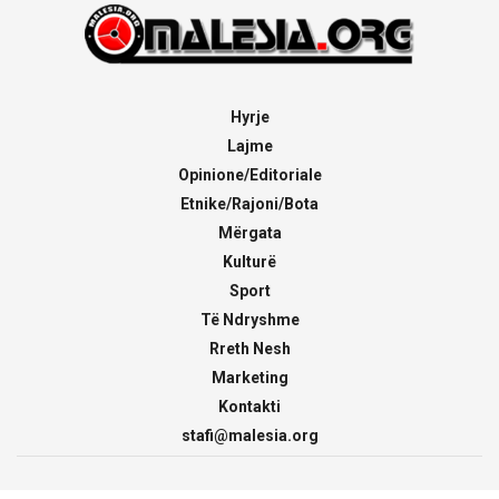
Hyrje
Lajme
Opinione/Editoriale
Etnike/Rajoni/Bota
Mërgata
Kulturë
Sport
Të Ndryshme
Rreth Nesh
Marketing
Kontakti
stafi@malesia.org