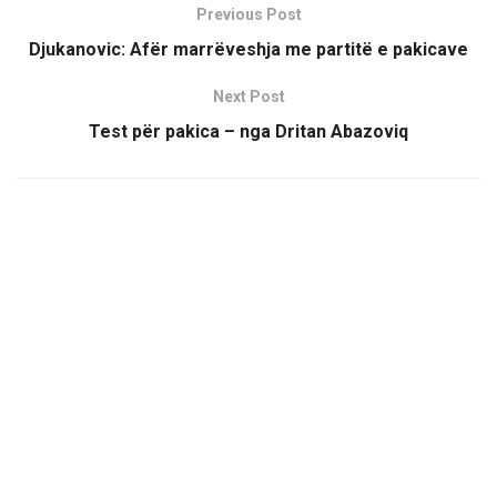
Previous Post
Djukanovic: Afër marrëveshja me partitë e pakicave
Next Post
Test për pakica – nga Dritan Abazoviq