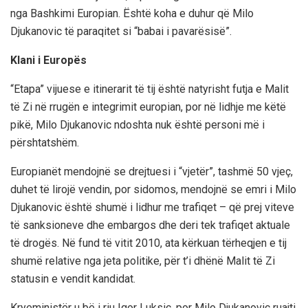
nga Bashkimi Europian. Është koha e duhur që Milo
Djukanovic të paraqitet si “babai i pavarësisë”.
Klani i Europës
“Etapa” vijuese e itinerarit të tij është natyrisht futja e Malit
të Zi në rrugën e integrimit europian, por në lidhje me këtë
pikë, Milo Djukanovic ndoshta nuk është personi më i
përshtatshëm.
Europianët mendojnë se drejtuesi i “vjetër”, tashmë 50 vjeç,
duhet të lirojë vendin, por sidomos, mendojnë se emri i Milo
Djukanovic është shumë i lidhur me trafiqet – që prej viteve
të sanksioneve dhe embargos dhe deri tek trafiqet aktuale
të drogës. Në fund të vitit 2010, ata kërkuan tërheqjen e tij
shumë relative nga jeta politike, për t’i dhënë Malit të Zi
statusin e vendit kandidat.
Kryeministër u bë i riu Igor Luksic, por Milo Djukanovic ruajti