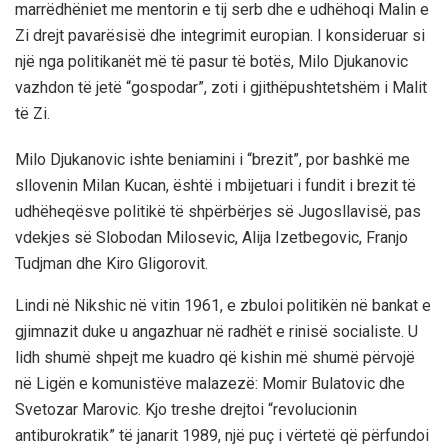
marrëdhëniet me mentorin e tij serb dhe e udhëhoqi Malin e
Zi drejt pavarësisë dhe integrimit europian. I konsideruar si
një nga politikanët më të pasur të botës, Milo Djukanovic
vazhdon të jetë “gospodar”, zoti i gjithëpushtetshëm i Malit
të Zi.
Milo Djukanovic ishte beniamini i “brezit”, por bashkë me
sllovenin Milan Kucan, është i mbijetuari i fundit i brezit të
udhëheqësve politikë të shpërbërjes së Jugosllavisë, pas
vdekjes së Slobodan Milosevic, Alija Izetbegovic, Franjo
Tudjman dhe Kiro Gligorovit.
Lindi në Nikshic në vitin 1961, e zbuloi politikën në bankat e
gjimnazit duke u angazhuar në radhët e rinisë socialiste. U
lidh shumë shpejt me kuadro që kishin më shumë përvojë
në Ligën e komunistëve malazezë: Momir Bulatovic dhe
Svetozar Marovic. Kjo treshe drejtoi “revolucionin
antiburokratik” të janarit 1989, një puç i vërtetë që përfundoi