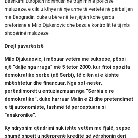
Bashkimi Europian ndihmuan në trajnimin e policisë
malazeze, e cila u kthye në një armë të vërtetë në përballjen
me Beogradin, duke u bërë në të njëjtën kohë garda
pretoriane e Milo Djukanovic dhe baza e kontrollit të tij mbi
shoqërinë malazeze.
Drejt pavarësisë
Milo Djukanovic, i mësuar vetëm me suksese, pësoi
një “dalje nga rruga” më 5 tetor 2000, kur fitoi opozita
demokratike serbe (në Serbi), të cilën ai e kishte
mbështetur dhe financuar. Nga sot-nesër,
perëndimorët u entuziazmuan nga “
Serbia
e re
demokratike”, duke harruar Malin e Zi dhe pretendimet
e tij autonomiste, tashmë të perceptuara si
“anakronike”.
Ky ndryshim qëndrimi nuk ishte vetëm me fjalë, sepse
shumë shpejt u ndërprenë kreditë që vërshonin deri