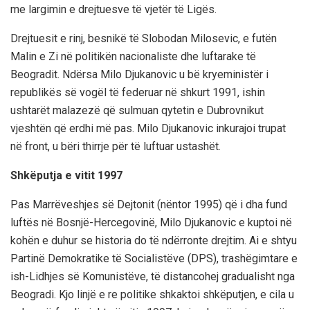
me largimin e drejtuesve të vjetër të Ligës.
Drejtuesit e rinj, besnikë të Slobodan Milosevic, e futën
Malin e Zi në politikën nacionaliste dhe luftarake të
Beogradit. Ndërsa Milo Djukanovic u bë kryeministër i
republikës së vogël të federuar në shkurt 1991, ishin
ushtarët malazezë që sulmuan qytetin e Dubrovnikut
vjeshtën që erdhi më pas. Milo Djukanovic inkurajoi trupat
në front, u bëri thirrje për të luftuar ustashët.
Shkëputja e vitit 1997
Pas Marrëveshjes së Dejtonit (nëntor 1995) që i dha fund
luftës në Bosnjë-Hercegovinë, Milo Djukanovic e kuptoi në
kohën e duhur se historia do të ndërronte drejtim. Ai e shtyu
Partinë Demokratike të Socialistëve (DPS), trashëgimtare e
ish-Lidhjes së Komunistëve, të distancohej gradualisht nga
Beogradi. Kjo linjë e re politike shkaktoi shkëputjen, e cila u