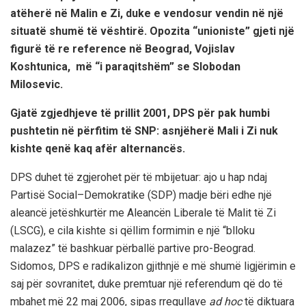
atëherë në Malin e Zi, duke e vendosur vendin në një
situatë shumë të vështirë. Opozita “unioniste” gjeti një
figurë të re reference në
Beograd
, Vojislav
Koshtunica, më “i paraqitshëm” se Slobodan
Milosevic.
Gjatë zgjedhjeve të prillit 2001, DPS për pak humbi
pushtetin në përfitim të SNP: asnjëherë
Mali
i Zi nuk
kishte qenë kaq afër alternancës.
DPS duhet të zgjerohet për të mbijetuar: ajo u hap ndaj
Partisë Social–Demokratike (SDP) madje bëri edhe një
aleancë jetëshkurtër me Aleancën Liberale të Malit të Zi
(LSCG), e cila kishte si qëllim formimin e një “blloku
malazez” të bashkuar përballë partive pro-Beograd.
Sidomos, DPS e radikalizon gjithnjë e më shumë ligjërimin e
saj për sovranitet, duke premtuar një referendum që do të
mbahet më 22 maj 2006, sipas rregullave
ad hoc
të diktuara