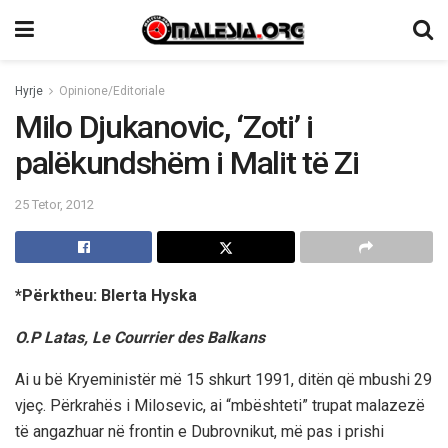
Hyrje
Opinione/Editoriale
Milo Djukanovic, ‘Zoti’ i
palëkundshëm i Malit të Zi
25 Tetor, 2012
*Përktheu: Blerta Hyska
O.P Latas, Le Courrier des Balkans
Ai u bë Kryeministër më 15 shkurt 1991, ditën që mbushi 29
vjeç. Përkrahës i Milosevic, ai “mbështeti” trupat malazezë
të angazhuar në frontin e Dubrovnikut, më pas i prishi