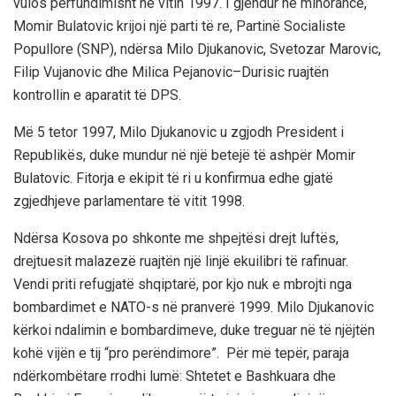
vulos përfundimisht në vitin 1997. I gjendur në minorancë,
Momir Bulatovic krijoi një parti të re, Partinë Socialiste
Popullore (SNP), ndërsa Milo Djukanovic, Svetozar Marovic,
Filip Vujanovic dhe Milica Pejanovic–Durisic ruajtën
kontrollin e aparatit të DPS.
Më 5 tetor 1997, Milo Djukanovic u zgjodh President i
Republikës, duke mundur në një betejë të ashpër Momir
Bulatovic. Fitorja e ekipit të ri u konfirmua edhe gjatë
zgjedhjeve parlamentare të vitit 1998.
Ndërsa Kosova po shkonte me shpejtësi drejt luftës,
drejtuesit malazezë ruajtën një linjë ekuilibri të rafinuar.
Vendi priti refugjatë shqiptarë, por kjo nuk e mbrojti nga
bombardimet e NATO-s në pranverë 1999. Milo Djukanovic
kërkoi ndalimin e bombardimeve, duke treguar në të njëjtën
kohë vijën e tij “pro perëndimore”. Për më tepër, paraja
ndërkombëtare rrodhi lumë: Shtetet e Bashkuara dhe