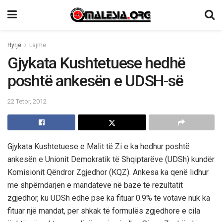
Hyrje
Lajme
Gjykata Kushtetuese hedhë
poshtë ankesën e UDSH-së
22 Tetor, 2012
Gjykata Kushtetuese e Malit të Zi e ka hedhur poshtë
ankesën e Unionit Demokratik të Shqiptarëve (UDSh) kundër
Komisionit Qëndror Zgjedhor (KQZ). Ankesa ka qenë lidhur
me shpërndarjen e mandateve në bazë të rezultatit
zgjedhor, ku UDSh edhe pse ka fituar 0.9% të votave nuk ka
fituar një mandat, për shkak të formulës zgjedhore e cila