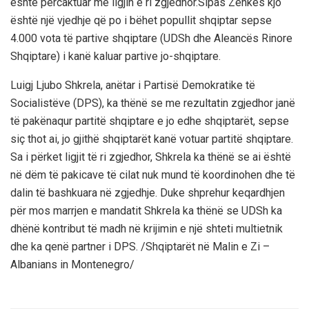
është përcaktuar me ligjin e ri zgjedhor.Sipas Zenkës kjo
është një vjedhje që po i bëhet popullit shqiptar sepse
4.000 vota të partive shqiptare (UDSh dhe Aleancës Rinore
Shqiptare) i kanë kaluar partive jo-shqiptare.
Luigj Ljubo Shkrela, anëtar i Partisë Demokratike të
Socialistëve (DPS), ka thënë se me rezultatin zgjedhor janë
të pakënaqur partitë shqiptare e jo edhe shqiptarët, sepse
siç thot ai, jo gjithë shqiptarët kanë votuar partitë shqiptare.
Sa i përket ligjit të ri zgjedhor, Shkrela ka thënë se ai është
në dëm të pakicave të cilat nuk mund të koordinohen dhe të
dalin të bashkuara në zgjedhje. Duke shprehur keqardhjen
për mos marrjen e mandatit Shkrela ka thënë se UDSh ka
dhënë kontribut të madh në krijimin e një shteti multietnik
dhe ka qenë partner i DPS. /Shqiptarët në Malin e Zi –
Albanians in Montenegro/