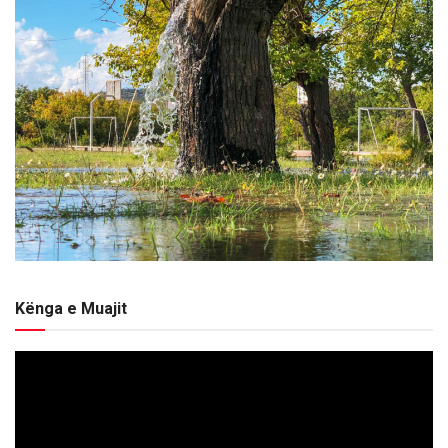
Kënga e Muajit