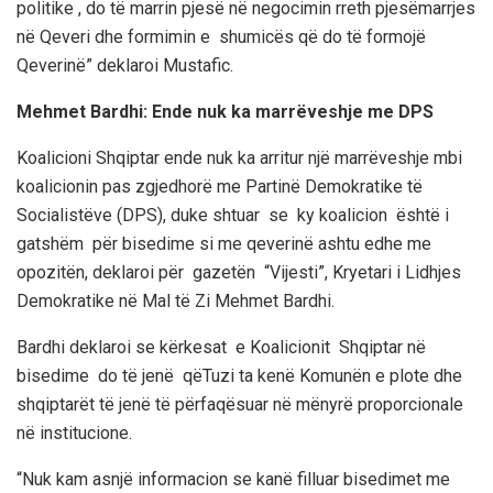
politike , do të marrin pjesë në negocimin rreth pjesëmarrjes
në Qeveri dhe formimin e shumicës që do të formojë
Qeverinë” deklaroi Mustafic.
Mehmet Bardhi: Ende nuk ka marrëveshje me DPS
Koalicioni Shqiptar ende nuk ka arritur një marrëveshje mbi
koalicionin pas zgjedhorë me Partinë Demokratike të
Socialistëve (DPS), duke shtuar se ky koalicion është i
gatshëm për bisedime si me qeverinë ashtu edhe me
opozitën, deklaroi për gazetën “Vijesti”, Kryetari i Lidhjes
Demokratike në Mal të Zi Mehmet Bardhi.
Bardhi deklaroi se kërkesat e Koalicionit Shqiptar në
bisedime do të jenë qëTuzi ta kenë Komunën e plote dhe
shqiptarët të jenë të përfaqësuar në mënyrë proporcionale
në institucione.
“Nuk kam asnjë informacion se kanë filluar bisedimet me