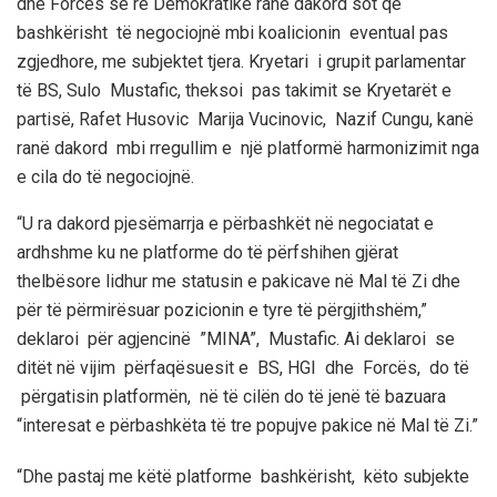
dhe Forcës së re Demokratike ranë dakord sot që
bashkërisht të negociojnë mbi koalicionin eventual pas
zgjedhore, me subjektet tjera. Kryetari i grupit parlamentar
të BS, Sulo Mustafic, theksoi pas takimit se Kryetarët e
partisë, Rafet Husovic Marija Vucinovic, Nazif Cungu, kanë
ranë dakord mbi rregullim e një platformë harmonizimit nga
e cila do të negociojnë.
“U ra dakord pjesëmarrja e përbashkët në negociatat e
ardhshme ku ne platforme do të përfshihen gjërat
thelbësore lidhur me statusin e pakicave në Mal të Zi dhe
për të përmirësuar pozicionin e tyre të përgjithshëm,”
deklaroi për agjencinë ”MINA”, Mustafic. Ai deklaroi se
ditët në vijim përfaqësuesit e BS, HGI dhe Forcës, do të
përgatisin platformën, në të cilën do të jenë të bazuara
“interesat e përbashkëta të tre popujve pakice në Mal të Zi.”
“Dhe pastaj me këtë platforme bashkërisht, këto subjekte