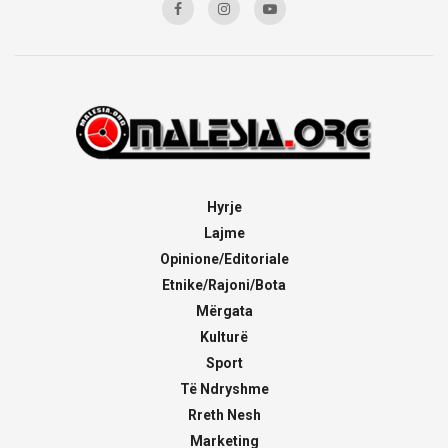
Hyrje
Lajme
Opinione/Editoriale
Etnike/Rajoni/Bota
Mërgata
Kulturë
Sport
Të Ndryshme
Rreth Nesh
Marketing