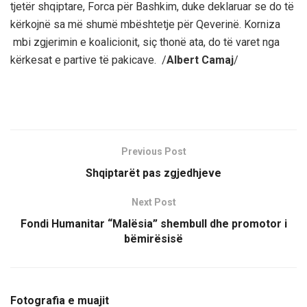
tjetër shqiptare, Forca për Bashkim, duke deklaruar se do të
kërkojnë sa më shumë mbështetje për Qeverinë. Korniza
mbi zgjerimin e koalicionit, siç thonë ata, do të varet nga
kërkesat e partive të pakicave. /
Albert Camaj
/
Previous Post
Shqiptarët pas zgjedhjeve
Next Post
Fondi Humanitar “Malësia” shembull dhe promotor i
bëmirësisë
Fotografia e muajit