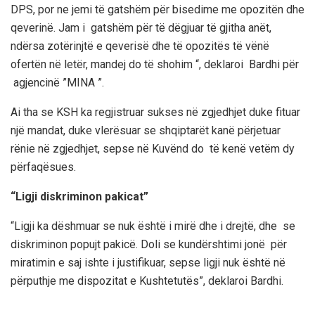
DPS, por ne jemi të gatshëm për bisedime me opozitën dhe
qeverinë. Jam i gatshëm për të dëgjuar të gjitha anët,
ndërsa zotërinjtë e qeverisë dhe të opozitës të vënë
ofertën në letër, mandej do të shohim “, deklaroi Bardhi për
agjencinë ”MINA ”.
Ai tha se KSH ka regjistruar sukses në zgjedhjet duke fituar
një mandat, duke vlerësuar se shqiptarët kanë përjetuar
rënie në zgjedhjet, sepse në Kuvënd do të kenë vetëm dy
përfaqësues.
“Ligji diskriminon pakicat”
“Ligji ka dëshmuar se nuk është i mirë dhe i drejtë, dhe se
diskriminon popujt pakicë. Doli se kundërshtimi jonë për
miratimin e saj ishte i justifikuar, sepse ligji nuk është në
përputhje me dispozitat e Kushtetutës”, deklaroi Bardhi.