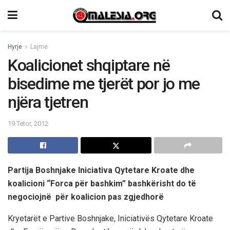
Hyrje
Lajme
Koalicionet shqiptare në
bisedime me tjerët por jo me
njëra tjetren
19 Tetor, 2012
Partija Boshnjake Iniciativa Qytetare Kroate dhe
koalicioni “Forca për bashkim” bashkërisht do të
negociojnë për koalicion pas zgjedhorë
Kryetarët e Partive Boshnjake, Iniciativës Qytetare Kroate