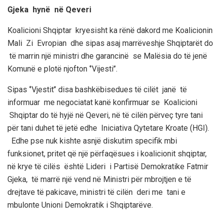
Gjeka hynë në Qeveri
Koalicioni Shqiptar kryesisht ka rënë dakord me Koalicionin
Mali Zi Evropian dhe sipas asaj marrëveshje Shqiptarët do
të marrin një ministri dhe garancinë se Malësia do të jenë
Komunë e plotë njofton ‘’Vijesti’’.
Sipas ‘’Vjestit’’ disa bashkëbisedues të cilët janë të
informuar me negociatat kanë konfirmuar se Koalicioni
Shqiptar do të hyjë në Qeveri, në të cilën përveç tyre tani
për tani duhet të jetë edhe Iniciativa Qytetare Kroate (HGI).
Edhe pse nuk kishte asnjë diskutim specifik mbi
funksionet, pritet që një përfaqësues i koalicionit shqiptar,
në krye të cilës është Lideri i Partisë Demokratike Fatmir
Gjeka, të marrë një vend në Ministri për mbrojtjen e të
drejtave të pakicave, ministri të cilën deri me tani e
mbulonte Unioni Demokratik i Shqiptarëve.