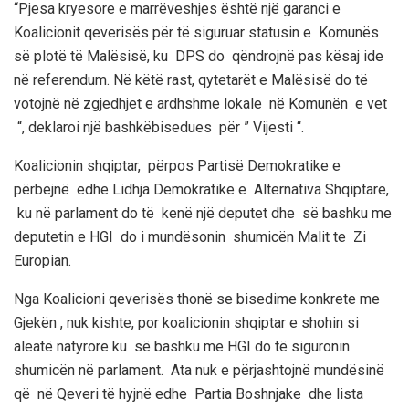
“Pjesa kryesore e marrëveshjes është një garanci e
Koalicionit qeverisës për të siguruar statusin e Komunës
së plotë të Malësisë, ku DPS do qëndrojnë pas kësaj ide
në referendum. Në këtë rast, qytetarët e Malësisë do të
votojnë në zgjedhjet e ardhshme lokale në Komunën e vet
“, deklaroi një bashkëbisedues për ” Vijesti “.
Koalicionin shqiptar, përpos Partisë Demokratike e
përbejnë edhe Lidhja Demokratike e Alternativa Shqiptare,
ku në parlament do të kenë një deputet dhe së bashku me
deputetin e HGI do i mundësonin shumicën Malit te Zi
Europian.
Nga Koalicioni qeverisës thonë se bisedime konkrete me
Gjekën , nuk kishte, por koalicionin shqiptar e shohin si
aleatë natyrore ku së bashku me HGI do të siguronin
shumicën në parlament. Ata nuk e përjashtojnë mundësinë
që në Qeveri të hyjnë edhe Partia Boshnjake dhe lista