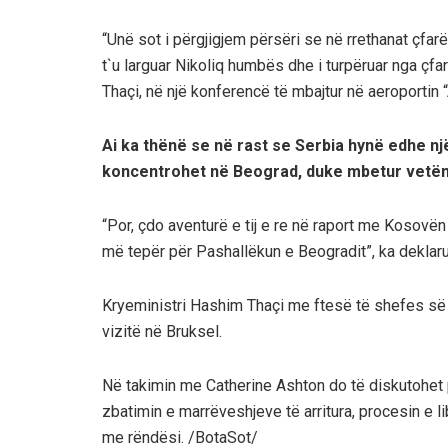
“Unë sot i përgjigjem përsëri se në rrethanat çfar
t`u larguar Nikoliq humbës dhe i turpëruar nga çfa
Thaçi, në një konferencë të mbajtur në aeroportin
Ai ka thënë se në rast se Serbia hynë edhe një
koncentrohet në Beograd, duke mbetur vetëm 
“Por, çdo aventurë e tij e re në raport me Kosovë
më tepër për Pashallëkun e Beogradit”, ka deklarua
Kryeministri Hashim Thaçi me ftesë të shefes së 
vizitë në Bruksel.
Në takimin me Catherine Ashton do të diskutohet 
zbatimin e marrëveshjeve të arritura, procesin e li
me rëndësi. /BotaSot/