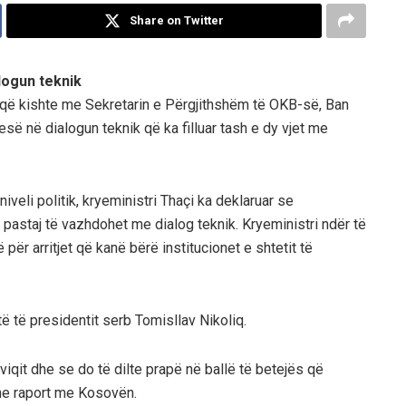
Share on Twitter
logun teknik
 që kishte me Sekretarin e Përgjithshëm të OKB-së, Ban
ë në dialogun teknik që ka filluar tash e dy vjet me
veli politik, kryeministri Thaçi ka deklaruar se
pastaj të vazhdohet me dialog teknik. Kryeministri ndër të
për arritjet që kanë bërë institucionet e shtetit të
ë të presidentit serb Tomisllav Nikoliq.
viqit dhe se do të dilte prapë në ballë të betejës që
 ne raport me Kosovën.