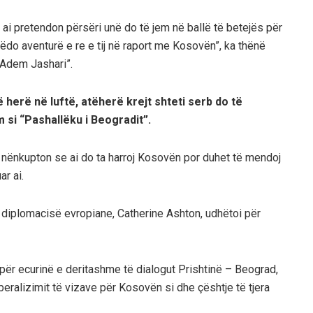
ë ai pretendon përsëri unë do të jem në ballë të betejës për
rëdo aventurë e re e tij në raport me Kosovën”, ka thënë
 “Adem Jashari”.
 herë në luftë, atëherë krejt shteti serb do të
si “Pashallëku i Beogradit”.
n nënkupton se ai do ta harroj Kosovën por duhet të mendoj
r ai.
diplomacisë evropiane, Catherine Ashton, udhëtoi për
për ecurinë e deritashme të dialogut Prishtinë – Beograd,
beralizimit të vizave për Kosovën si dhe çështje të tjera