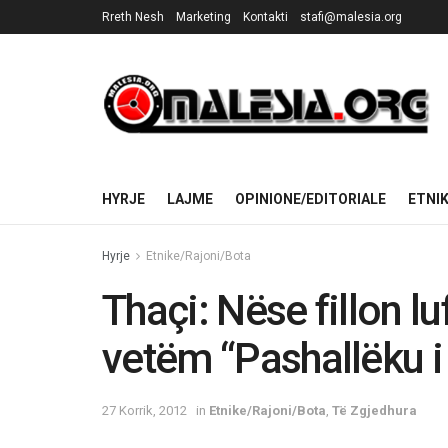
Rreth Nesh
Marketing
Kontakti
stafi@malesia.org
HYRJE
LAJME
OPINIONE/EDITORIALE
ETNI
Hyrje
Etnike/Rajoni/Bota
Thaçi: Nëse fillon l
vetëm “Pashallëku i
27 Korrik, 2012
in
Etnike/Rajoni/Bota
,
Të Zgjedhura