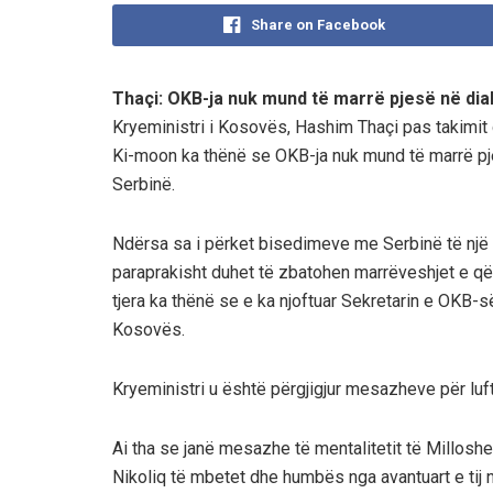
Share on Facebook
Thaçi: OKB-ja nuk mund të marrë pjesë në dia
Kryeministri i Kosovës, Hashim Thaçi pas takimit
Ki-moon ka thënë se OKB-ja nuk mund të marrë pjes
Serbinë.
Ndërsa sa i përket bisedimeve me Serbinë të një ni
paraprakisht duhet të zbatohen marrëveshjet e që 
tjera ka thënë se e ka njoftuar Sekretarin e OKB-së 
Kosovës.
Kryeministri u është përgjigjur mesazheve për luft
Ai tha se janë mesazhe të mentalitetit të Milloshe
Nikoliq të mbetet dhe humbës nga avantuart e tij