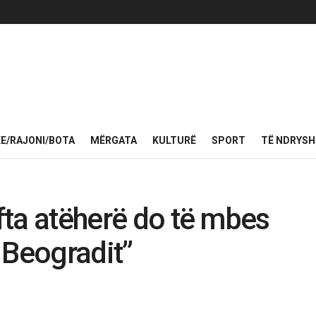
KE/RAJONI/BOTA
MËRGATA
KULTURË
SPORT
TË NDRYS
ufta atëherë do të mbes
 Beogradit”