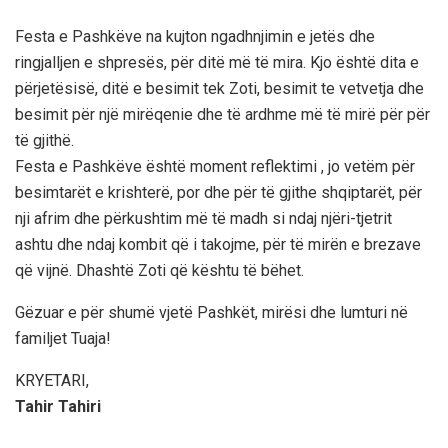
Festa e Pashkëve na kujton ngadhnjimin e jetës dhe
ringjalljen e shpresës, për ditë më të mira. Kjo është dita e
përjetësisë, ditë e besimit tek Zoti, besimit te vetvetja dhe
besimit për një mirëqenie dhe të ardhme më të mirë për për
të gjithë.
Festa e Pashkëve është moment reflektimi , jo vetëm për
besimtarët e krishterë, por dhe për të gjithe shqiptarët, për
nji afrim dhe përkushtim më të madh si ndaj njëri-tjetrit
ashtu dhe ndaj kombit që i takojme, për të mirën e brezave
që vijnë. Dhashtë Zoti që kështu të bëhet.
Gëzuar e për shumë vjetë Pashkët, mirësi dhe lumturi në
familjet Tuaja!
KRYETARI,
Tahir Tahiri