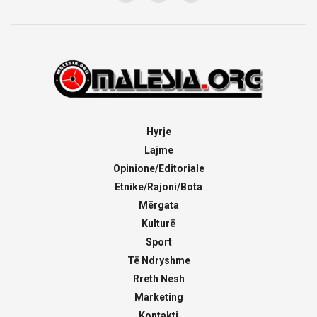
Hyrje
Lajme
Opinione/Editoriale
Etnike/Rajoni/Bota
Mërgata
Kulturë
Sport
Të Ndryshme
Rreth Nesh
Marketing
Kontakti