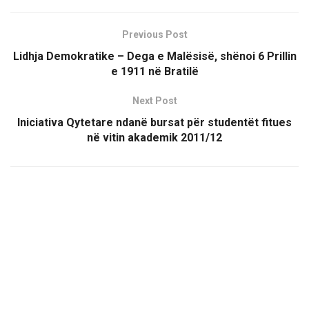
Previous Post
Lidhja Demokratike – Dega e Malësisë, shënoi 6 Prillin
e 1911 në Bratilë
Next Post
Iniciativa Qytetare ndanë bursat për studentët fitues
në vitin akademik 2011/12