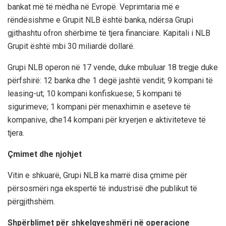
bankat më të mëdha në Evropë. Veprimtaria më e
rëndësishme e Grupit NLB është banka, ndërsa Grupi
gjithashtu ofron shërbime të tjera financiare. Kapitali i NLB
Grupit është mbi 30 miliardë dollarë.
Grupi NLB operon në 17 vende, duke mbuluar 18 tregje duke
përfshirë: 12 banka dhe 1 degë jashtë vendit; 9 kompani të
leasing-ut; 10 kompani konfiskuese; 5 kompani të
sigurimeve; 1 kompani për menaxhimin e aseteve të
kompanive, dhe14 kompani për kryerjen e aktiviteteve të
tjera.
Çmimet dhe njohjet
Vitin e shkuarë, Grupi NLB ka marrë disa çmime për
përsosmëri nga ekspertë të industrisë dhe publikut të
përgjithshëm.
Shpërblimet për shkelqyeshmëri në operacione