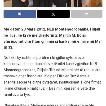
Me datën 28 Mars 2012, NLB Montenegrobanka, Filijali
në Tuz, në krye me drejtorin z. Martin M. Bojaj
vlerësohet dhe fiton çmimin si banka më e mirë në Mal
të Zi.
Në fakt, ky është shpërblim i të gjithë qytetarëve,
kompanive dhe institucioneve të cilët kanë zgjedhur NLB
Montenegrobankën, Filijalin Tuz në Malësi për të realizuarë
transakcionet financiare. Kjo për Filijalen Tuz është e
shënjte sepse të gjithë qytetarët, institucionet si dhe firmat
i kane dhuruar Filijalit Tuz – Besimin, djersën e vetë dhe
familjeve të tyre.
Dhurata është e Malësisë ndersa shpërblimi ynë është