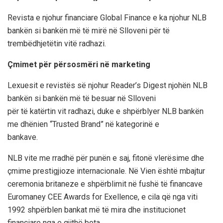
Revista e njohur financiare Global Finance e ka njohur NLB
bankën si bankën më të mirë në Slloveni për të
trembëdhjetëtin vitë radhazi.
Çmimet për përsosmëri në marketing
Lexuesit e revistës së njohur Reader’s Digest njohën NLB
bankën si bankën më të besuar në Slloveni
për të katërtin vit radhazi, duke e shpërblyer NLB bankën
me dhënien “Trusted Brand” në kategorinë e
bankave.
NLB vite me rradhë për punën e saj, fitonë vlerësime dhe
çmime prestigjioze internacionale. Në Vien është mbajtur
ceremonia britaneze e shpërblimit në fushë të financave
Euromaney CEE Awards for Exellence, e cila që nga viti
1992 shpërblen bankat më të mira dhe institucionet
financiare nga e gjithë bota.