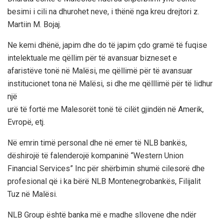
besimi i cili na dhurohet neve, i thënë nga kreu drejtori z.
Martiin M. Bojaj.
Ne kemi dhënë, japim dhe do të japim çdo gramë të fuqise
intelektuale me qëllim për të avansuar bizneset e
afaristëve tonë në Malësi, me qëllimë për të avansuar
institucionet tona në Malësi, si dhe me qëlllimë për të lidhur
një
urë të fortë me Malesorët tonë të cilët gjindën në Amerik,
Evropë, etj.
Në emrin timë personal dhe në emer të NLB bankës,
dëshirojë të falenderojë kompaninë “Western Union
Financial Services” Inc për shërbimin shumë cilesorë dhe
profesional që i ka bërë NLB Montenegrobankës, Filijalit
Tuz në Malësi.
NLB Group është banka më e madhe sllovene dhe ndër