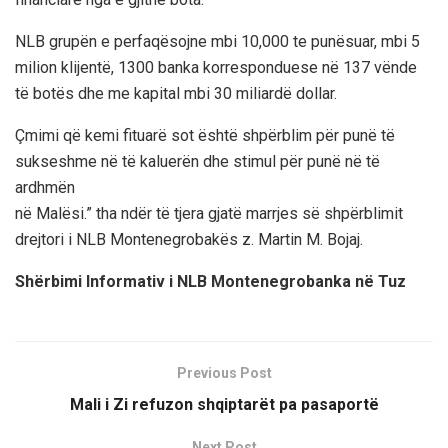
NLB grupën e perfaqësojne mbi 10,000 te punësuar, mbi 5
milion klijentë, 1300 banka korresponduese në 137 vënde
të botës dhe me kapital mbi 30 miliardë dollar.
Çmimi që kemi fituarë sot është shpërblim për punë të
sukseshme në të kaluerën dhe stimul për punë në të
ardhmën
në Malësi.” tha ndër të tjera gjatë marrjes së shpërblimit
drejtori i NLB Montenegrobakës z. Martin M. Bojaj.
Shërbimi Informativ i NLB Montenegrobanka në Tuz
Previous Post
Mali i Zi refuzon shqiptarët pa pasaportë
Next Post