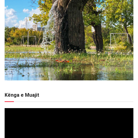
Kënga e Muajit