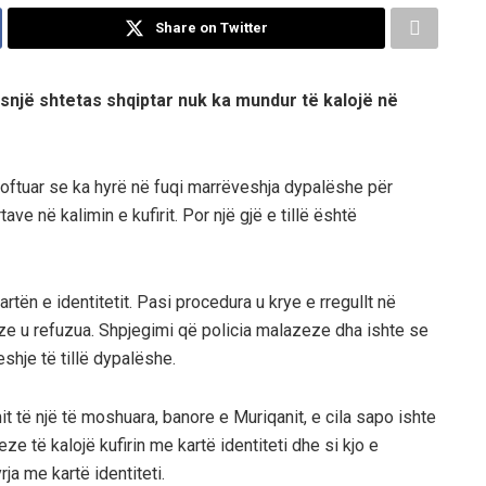
Share on Twitter
snjë shtetas shqiptar nuk ka mundur të kalojë në
joftuar se ka hyrë në fuqi marrëveshja dypalëshe për
ave në kalimin e kufirit. Por një gjë e tillë është
artën e identitetit. Pasi procedura u krye e rregullt në
zeze u refuzua. Shpjegimi që policia malazeze dha ishte se
shje të tillë dypalëshe.
 të një të moshuara, banore e Muriqanit, e cila sapo ishte
e të kalojë kufirin me kartë identiteti dhe si kjo e
a me kartë identiteti.