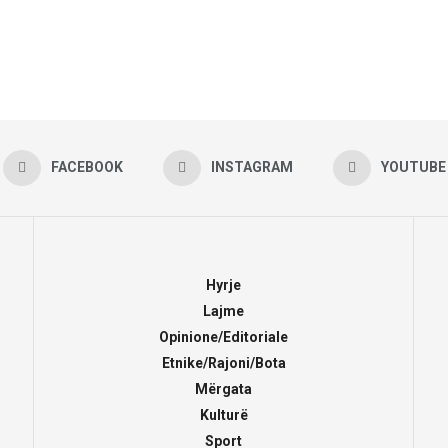
FACEBOOK
INSTAGRAM
YOUTUBE
Hyrje
Lajme
Opinione/Editoriale
Etnike/Rajoni/Bota
Mërgata
Kulturë
Sport