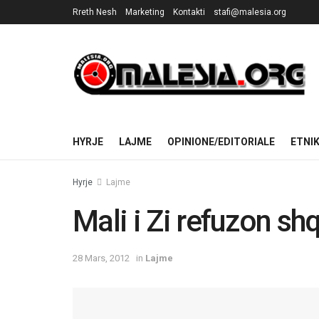
Rreth Nesh
Marketing
Kontakti
stafi@malesia.org
HYRJE
LAJME
OPINIONE/EDITORIALE
ETNI
Hyrje
Lajme
Mali i Zi refuzon sh
28 Mars, 2012
in
Lajme