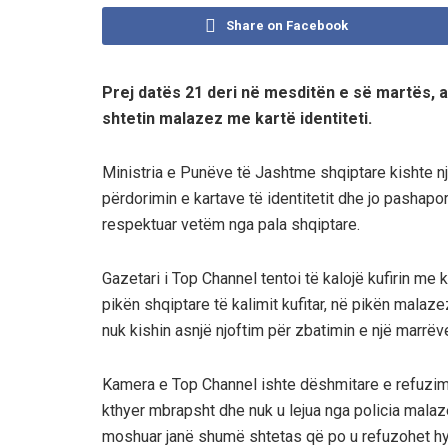
Share on Facebook
Prej datës 21 deri në mesditën e së martës, a
shtetin malazez me kartë identiteti.
Ministria e Punëve të Jashtme shqiptare kishte n
përdorimin e kartave të identitetit dhe jo pashaport
respektuar vetëm nga pala shqiptare.
Gazetari i Top Channel tentoi të kalojë kufirin me k
pikën shqiptare të kalimit kufitar, në pikën mala
nuk kishin asnjë njoftim për zbatimin e një marrëve
Kamera e Top Channel ishte dëshmitare e refuzimit
kthyer mbrapsht dhe nuk u lejua nga policia malazez
moshuar janë shumë shtetas që po u refuzohet hyrj