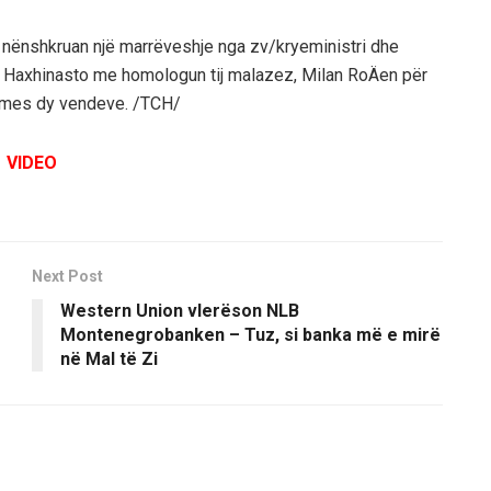
11 nënshkruan një marrëveshje nga zv/kryeministri dhe
 Haxhinasto me homologun tij malazez, Milan RoÄen për
e mes dy vendeve. /TCH/
VIDEO
Next Post
Western Union vlerëson NLB
Montenegrobanken – Tuz, si banka më e mirë
në Mal të Zi