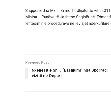
Shqipëria dhe Mali i Zi më 14 dhjetor të vitit 20
Ministri i Punëve të Jashtme Shqipërisë, Edmond
lehtësimin e procedurave në lëvizjet ndërkufitar
Previous Post
Nxënësit e Sh.F. “Bashkimi” nga Skorraqi
vizitë në Qepurr