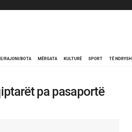
KE/RAJONI/BOTA
MËRGATA
KULTURË
SPORT
TË NDRYS
qiptarët pa pasaportë