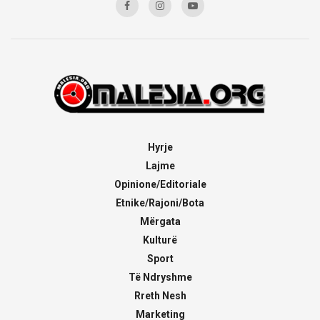
Hyrje
Lajme
Opinione/Editoriale
Etnike/Rajoni/Bota
Mërgata
Kulturë
Sport
Të Ndryshme
Rreth Nesh
Marketing