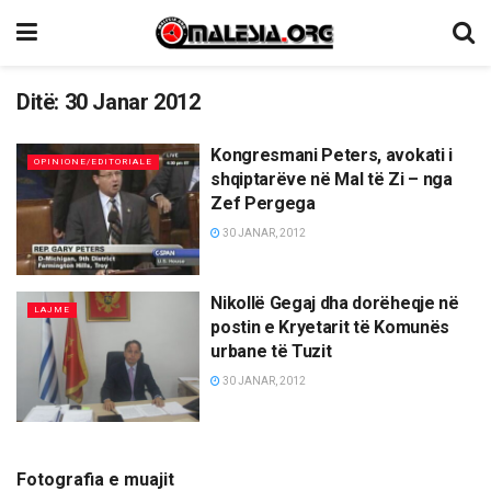
Ditë:
30 Janar 2012
Kongresmani Peters, avokati i
OPINIONE/EDITORIALE
shqiptarëve në Mal të Zi – nga
Zef Pergega
30 JANAR, 2012
Nikollë Gegaj dha dorëheqje në
LAJME
postin e Kryetarit të Komunës
urbane të Tuzit
30 JANAR, 2012
Fotografia e muajit