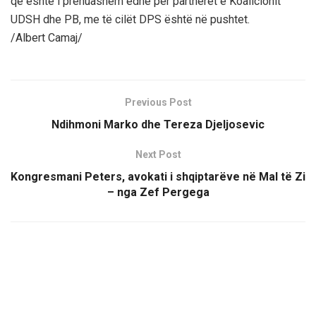
që është i prënuashem edhe për partnerët e Koalicionit
UDSH dhe PB, me të cilët DPS është në pushtet.
/Albert Camaj/
Previous Post
Ndihmoni Marko dhe Tereza Djeljosevic
Next Post
Kongresmani Peters, avokati i shqiptarëve në Mal të Zi
– nga Zef Pergega