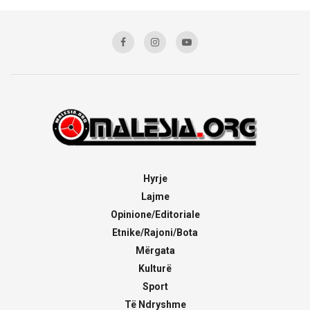
Hyrje
Lajme
Opinione/Editoriale
Etnike/Rajoni/Bota
Mërgata
Kulturë
Sport
Të Ndryshme