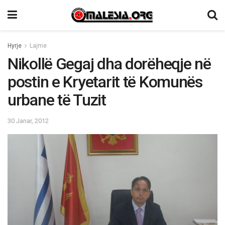
Hyrje
Lajme
Nikollë Gegaj dha dorëheqje në
postin e Kryetarit të Komunës
urbane të Tuzit
30 Janar, 2012