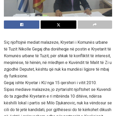
Siç njoftojnë mediat malazeze, Kryetari i Komunës urbane
të Tuzit Nikolle Gegaj dha dorëheqje në postin e Kryetarit të
Komunës urbane të Tuzit, për shkak të konfliktit të interesit,
meqënëse, të hënën, në mledhjen e Kuvëndit të Malit të Zi u
zgjodhë Deputet, kështu që nuk ka mundësi ligjore të mbaj
dy funksione.
Gegaj ishte Kryetar i KU nga 15 qershori i vitit 2010.
Sipas mediave malazeze, jo zyrtarisht njoftohet se Kuvendi
do ta zgjedhë Kryetarin e ri mbrënda 10 ditëve, ndërsa
këshilli lokal i partis së Milo Djukanovic, nuk ka vëndosur se
cili do të jetë kandidati, por gjithësesi do të kërkohet dikush