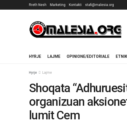
Rreth Nesh
Marketing
Kontakti
stafi@malesia.org
HYRJE
LAJME
OPINIONE/EDITORIALE
ETNI
Hyrje
Lajme
Shoqata “Adhuruesit
organizuan aksionet
lumit Cem