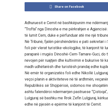
Share on Facebook
Adhuruesit e Cemit në bashkëpunim me ndërmarrj
“Trofta“ nga Dinosha e me përkrahjen e Agjencisë 
të lumit Cem, duke e përfunduar atë me një tribun
Në Tribunë, fjalën përshëndetës e pati sekretari i S
foli për vlerat turistike-ekologjike, të kanjonit të
paraparë i rrugës Dinoshë-Cem-Tamare-Guci, do t’i 
nevojen për ruajtjen dhe kultivimin e bukurive të ka
madh udhëtarësh dhe turistësh prandaj edhe kujde
Në emër të organizatës foli edhe Nikollë Lulgjuraj,
veçoi planin e aktiviteteve në të ardhmën, veçan
Republikës së Shqipërisë, sidomos me shoqatën si
ashtu falendëroi ndermarrjen pastruese “Çistoqa“,
Lulgjuraj së bashku me Rrok Zefin Lulgjuraj, kërk
edhe në pjesën e epërme të kanjonit të Cemit.