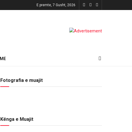
E premte, 7 Gusht, 2026
HME
Fotografia e muajit
Kënga e Muajit