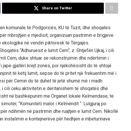
Share on Twitter
en komunale të Podgoricës, KU të Tuzit, dhe shoqatës
për mbrojtjen e mjedisit, organizuan pastrimin e brigjeve
e ekologjike në vendin piktoresk të Tërgajës.
hoqatës “Adhuruesit e lumit Cem“, z. Shtjefën Ujkaj, i cili
 lumit Cem, duke shtuar se rekonstruimin dhe ndërtimin i
japë gjallëri krejt zonës, por njëkohësisht do të shtojë
njonit të këtij lumit, sepse do të pritet një frekuentim më i
si për Cemin do të duhet të jetë shumë më i madh.
 i cili ceku aktivitetin e deritanishëm të shoqatës dhe
ërisht në bashkëpunim me Organet lokale Kelmendase, të
motër, “Komuniteti malor i Këlmëndit “. Lulgjuraj po
 për ndihmën në pastrimin dhe ruajtjen e lumit Cem. Nikollë
uan instalimin e kontejnerëve për hedhjen e mbeturinave