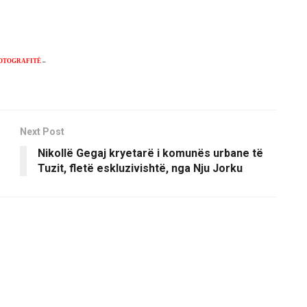
OTOGRAFITË
–
Next Post
Nikollë Gegaj kryetarë i komunës urbane të
Tuzit, fletë eskluzivishtë, nga Nju Jorku