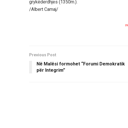
grykëderdhjes (1350m.).
/Albert Camaj/
F
Previous Post
Në Malësi formohet “Forumi Demokratik
për Integrim”