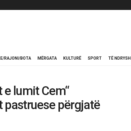
KE/RAJONI/BOTA
MËRGATA
KULTURË
SPORT
TË NDRYS
 e lumit Cem“
 pastruese përgjatë