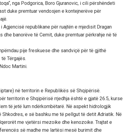
toqa“, nga Podgorica, Boro Gjuranovic, i cili përshëndeti
ast duke premtuar vendosjen e kontejnerëve për
ajë.
 i Agjencisë republikane për ruajtën e mjedisit Dragan
tës dhe banorëve të Cemit, duke premtuar përkrahje në të
hpërndau pije freskuese dhe sandviçë për të gjithë
 të Tërgajës.
 Ndoc Martini.
tare) në territorin e Republikës së Shqipërisë.
r territorin e Shqipërisë rrjedhja është e gjatë 26.5, kurse
 Cem të jetë lum ndërkombëtarë. Në aspekt hidrologjik
ë Shkodres, e së bashku me të pellgut të detit Adriatik. Në
lqerorët me vjetërsi mezoike dhe kenozoike. Trajtat e
 i diferencës së madhe me lartësi mesë burimit dhe