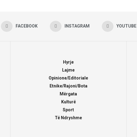
FACEBOOK
INSTAGRAM
YOUTUBE
Hyrje
Lajme
Opinione/Editoriale
Etnike/Rajoni/Bota
Mërgata
Kulturë
Sport
Të Ndryshme