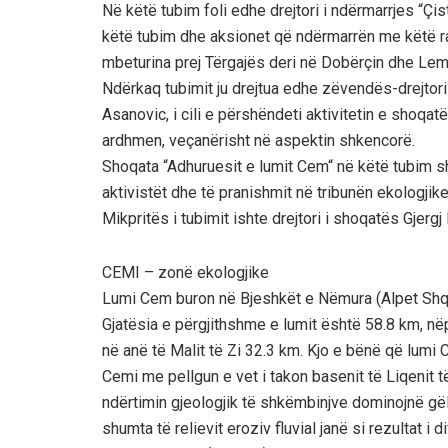
Në këtë tubim foli edhe drejtori i ndërmarrjes “Çis
këtë tubim dhe aksionet që ndërmarrën me këtë r
mbeturina prej Tërgajës deri në Dobërçin dhe Lem
Ndërkaq tubimit ju drejtua edhe zëvendës-drejtori
Asanovic, i cili e përshëndeti aktivitetin e shoqa
ardhmen, veçanërisht në aspektin shkencorë.
Shoqata “Adhuruesit e lumit Cem“ në këtë tubim s
aktivistët dhe të pranishmit në tribunën ekologjike
Mikpritës i tubimit ishte drejtori i shoqatës Gjergj
CEMI – zonë ekologjike
Lumi Cem buron në Bjeshkët e Nëmura (Alpet Shqip
Gjatësia e përgjithshme e lumit është 58.8 km, nëpë
në anë të Malit të Zi 32.3 km. Kjo e bënë që lumi
Cemi me pellgun e vet i takon basenit të Liqenit t
ndërtimin gjeologjik të shkëmbinjve dominojnë gë
shumta të relievit eroziv fluvial janë si rezultat