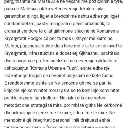
përgjithshme në Mal të Zi e në veçanti me pozicionin e tyre,
pasi që Malësia nuk ka vetëqeverisje lokale e cila
garantohet si nga ligjet e brendshme ashtu edhe nga ligjet
ndërkombëtare, pastaj mungesa e planit urbanistik, të
ardhurat vendore të cilat gjithmonë shkojnë në Komunën e
Kryeqytetit Podgoricë për të mos u kthyer më kurrë në
Malësi, papunësia është disa herë më e lartë se në nivel të
Kryeqytetit, infrastruktura e dobët etj. Gjithashtu, paaftësia
dhe mungesa e profesionalizmit në qeverisjen aktuale të
ashtuquajtur “Komuna Urbane e Tuzit”, është edhe një
indikator që tregon se nevoitet ndryshim në këtë fushë.
E rëndësishme është se Ne synojmë që më së pari të
krijojmë një komunitet moral para se të kemi një komunitet
politik, biznesi apo kulturor. Ne nuk kërkojmë vetëm
metodat dhe strategji të mira, por mbi të gjitha Ne kërkojmë
dhe inkurajojmë njerëz më të mirë, liderë më të mirë. Ne
mendojmë që integriteti personal i një drejtuesi është
thelbësor për mirë – funksionimin dhe mbarë – vajtjen e