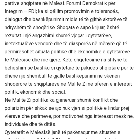
partive shqiptare në Malësi. Forumi Demokratik për
Integrim – FDI; ka si qëllim promovimin e tolerancës,
dialogut dhe bashkëpunimit midis të të gjithë aktorëve të
ndryshëm të shoqërisë. Shoqata e sapo krijuar, është
rezultat i një angazhimi shumë vjeçar i qytetarëve,
inetektualëve vendorë dhe të diasporës në mënyrë që të
përmirësohet situata politike dhe ekonomike e qytetarëve
të Malësisë dhe më gjërë. Këto shqetësime na shtynë të
bëheshim së bashku si qytetarë të pakicës shqiptare për të
dhënë një shembull të gjallë bashkëpunimi në skenën
shoqërore të shqiptarëve në Mal të Zi në sferën e interesit
politik, ekonomik dhe social.
Në Mal të Zi politika ka gjeneruar shumë konflikt dhe
polarizim për shkak se ajo nuk vjen si politikë e lindur prej
vlerave dhe parimeve, por motivohet nga interesat meskine,
individuale dhe të ditës.
Qytetarët e Malësisë janë të pakënaqur me situatën e