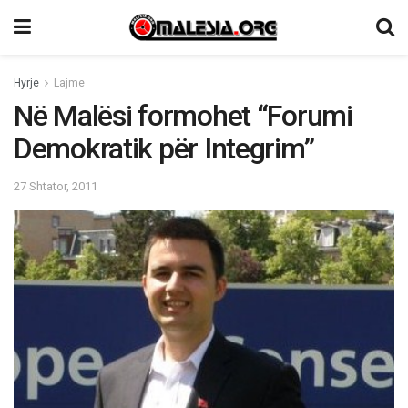
Hyrje
Lajme
Në Malësi formohet “Forumi
Demokratik për Integrim”
27 Shtator, 2011