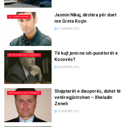
Jasmin Nikaj, dëshira për duet
TË NDRYSHME
me Greta Koçin
27 SHKURT, 2011
Të kujt jemi ne ish-punëtorët e
OPINIONE/EDITORIALE
Kosovës?
26 SHKURT, 2011
Shqiptarët e diasporës, duhet të
OPINIONE/EDITORIALE
vetëregjistrohen – Xheladin
Zeneli
24 SHKURT, 2011