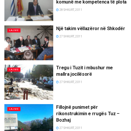
komunë me kompetenca të plota
28 SHKURT, 2011
Një takim vëllazëror në Shkodër
LAJME
27 SHKURT, 2011
Tregu i Tuzit i mbushur me
LAJME
mallra jocilësorë
27 SHKURT, 2011
Fillojnë punimet për
LAJME
rikonstrukimin e rrugës Tuz –
Bozhaj
27 SHKURT, 2011