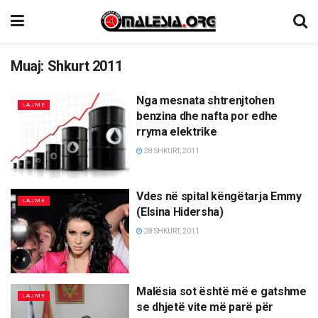
Muaj:
Shkurt 2011
Nga mesnata shtrenjtohen
LAJME
benzina dhe nafta por edhe
rryma elektrike
28 SHKURT, 2011
Vdes në spital këngëtarja Emmy
LAJME
(Elsina Hidersha)
28 SHKURT, 2011
Malësia sot është më e gatshme
LAJME
se dhjetë vite më parë për