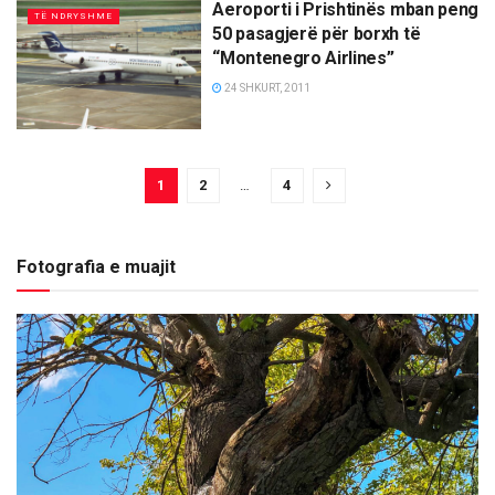
Aeroporti i Prishtinës mban peng
TË NDRYSHME
50 pasagjerë për borxh të
“Montenegro Airlines”
24 SHKURT, 2011
1
2
…
4
Fotografia e muajit