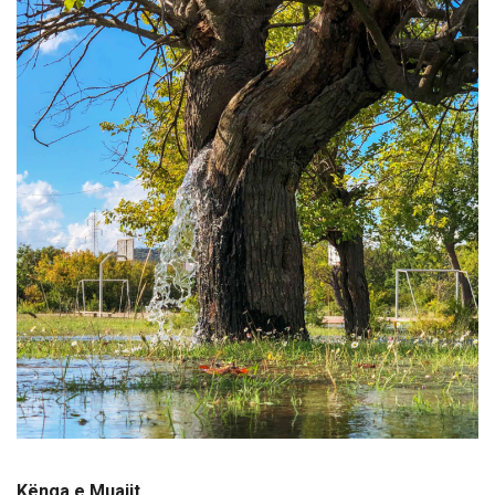
Kënga e Muajit