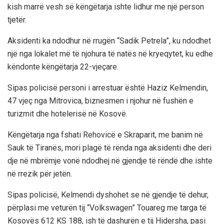
kish marrë vesh së këngëtarja ishte lidhur me një person
tjetër.
Aksidenti ka ndodhur në rrugën “Sadik Petrela”, ku ndodhet
një nga lokalet më të njohura të natës në kryeqytet, ku edhe
këndonte këngëtarja 22-vjeçare.
Sipas policisë personi i arrestuar është Haziz Kelmendin,
47 vjeç nga Mitrovica, biznesmen i njohur në fushën e
turizmit dhe hotelerisë në Kosovë.
Këngëtarja nga fshati Rehovicë e Skraparit, me banim në
Sauk të Tiranës, mori plagë të rënda nga aksidenti dhe deri
dje në mbrëmje vonë ndodhej në gjendje të rëndë dhe ishte
në rrezik për jetën.
Sipas policisë, Kelmendi dyshohet se në gjendje të dehur,
përplasi me veturën tij “Volkswagen” Touareg me targa të
Kosovës 612 KS 188, ish të dashurën e tij Hidersha, pasi