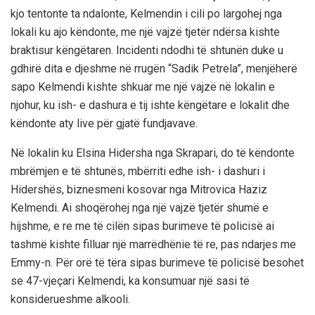
kjo tentonte ta ndalonte, Kelmendin i cili po largohej nga
lokali ku ajo këndonte, me një vajzë tjetër ndërsa kishte
braktisur këngëtaren. Incidenti ndodhi të shtunën duke u
gdhirë dita e djeshme në rrugën “Sadik Petrela”, menjëherë
sapo Kelmendi kishte shkuar me një vajzë në lokalin e
njohur, ku ish- e dashura e tij ishte këngëtare e lokalit dhe
këndonte aty live për gjatë fundjavave.
Në lokalin ku Elsina Hidersha nga Skrapari, do të këndonte
mbrëmjen e të shtunës, mbërriti edhe ish- i dashuri i
Hidershës, biznesmeni kosovar nga Mitrovica Haziz
Kelmendi. Ai shoqërohej nga një vajzë tjetër shumë e
hijshme, e re me të cilën sipas burimeve të policisë ai
tashmë kishte filluar një marrëdhënie të re, pas ndarjes me
Emmy-n. Për orë të tëra sipas burimeve të policisë besohet
se 47-vjeçari Kelmendi, ka konsumuar një sasi të
konsiderueshme alkooli.