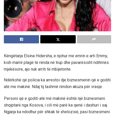
Këngëtarja Elsina Hidersha, e njohur me emrin e arti Emmy,
kish marrë plagë të rënda në trup dhe pavarësisht ndihmës
mjekësore, ajo nuk arriti të mbijetonte.
Ndërkohë që policia ka arrestoi dje biznesmenin që e goditi
atë me makinë. Ndaj tij tashmë rëndon akuza për vrasje.
Personi që e goditi atë më makinë është një biznesmeni
shqiptarë nga Kosova, i cili më parë ka qenë i dashuri i saj.
Ngjarja ka ndodhur për shkak të xhelozisë, pasi biznesmeni