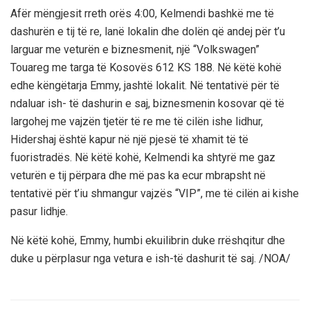
Afër mëngjesit rreth orës 4:00, Kelmendi bashkë me të
dashurën e tij të re, lanë lokalin dhe dolën që andej për t’u
larguar me veturën e biznesmenit, një “Volkswagen”
Touareg me targa të Kosovës 612 KS 188. Në këtë kohë
edhe këngëtarja Emmy, jashtë lokalit. Në tentativë për të
ndaluar ish- të dashurin e saj, biznesmenin kosovar që të
largohej me vajzën tjetër të re me të cilën ishe lidhur,
Hidershaj është kapur në një pjesë të xhamit të të
fuoristradës. Në këtë kohë, Kelmendi ka shtyrë me gaz
veturën e tij përpara dhe më pas ka ecur mbrapsht në
tentativë për t’iu shmangur vajzës “VIP”, me të cilën ai kishe
pasur lidhje.
Në këtë kohë, Emmy, humbi ekuilibrin duke rrëshqitur dhe
duke u përplasur nga vetura e ish-të dashurit të saj. /NOA/