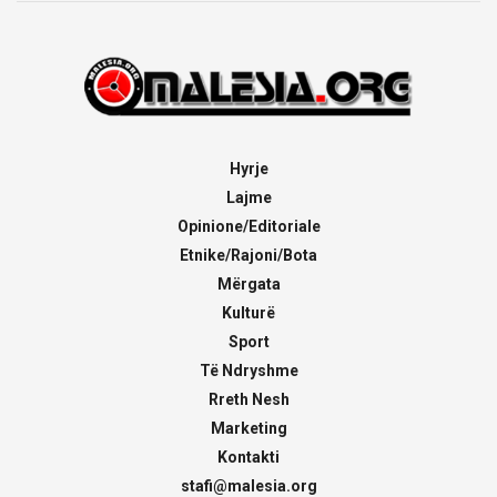
Hyrje
Lajme
Opinione/Editoriale
Etnike/Rajoni/Bota
Mërgata
Kulturë
Sport
Të Ndryshme
Rreth Nesh
Marketing
Kontakti
stafi@malesia.org