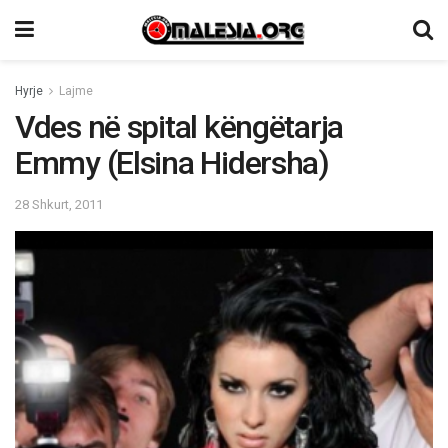
Hyrje
Lajme
Vdes në spital këngëtarja
Emmy (Elsina Hidersha)
28 Shkurt, 2011