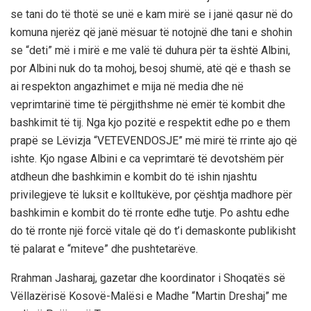
se tani do të thotë se unë e kam mirë se i janë qasur në do
komuna njerëz që janë mësuar të notojnë dhe tani e shohin
se “deti” më i mirë e me valë të duhura për ta është Albini,
por Albini nuk do ta mohoj, besoj shumë, atë që e thash se
ai respekton angazhimet e mija në media dhe në
veprimtarinë time të përgjithshme në emër të kombit dhe
bashkimit të tij. Nga kjo pozitë e respektit edhe po e them
prapë se Lëvizja “VETEVENDOSJE” më mirë të rrinte ajo që
ishte. Kjo ngase Albini e ca veprimtarë të devotshëm për
atdheun dhe bashkimin e kombit do të ishin njashtu
privilegjeve të luksit e kolltukëve, por çështja madhore për
bashkimin e kombit do të rronte edhe tutje. Po ashtu edhe
do të rronte një forcë vitale që do t’i demaskonte publikisht
të palarat e “miteve” dhe pushtetarëve.
Rrahman Jasharaj, gazetar dhe koordinator i Shoqatës së
Vëllazërisë Kosovë-Malësi e Madhe “Martin Dreshaj” me