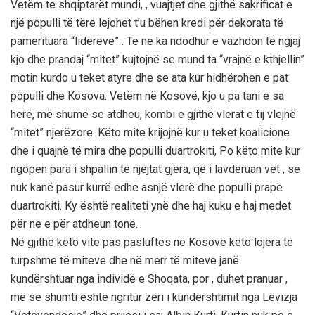
Vetëm te shqiptarët mundi, , vuajtjet dhe gjithë sakrificat e
një populli të tërë lejohet t’u bëhen kredi për dekorata të
pamerituara “liderëve” . Te ne ka ndodhur e vazhdon të ngjaj
kjo dhe prandaj “mitet” kujtojnë se mund ta “vrajnë e kthjellin”
motin kurdo u teket atyre dhe se ata kur hidhërohen e pat
populli dhe Kosova. Vetëm në Kosovë, kjo u pa tani e sa
herë, më shumë se atdheu, kombi e gjithë vlerat e tij vlejnë
“mitet” njerëzore. Këto mite krijojnë kur u teket koalicione
dhe i quajnë të mira dhe populli duartrokiti, Po këto mite kur
ngopen para i shpallin të njëjtat gjëra, që i lavdëruan vet , se
nuk kanë pasur kurrë edhe asnjë vlerë dhe populli prapë
duartrokiti. Ky është realiteti ynë dhe haj kuku e haj medet
për ne e për atdheun tonë.
Në gjithë këto vite pas pasluftës në Kosovë këto lojëra të
turpshme të miteve dhe në merr të miteve janë
kundërshtuar nga individë e Shoqata, por , duhet pranuar ,
më se shumti është ngritur zëri i kundërshtimit nga Lëvizja