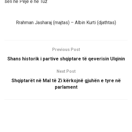
seli në Pejë e në Tuz
Rrahman Jasharaj (majtas) – Albin Kurti (djathtas)
Previous Post
Shans historik i partive shqiptare të qeverisin Ulqinin
Next Post
Shqiptarët në Mal të Zi kërkojnë gjuhën e tyre në
parlament