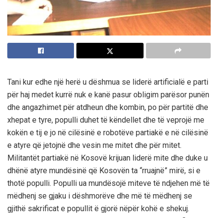
Tani kur edhe një herë u dëshmua se liderë artificialë e parti
për haj medet kurrë nuk e kanë pasur obligim parësor punën
dhe angazhimet për atdheun dhe kombin, po për partitë dhe
xhepat e tyre, populli duhet të këndellet dhe të veprojë me
kokën e tij e jo në cilësinë e robotëve partiakë e në cilësinë
e atyre që jetojnë dhe vesin me mitet dhe për mitet.
Militantët partiakë në Kosovë krijuan liderë mite dhe duke u
dhënë atyre mundësinë që Kosovën ta “rruajnë” mirë, si e
thotë populli. Populli ua mundësojë miteve të ndjehen më të
mëdhenj se gjaku i dëshmorëve dhe më të mëdhenj se
gjithë sakrificat e popullit ë gjorë nëpër kohë e shekuj.