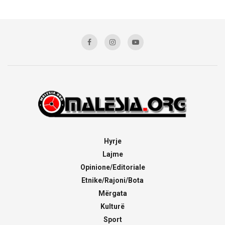
Hyrje
Lajme
Opinione/Editoriale
Etnike/Rajoni/Bota
Mërgata
Kulturë
Sport