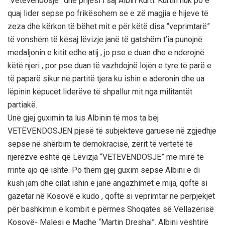
“Vetëvendosje” dhe prijësi i saj Albin Kurti. Kurtin nuk po e
quaj lider sepse po frikësohem se e zë magjia e hijeve të
zeza dhe kërkon të bëhet mit e për këtë disa “veprimtarë”
të vonshëm të kësaj lëvizje janë të gatshëm t’ia punojnë
medaljonin e kitit edhe atij , jo pse e duan dhe e nderojnë
këtë njeri , por pse duan të vazhdojnë lojën e tyre të parë e
të paparë sikur në partitë tjera ku ishin e aderonin dhe ua
lëpinin këpucët liderëve të shpallur mit nga militantët
partiakë.
Unë gjej guximin ta lus Albinin të mos ta bëj
VETËVENDOSJEN pjesë të subjekteve garuese në zgjedhje
sepse në shërbim të demokracisë, zërit të vërtetë të
njerëzve është që Lëvizja “VETEVENDOSJE” më mirë të
rrinte ajo që ishte. Po them gjej guxim sepse Albini e di
kush jam dhe cilat ishin e janë angazhimet e mija, qoftë si
gazetar në Kosovë e kudo , qoftë si veprimtar në përpjekjet
për bashkimin e kombit e përmes Shoqatës së Vëllazërisë
Kosovë- Malësi e Madhe “Martin Dreshaj”. Albini vështirë