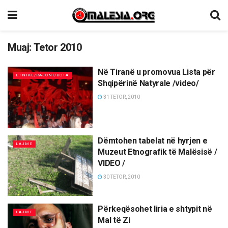
Muaj:
Tetor 2010
Në Tiranë u promovua Lista për
ETNIKE/RAJONI/BOTA
Shqipërinë Natyrale /video/
31 TETOR, 2010
Dëmtohen tabelat në hyrjen e
LAJME
Muzeut Etnografik të Malësisë /
VIDEO /
30 TETOR, 2010
Përkeqësohet liria e shtypit në
LAJME
Mal të Zi