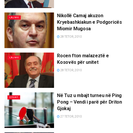
Nikollë Camaj akuzon
LAJME
Kryebashkiakun e Podgoricës
Miomir Mugosa
28 TETOR, 2010
Rocen fton malazeztë e
LAJME
Kosovës për unitet
28 TETOR, 2010
Në Tuz u mbajt turneu në Ping
SPORT
Pong – Vendi i parë për Driton
Gjokaj
27 TETOR, 2010