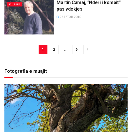
Martin Camaj, “Nderi i kombit”
KULTURË
pas vdekjes
26 TETOR, 2010
1
2
…
6
Fotografia e muajit