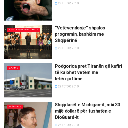
29 TETOR, 2010
“Vetëvendosje” shpalos
ETNIKE/RAJONI/BOTA
programin, bashkim me
Shqipërinë
29 TETOR, 2010
Podgorica pret Tiranën që kufiri
LAJME
të kalohet vetëm me
letërnjoftime
29 TETOR, 2010
Shqiptarët e Michigan-it, mbi 30
MËRGATA
mijë dollarë për fushatën e
DioGuard-it
28 TETOR, 2010