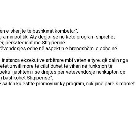
ugën e shenjtë të bashkimit kombëtar”.
ogramin politik. Aty dëgjoi se në këtë program shprehet
ër, përkatësisht me Shqipërinë.
 vetëvendosjes edhe në aspektin e brendshëm, e edhe në
nstanca ekzekutive arbitrare mbi veten e tyre, që dalin nga
tetet zhvillimore të cilat duhet të vihen në funksion të
pekti i jashtëm i së drejtës për vetëvendosje nënkupton që
t’i bashkohet Shqipërisë”.
në sallën ku është promovuar ky program, nuk janë parë simbolet