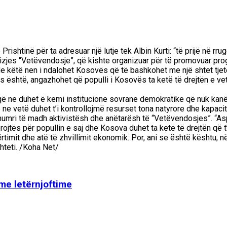
rishtinë për ta adresuar një lutje tek Albin Kurti: “të prijë në rr
lëvizjes “Vetëvendosje”, që kishte organizuar për të promovuar pr
e këtë nen i ndalohet Kosovës që të bashkohet me një shtet tjet
ilës është, angazhohet që populli i Kosovës ta ketë të drejtën e
ë ne duhet ë kemi institucione sovrane demokratike që nuk kanë i
që ne vetë duhet t’i kontrollojmë resurset tona natyrore dhe kapaci
numri të madh aktivistësh dhe anëtarësh të “Vetëvendosjes”. “As
brojtës për popullin e saj dhe Kosova duhet ta ketë të drejtën që 
timit dhe atë të zhvillimit ekonomik. Por, ani se është kështu, 
shteti. /Koha Net/
 me letërnjoftime