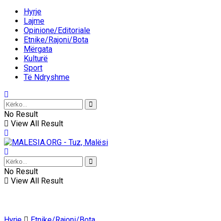
Hyrje
Lajme
Opinione/Editoriale
Etnike/Rajoni/Bota
Mërgata
Kulturë
Sport
Të Ndryshme
No Result
View All Result
No Result
View All Result
Hyrje
Etnike/Rajoni/Bota