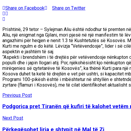
Share on Facebook
Share on Twitter
Prishtinë, 29 tetor – Sylejman Aliu është ndodhur të premten në P
Aliu, një enigmat nga Gjilani, mori pjesë në një manifestim të 
angazhimi për heqjen e nenit 1.3 të Kushtetutës së Kosovës. M
Kurti me ngulm e do këtë. Lëvizja “Vetëvendosje”, lider i së c
aspektin e jashtëm të saj.
“Aspekti i brendshëm i të drejtës për vetëvendosje nënkupton q
populli dhe i japin llogari atij. Por, njëkohësisht kjo nënkupton 
mirëqenies së qytetarëve të Kosovës”, ka thënë Kurti para një 
Kosova duhet ta ketë të drejtën e vet për ushtri, si kapacitet m
Programi 100-pikësh është i mbështetur në shtyllën e shtetndër
zyrtare (flamuri i Kosovës), me të cilat identifikohet aktualisht 
Previous Post
Podgorica pret Tiranën që kufiri të kalohet vetëm
Next Post
Përkeqësohet liria e shtypit në Mal të Zi