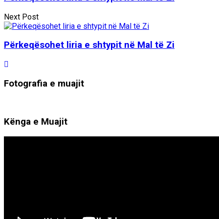
Next Post
Përkeqësohet liria e shtypit në Mal të Zi
Fotografia e muajit
Kënga e Muajit