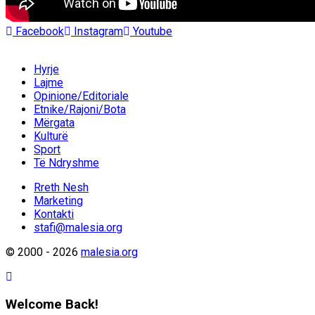
Facebook
Instagram
Youtube
Hyrje
Lajme
Opinione/Editoriale
Etnike/Rajoni/Bota
Mërgata
Kulturë
Sport
Të Ndryshme
Rreth Nesh
Marketing
Kontakti
stafi@malesia.org
© 2000 - 2026
malesia.org
Welcome Back!