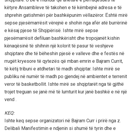
këtyre Ansambleve të takohen e të këmbejnë adresa e të
shprehin gatishmëri për bashkëpunim vëllazëror. Është mirë
sepse pjesëmarrësit vërejnë e shohin nga afër atë burrërinë
e kësaj pjese të Shqipërisë. Ishte mirë sepse
pjesëmarrësit defiluan bashkërisht dhe tropojanët kishin
kënaqësinë të shihnin një kolorit të pasur të veshjeve
shqiptare dhe të bëheshin pjesë e valleve dhe e festës në
rrugët kryesore të qytezës që mban emrin e Bajram Currit,
të këtij tribuni e atdhetari të madh shqiptar. Ishte mirë se
publiku në numër të madh po gjendej në ambientet e terrenit
veror të basketbollit. Ishte mirë se shqiptarët nga të gjithë
trojet treguan se janë më të lumturit kur janë bashkë e në një
vend .
KEQ:
Ishte keq sepse organizatori në Bajram Curr i prirë nga z.
Delibali Manifestimin e ndjenin si shumë të tyrin dhe e