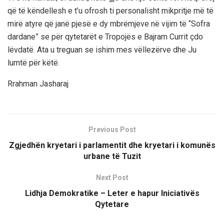
që të këndellesh e t’u ofrosh ti personalisht mikpritje më të
mirë atyre që janë pjesë e dy mbrëmjeve në vijim të “Sofra
dardane” se për qytetarët e Tropojës e Bajram Currit çdo
lëvdatë. Ata u treguan se ishim mes vëllezërve dhe Ju
lumtë për këtë.
Rrahman Jasharaj
Previous Post
Zgjedhën kryetari i parlamentit dhe kryetari i komunës
urbane të Tuzit
Next Post
Lidhja Demokratike – Leter e hapur Iniciativës
Qytetare