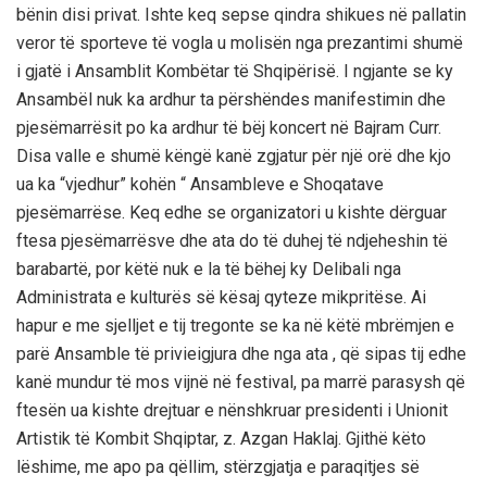
bënin disi privat. Ishte keq sepse qindra shikues në pallatin
veror të sporteve të vogla u molisën nga prezantimi shumë
i gjatë i Ansamblit Kombëtar të Shqipërisë. I ngjante se ky
Ansambël nuk ka ardhur ta përshëndes manifestimin dhe
pjesëmarrësit po ka ardhur të bëj koncert në Bajram Curr.
Disa valle e shumë këngë kanë zgjatur për një orë dhe kjo
ua ka “vjedhur” kohën “ Ansambleve e Shoqatave
pjesëmarrëse. Keq edhe se organizatori u kishte dërguar
ftesa pjesëmarrësve dhe ata do të duhej të ndjeheshin të
barabartë, por këtë nuk e la të bëhej ky Delibali nga
Administrata e kulturës së kësaj qyteze mikpritëse. Ai
hapur e me sjelljet e tij tregonte se ka në këtë mbrëmjen e
parë Ansamble të privieigjura dhe nga ata , që sipas tij edhe
kanë mundur të mos vijnë në festival, pa marrë parasysh që
ftesën ua kishte drejtuar e nënshkruar presidenti i Unionit
Artistik të Kombit Shqiptar, z. Azgan Haklaj. Gjithë këto
lëshime, me apo pa qëllim, stërzgjatja e paraqitjes së