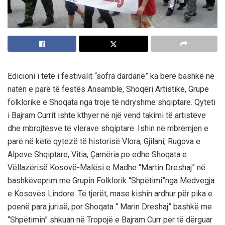
Edicioni i tetë i festivalit “sofra dardane” ka bërë bashkë në
natën e parë të festës Ansamble, Shoqëri Artistike, Grupe
folklorike e Shoqata nga troje të ndryshme shqiptare. Qyteti
i Bajram Currit ishte kthyer në një vend takimi të artistëve
dhe mbrojtësve të vlerave shqiptare. Ishin në mbrëmjen e
parë në këtë qytezë të historisë Vlora, Gjilani, Rugova e
Alpeve Shqiptare, Vitia, Çamëria po edhe Shoqata e
Vëllazërisë Kosovë-Malësi e Madhe “Martin Dreshaj” në
bashkëveprim me Grupin Folklorik “Shpëtimi”nga Medvegja
e Kosovës Lindore. Të tjerët, mase kishin ardhur për pika e
poenë para jurisë, por Shoqata “ Marin Dreshaj” bashkë me
“Shpëtimin” shkuan në Tropojë e Bajram Curr për të dërguar