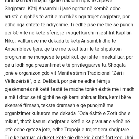
furtunash ka mbajtur gjallë folklorin tipik të Alpeve
Shqiptare. Këtij Ansambli i janë ngritur në këmbë edhe
artistë e njohës të artit e muzikës nga trojet shqiptare, por
edhe nga shtete të ndryshme. Ti edhe pse më the se punon
për 50 vite në këtë sferë, je i vogël karshi mjeshtrit Kapllan
Nikçi, valltarëve me dekada të këtij Ansambli dhe të
Ansambleve tjera, që ti e me tekat tua i le të shpalosin
programin në mungesë të publikut, që ishte i mrekulluar, por
që u lodh nga prezantimet e të privilegjuarve tu. Shoqata
jonë e organizon çdo vit Manifestimin Tradicional “Zëri i
Vëllazërisë”, o z. Delibali, por për ne edhe fëmija
pjesëmarrës në këtë festë të madhe tonën është më i madh
e më i ditur se të gjithë ne që kemi shkruar libra, kemi bërë
skenarë filmash, tekste dramash e që punojmë me
organizimet kulturore me dekada. “Oda është e Zotit dhe e
mikut”, thotë kanuni shqiptar e këtë e ka pranuar e vënë në
jetë edhe qyteza jote, edhe Tropoja e trojet tjera shqiptare.
Ti e ke harruar, si duket, këtë gjë dhe kjo është fort keq. Uroj