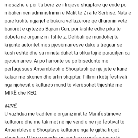
mesazhe e për t’u bërë zë i trojeve shqiptare që ende po
mbahen nën administrimin e Malit të Zi a të Serbisë. Nata e
parë kishte ngjarjet e bukura vëllazërore që dhuronin vetë
banorët e qytezës Bajram Curr, por kishte edhe pika të
dobëta në organizim. Ishte z. Delibali që mundohej të
krijonte autoritet mes pjesëmarrësve duke u treguar se
kush është dhe sa minuta duhet ta shkurtojnë paraqitjen ca
pjesëmarrës. Ai po harronte se po bisedonte me
përfaqësues Ansamblesh e Shoqatash që një jetë e kanë
kaluar me skenën dhe artin shqiptar. Fillimi i këtij festivali
nga njohësit e kulturës mund të vlerësohet thjeshtë me
MIRË dhe KEQ.
MIRË:
U vazhdua me traditën e organizimit të Manifestimeve
kulturore dhe me takimet në një vend e në një festival të
Ansambleve e Shoqatave kulturore nga të gjitha trojet
shqiptare. U bë e mundur që anëtarë e përfaqësues të