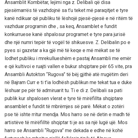
Ansamblit Kombëtar, lejimi nga z. Delibali që disa
pjesëmarrës të vazhdojnë sa t’u teket më paraqitjet e tyre
kanë ndikuar që publiku të lëshojë pjesë-pjesë e në ritëm të
vazhduar programin dhe , sa keq, Ansamblet e fundit
konkurruese kanë shpalosur programet e tyre para jurisë
dhe një numri tepër të vogël të shikuesve. Z. Delibalin po e
pyes si gazetar a ka gjë më të keqe e më mëkat se të
lodhet publiku i mrekullueshëm e pastaj Ansambli me emër
e që kultivoi e ruajti vallen e bukur shqiptare për 65 vite, pra
Ansambli Autokton “Rugova” të bëj gjithë atë rrugëtim deri
në Bajram Curr e ti t’ia lodhësh publikun me tekat tua e duke
lëshuar pe për të admiruarit tu. Ti e di z. Delibali sa pati
publik kur shpalosen vlerat e tyre të mirëfillta shqiptare
ansamblet e fundit të mbrëmjes së parë. Mëkat o zotëri
pse të ishte rritur mendja. Mos harro se në detin e madh të
artistëve të mirëfilltë shqiptar ti je as sa një lugë ujë. Mos
harro se Ansambli “Rugova” me dekada e edhe në kohë