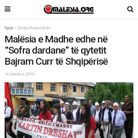
Hyrje
Etnike/Rajoni/Bota
Malësia e Madhe edhe në
“Sofra dardane” të qytetit
Bajram Curr të Shqipërisë
16 Qershor, 2010