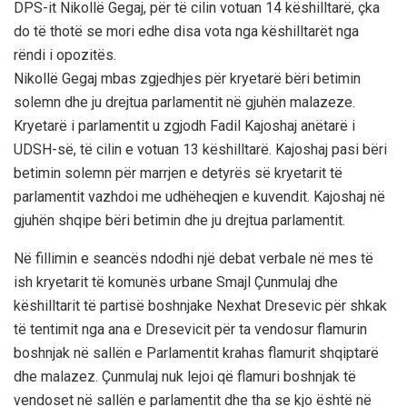
DPS-it Nikollë Gegaj, për të cilin votuan 14 këshilltarë, çka
do të thotë se mori edhe disa vota nga këshilltarët nga
rëndi i opozitës.
Nikollë Gegaj mbas zgjedhjes për kryetarë bëri betimin
solemn dhe ju drejtua parlamentit në gjuhën malazeze.
Kryetarë i parlamentit u zgjodh Fadil Kajoshaj anëtarë i
UDSH-së, të cilin e votuan 13 këshilltarë. Kajoshaj pasi bëri
betimin solemn për marrjen e detyrës së kryetarit të
parlamentit vazhdoi me udhëheqjen e kuvendit. Kajoshaj në
gjuhën shqipe bëri betimin dhe ju drejtua parlamentit.
Në fillimin e seancës ndodhi një debat verbale në mes të
ish kryetarit të komunës urbane Smajl Çunmulaj dhe
këshilltarit të partisë boshnjake Nexhat Dresevic për shkak
të tentimit nga ana e Dresevicit për ta vendosur flamurin
boshnjak në sallën e Parlamentit krahas flamurit shqiptarë
dhe malazez. Çunmulaj nuk lejoi që flamuri boshnjak të
vendoset në sallën e parlamentit dhe tha se kjo është në