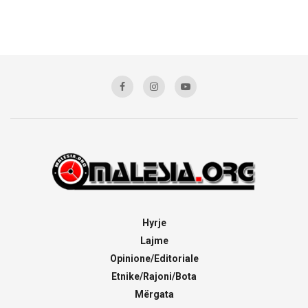
Hyrje
Lajme
Opinione/Editoriale
Etnike/Rajoni/Bota
Mërgata