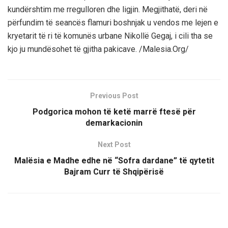
kundërshtim me rregulloren dhe ligjin. Megjithatë, deri në
përfundim të seancës flamuri boshnjak u vendos me lejen e
kryetarit të ri të komunës urbane Nikollë Gegaj, i cili tha se
kjo ju mundësohet të gjitha pakicave. /Malesia.Org/
Previous Post
Podgorica mohon të ketë marrë ftesë për
demarkacionin
Next Post
Malësia e Madhe edhe në “Sofra dardane” të qytetit
Bajram Curr të Shqipërisë