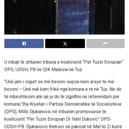
U mbajt të shtunen tribuna e koalicionit “Për Tuzin Evropian”
DPS, UDSH, PB në QIK Malësia në Tuz.
“Unë jam i sigurt se më besoni sepse keni arsye të më
besoni – Unë nuk kam frikë nga komuna e re në Tuz. Ne do
të mbështesim atë që ju do të zgjidhni në referendum për
komunë,”tha Kryetari i Partisë Demokratike të Socialistëve
(DPS), Millo Djukanovic në tribunën promovuese të
koalicionit “Për Tuzin Evropian Dr Halil Dukovic” DPS-
UDSH-PB. Djukanovic theksoi se pakicat në Mal të Zi kurrë