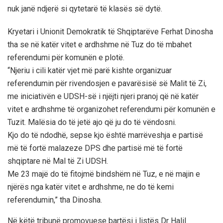
nuk janë ndjerë si qytetarë të klasës së dytë.
Kryetari i Unionit Demokratik të Shqiptarëve Ferhat Dinosha
tha se në katër vitet e ardhshme në Tuz do të mbahet
referendumi për komunën e plotë.
“Njeriu i cili katër vjet më parë kishte organizuar
referendumin për rivendosjen e pavarësisë së Malit të Zi,
me iniciativën e UDSH-së i njëjti njeri pranoj që në katër
vitet e ardhshme të organizohet referendumi për komunën e
Tuzit. Malësia do të jetë ajo që ju do të vëndosni.
Kjo do të ndodhë, sepse kjo është marrëveshja e partisë
më të fortë malazeze DPS dhe partisë më të fortë
shqiptare në Mal të Zi UDSH.
Me 23 majë do të fitojmë bindshëm në Tuz, e në majin e
njërës nga katër vitet e ardhshme, ne do të kemi
referendumin,” tha Dinosha.
Në këtë tribunë promovuese bartësi i listës Dr Halil