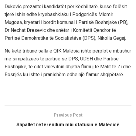
Dukovic prezantoi kandidatët për këshilltarë, kurse folësit
tjerë ishin edhe kryebashkiaku i Podgoricës Miomir
Mugosa, kryetari i bordit komunal i Partisë Boshnjake (PB),
Dr Nexhat Dresevic dhe anëtar i Komitetit Qendror të
Partisë Demokratike të Socialistëve (DPS), Nikolla Gegaj.
Në këtë tribunë salla e QIK Malësia ishte përplot e mbushur
me simpatizues të partisë së DPS, UDSH dhe Partisë
Boshnjake, të cilët valëvitnin dhjetra flamuj të Malit të Zi dhe
Bosnjës ku ishte i pranishëm edhe një flamur shqipëtarë.
Previous Post
Shpallet referendum mbi statusin e Malësisë