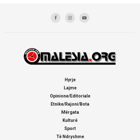
Hyrje
Lajme
Opinione/Editoriale
Etnike/Rajoni/Bota
Mërgata
Kulturë
Sport
Të Ndryshme