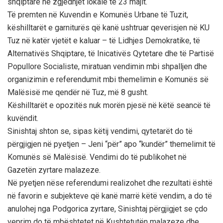
shqiptare në zgjedhjet lokale të 23 majit.
Të premten në Kuvendin e Komunës Urbane të Tuzit,
këshilltarët e garniturës që kanë ushtruar qeverisjen në KU
Tuz në katër vjetët e kaluar – të Lidhjes Demokratike, të
Alternativës Shqiptare, të Inicativës Qytetare dhe të Partisë
Popullore Socialiste, miratuan vendimin mbi shpalljen dhe
organizimin e referendumit mbi themelimin e Komunës së
Malësisë me qendër në Tuz, më 8 gusht.
Këshilltarët e opozitës nuk morën pjesë në këtë seancë të
kuvëndit.
Sinishtaj shton se, sipas këtij vendimi, qytetarët do të
përgjigjen në pyetjen – Jeni “për” apo “kundër” themelimit të
Komunës së Malësisë. Vendimi do të publikohet në
Gazetën zyrtare malazeze.
Në pyetjen nëse referendumi realizohet dhe rezultati është
në favorin e subjekteve që kanë marrë këtë vendim, a do të
anulohej nga Podgorica zyrtare, Sinishtaj përgjigjet se çdo
veprim do të mbështetet në Kushtetutën malazeze dhe