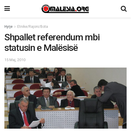
Hyrje
Etnike/Rajoni/Bota
Shpallet referendum mbi
statusin e Malësisë
15 Maj, 2010