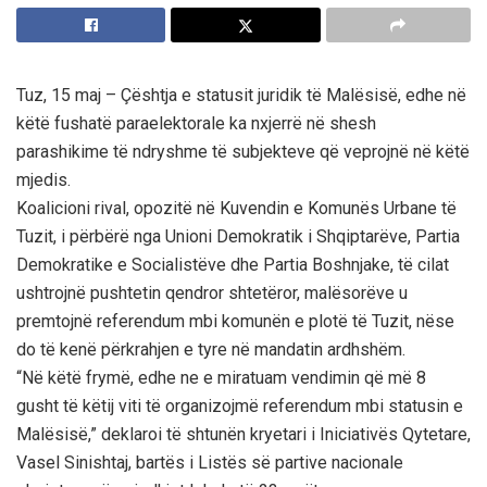
Tuz, 15 maj – Çështja e statusit juridik të Malësisë, edhe në
këtë fushatë paraelektorale ka nxjerrë në shesh
parashikime të ndryshme të subjekteve që veprojnë në këtë
mjedis.
Koalicioni rival, opozitë në Kuvendin e Komunës Urbane të
Tuzit, i përbërë nga Unioni Demokratik i Shqiptarëve, Partia
Demokratike e Socialistëve dhe Partia Boshnjake, të cilat
ushtrojnë pushtetin qendror shtetëror, malësorëve u
premtojnë referendum mbi komunën e plotë të Tuzit, nëse
do të kenë përkrahjen e tyre në mandatin ardhshëm.
“Në këtë frymë, edhe ne e miratuam vendimin që më 8
gusht të këtij viti të organizojmë referendum mbi statusin e
Malësisë,” deklaroi të shtunën kryetari i Iniciativës Qytetare,
Vasel Sinishtaj, bartës i Listës së partive nacionale