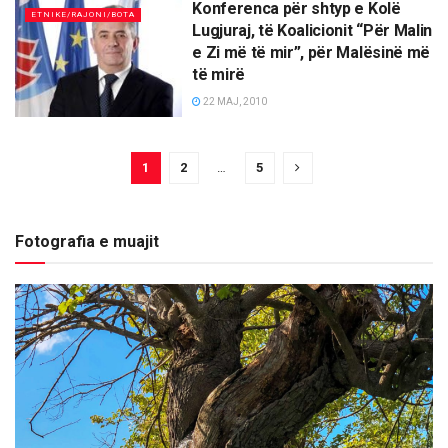
Konferenca për shtyp e Kolë
ETNIKE/RAJONI/BOTA
Lugjuraj, të Koalicionit “Për Malin
e Zi më të mir”, për Malësinë më
të mirë
22 MAJ, 2010
1
2
…
5
Fotografia e muajit