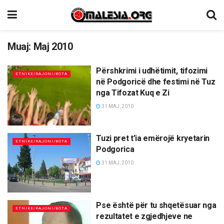
Muaj:
Maj 2010
Përshkrimi i udhëtimit, tifozimi
ETNIKE/RAJONI/BOTA
në Podgoricë dhe festimi në Tuz
nga Tifozat Kuq e Zi
31 MAJ, 2010
Tuzi pret t’ia emërojë kryetarin
ETNIKE/RAJONI/BOTA
Podgorica
31 MAJ, 2010
Pse është për tu shqetësuar nga
ETNIKE/RAJONI/BOTA
rezultatet e zgjedhjeve ne