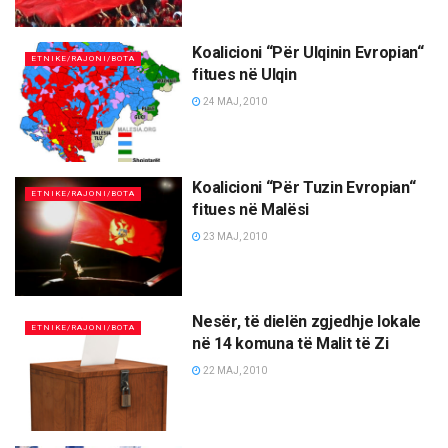
Koalicioni “Për Ulqinin Evropian“
ETNIKE/RAJONI/BOTA
fitues në Ulqin
24 MAJ, 2010
Koalicioni “Për Tuzin Evropian“
ETNIKE/RAJONI/BOTA
fitues në Malësi
23 MAJ, 2010
Nesër, të dielën zgjedhje lokale
ETNIKE/RAJONI/BOTA
në 14 komuna të Malit të Zi
22 MAJ, 2010