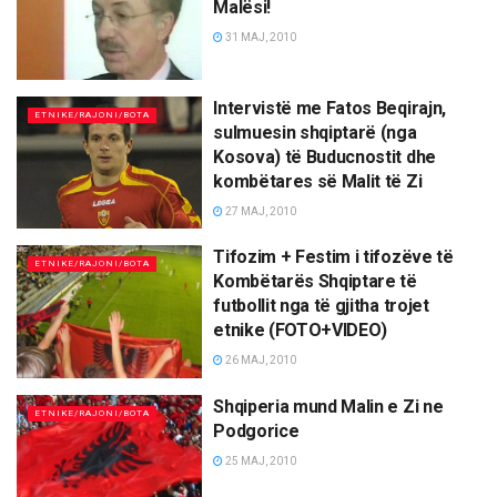
Malësi!
31 MAJ, 2010
Intervistë me Fatos Beqirajn,
ETNIKE/RAJONI/BOTA
sulmuesin shqiptarë (nga
Kosova) të Buducnostit dhe
kombëtares së Malit të Zi
27 MAJ, 2010
Tifozim + Festim i tifozëve të
ETNIKE/RAJONI/BOTA
Kombëtarës Shqiptare të
futbollit nga të gjitha trojet
etnike (FOTO+VIDEO)
26 MAJ, 2010
Shqiperia mund Malin e Zi ne
ETNIKE/RAJONI/BOTA
Podgorice
25 MAJ, 2010