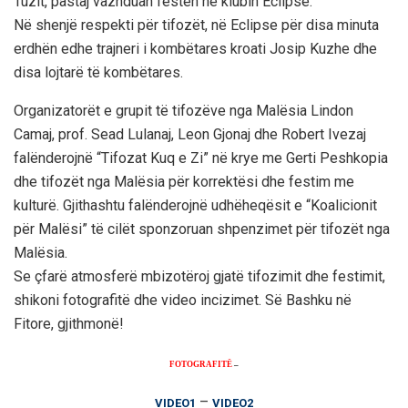
Tuzit, pastaj vazhduan festën në klubin Eclipse.
Në shenjë respekti për tifozët, në Eclipse për disa minuta
erdhën edhe trajneri i kombëtares kroati Josip Kuzhe dhe
disa lojtarë të kombëtares.
Organizatorët e grupit të tifozëve nga Malësia Lindon
Camaj, prof. Sead Lulanaj, Leon Gjonaj dhe Robert Ivezaj
falënderojnë “Tifozat Kuq e Zi” në krye me Gerti Peshkopia
dhe tifozët nga Malësia për korrektësi dhe festim me
kulturë. Gjithashtu falënderojnë udhëheqësit e “Koalicionit
për Malësi” të cilët sponzoruan shpenzimet për tifozët nga
Malësia.
Se çfarë atmosferë mbizotëroj gjatë tifozimit dhe festimit,
shikoni fotografitë dhe video incizimet. Së Bashku në
Fitore, gjithmonë!
FOTOGRAFITË
–
–
VIDEO1
VIDEO2