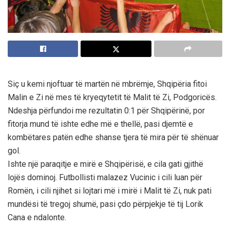
Siç u kemi njoftuar të martën në mbrëmje, Shqipëria fitoi
Malin e Zi në mes të kryeqytetit të Malit të Zi, Podgoricës.
Ndeshja përfundoi me rezultatin 0:1 për Shqipërinë, por
fitorja mund të ishte edhe më e thellë, pasi djemtë e
kombëtares patën edhe shanse tjera të mira për të shënuar
gol.
Ishte një paraqitje e mirë e Shqipërisë, e cila gati gjithë
lojës dominoj. Futbollisti malazez Vucinic i cili luan për
Romën, i cili njihet si lojtari më i mirë i Malit të Zi, nuk pati
mundësi të tregoj shumë, pasi çdo përpjekje të tij Lorik
Cana e ndalonte.