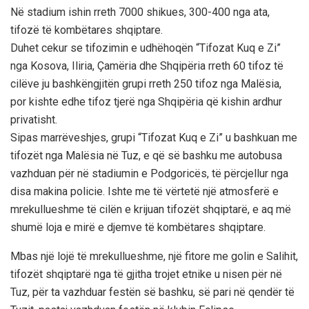
Në stadium ishin rreth 7000 shikues, 300-400 nga ata,
tifozë të kombëtares shqiptare.
Duhet cekur se tifozimin e udhëhoqën “Tifozat Kuq e Zi”
nga Kosova, Iliria, Çamëria dhe Shqipëria rreth 60 tifoz të
cilëve ju bashkëngjitën grupi rreth 250 tifoz nga Malësia,
por kishte edhe tifoz tjerë nga Shqipëria që kishin ardhur
privatisht.
Sipas marrëveshjes, grupi “Tifozat Kuq e Zi” u bashkuan me
tifozët nga Malësia në Tuz, e që së bashku me autobusa
vazhduan për në stadiumin e Podgoricës, të përcjellur nga
disa makina policie. Ishte me të vërtetë një atmosferë e
mrekullueshme të cilën e krijuan tifozët shqiptarë, e aq më
shumë loja e mirë e djemve të kombëtares shqiptare.
Mbas një lojë të mrekullueshme, një fitore me golin e Salihit,
tifozët shqiptarë nga të gjitha trojet etnike u nisen për në
Tuz, për ta vazhduar festën së bashku, së pari në qendër të