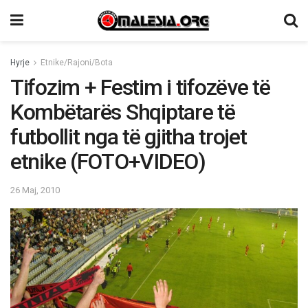
Hyrje
Etnike/Rajoni/Bota
Tifozim + Festim i tifozëve të
Kombëtarës Shqiptare të
futbollit nga të gjitha trojet
etnike (FOTO+VIDEO)
26 Maj, 2010