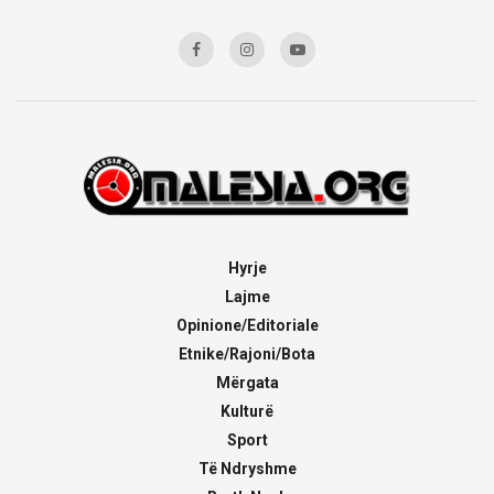
Hyrje
Lajme
Opinione/Editoriale
Etnike/Rajoni/Bota
Mërgata
Kulturë
Sport
Të Ndryshme