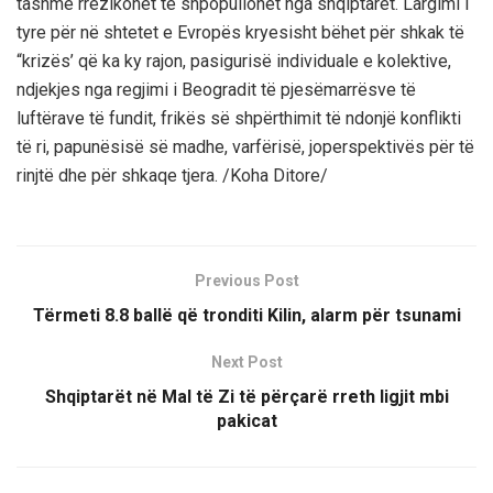
tashmë rrezikohet të shpopullohet nga shqiptarët. Largimi i
tyre për në shtetet e Evropës kryesisht bëhet për shkak të
“krizës’ që ka ky rajon, pasigurisë individuale e kolektive,
ndjekjes nga regjimi i Beogradit të pjesëmarrësve të
luftërave të fundit, frikës së shpërthimit të ndonjë konflikti
të ri, papunësisë së madhe, varfërisë, joperspektivës për të
rinjtë dhe për shkaqe tjera. /Koha Ditore/
Previous Post
Tërmeti 8.8 ballë që tronditi Kilin, alarm për tsunami
Next Post
Shqiptarët në Mal të Zi të përçarë rreth ligjit mbi
pakicat