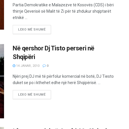
Partia Demokratike e Malazezve të Kosovës (CDS) i bëri
thirrje Qeverisë së Malit të Zi për të zhdukur shqiptarët
etnikë ...
LEXO MË SHUMË
Në qershor Dj Tisto perseri në
Shqipëri
14 JANAR, 2010
0
Njëri prej DJ më të përfolur komercial në botë, DJ Tiesto
duket se po i kthehet edhe një herë Shqipërisë. ...
LEXO MË SHUMË