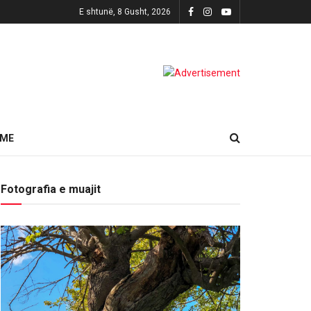
E shtunë, 8 Gusht, 2026
HME
Fotografia e muajit