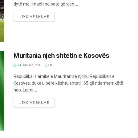
dytë më i madh në botë që vjen ...
LEXO MË SHUMË
Muritania njeh shtetin e Kosovës
14 JANAR, 2010
0
Republika Islamike e Mauritanisë njohu Republikën e
Kosovës, duke u bërë kështu shteti i 65 që ndërmerr këtë
hap. Lajmi ...
LEXO MË SHUMË