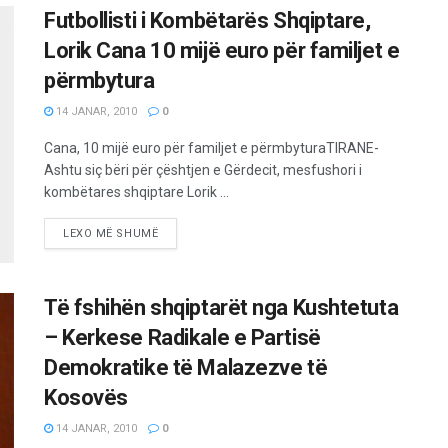
Futbollisti i Kombëtarës Shqiptare,
Lorik Cana 10 mijë euro për familjet e
përmbytura
14 JANAR, 2010
0
Cana, 10 mijë euro për familjet e përmbyturaTIRANE-
Ashtu siç bëri për çështjen e Gërdecit, mesfushori i
kombëtares shqiptare Lorik ...
LEXO MË SHUMË
Të fshihën shqiptarët nga Kushtetuta
– Kerkese Radikale e Partisë
Demokratike të Malazezve të
Kosovës
14 JANAR, 2010
0