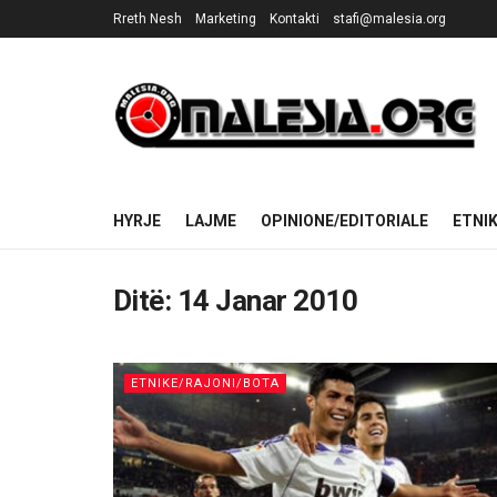
Rreth Nesh
Marketing
Kontakti
stafi@malesia.org
HYRJE
LAJME
OPINIONE/EDITORIALE
ETNI
Ditë:
14 Janar 2010
ETNIKE/RAJONI/BOTA