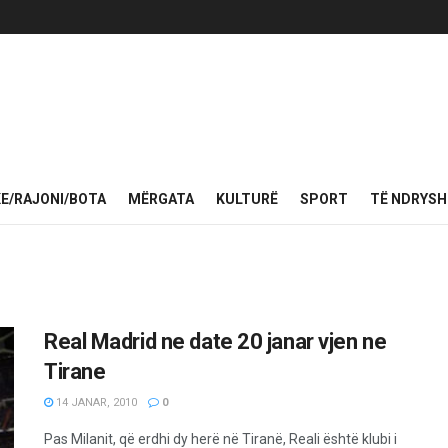
KE/RAJONI/BOTA
MËRGATA
KULTURË
SPORT
TË NDRYS
Real Madrid ne date 20 janar vjen ne
Tirane
14 JANAR, 2010
0
Pas Milanit, që erdhi dy herë në Tiranë, Reali është klubi i