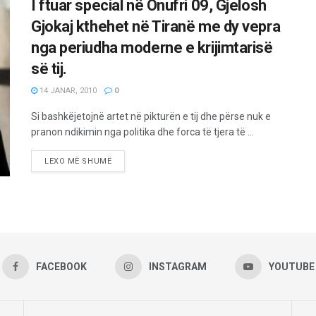
I ftuar special në Onufri 09, Gjelosh
Gjokaj kthehet në Tiranë me dy vepra
nga periudha moderne e krijimtarisë
së tij.
14 JANAR, 2010
0
Si bashkëjetojnë artet në pikturën e tij dhe përse nuk e
pranon ndikimin nga politika dhe forca të tjera të ...
LEXO MË SHUMË
FACEBOOK
INSTAGRAM
YOUTUBE