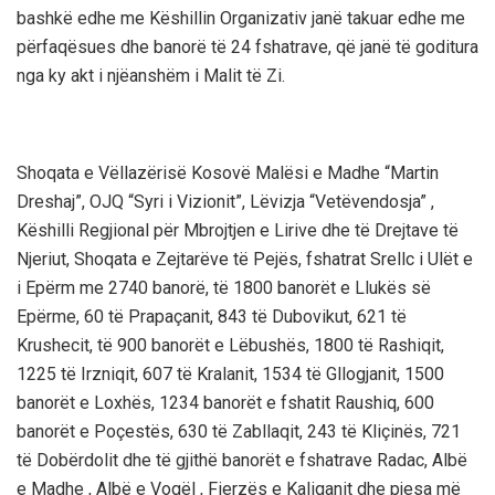
bashkë edhe me Këshillin Organizativ janë takuar edhe me
përfaqësues dhe banorë të 24 fshatrave, që janë të goditura
nga ky akt i njëanshëm i Malit të Zi.
Shoqata e Vëllazërisë Kosovë Malësi e Madhe “Martin
Dreshaj”, OJQ “Syri i Vizionit”, Lëvizja “Vetëvendosja” ,
Këshilli Regjional për Mbrojtjen e Lirive dhe të Drejtave të
Njeriut, Shoqata e Zejtarëve të Pejës, fshatrat Srellc i Ulët e
i Epërm me 2740 banorë, të 1800 banorët e Llukës së
Epërme, 60 të Prapaçanit, 843 të Dubovikut, 621 të
Krushecit, të 900 banorët e Lëbushës, 1800 të Rashiqit,
1225 të Irzniqit, 607 të Kralanit, 1534 të Gllogjanit, 1500
banorët e Loxhës, 1234 banorët e fshatit Raushiq, 600
banorët e Poçestës, 630 të Zabllaqit, 243 të Kliçinës, 721
të Dobërdolit dhe të gjithë banorët e fshatrave Radac, Albë
e Madhe , Albë e Vogël , Fierzës e Kaliqanit dhe pjesa më