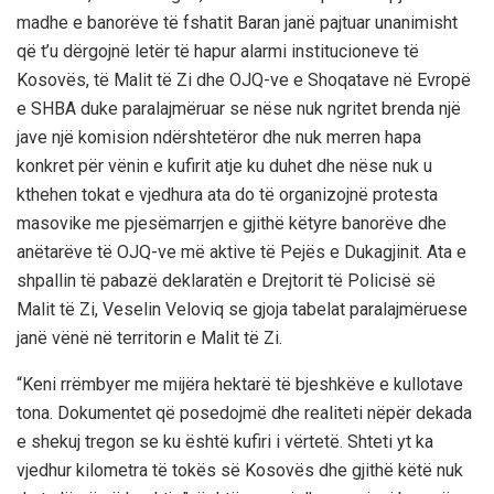
madhe e banorëve të fshatit Baran janë pajtuar unanimisht
që t’u dërgojnë letër të hapur alarmi institucioneve të
Kosovës, të Malit të Zi dhe OJQ-ve e Shoqatave në Evropë
e SHBA duke paralajmëruar se nëse nuk ngritet brenda një
jave një komision ndërshtetëror dhe nuk merren hapa
konkret për vënin e kufirit atje ku duhet dhe nëse nuk u
kthehen tokat e vjedhura ata do të organizojnë protesta
masovike me pjesëmarrjen e gjithë këtyre banorëve dhe
anëtarëve të OJQ-ve më aktive të Pejës e Dukagjinit. Ata e
shpallin të pabazë deklaratën e Drejtorit të Policisë së
Malit të Zi, Veselin Veloviq se gjoja tabelat paralajmëruese
janë vënë në territorin e Malit të Zi.
“Keni rrëmbyer me mijëra hektarë të bjeshkëve e kullotave
tona. Dokumentet që posedojmë dhe realiteti nëpër dekada
e shekuj tregon se ku është kufiri i vërtetë. Shteti yt ka
vjedhur kilometra të tokës së Kosovës dhe gjithë këtë nuk