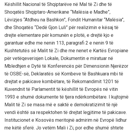
Këshillit Nacional të Shqiptarëve në Mal të Zi dhe të
Shoqatës Shqiptaro-Amerikane “Malësia e Madhe”,
Lëvizjes “Atdheu na Bashkon”, Fondit Humanitar “Malësia”,
dhe Shoqatës “Dedë Gjon Luli” për realizimin e kësaj të
drejte elementare për komunën e plotë, e drejtë kjo e
garantuar edhe me nenin 113, paragrafi 2 e nenin 9 të
Kushtetutës së Malit të Zi dhe me nenet e Kartës Evropiane
për vetëqeverisjen Lokale, Dokumentin e miratuar në
Mbledhjen e Dytë të Konferencës për Dimensionin Njerëzor
të OSBE-së, Deklaratës së Kombeve të Bashkuara mbi të
drejtat e pakicave kombëtare, të Rekomandimit 1201 të
Kuvendnit të Parlamentit të këshillit të Evropës në vitin
1993 e shumë dokumente të tjera ndërkombëtare. I kujtojmë
Malit të Zi se masa më e saktë e demokratizimit të një
vendi është sa respektohen të drejtat legjitime të pakicave.
Institucionet e Kosovës meritojnë admirim në Evropë lidhur
me këtë sferë. Jo vetëm Mali i Zi, por edhe shumë shtete