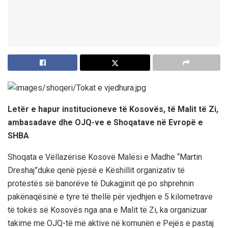
Letër e hapur institucioneve të Kosovës, të Malit të Zi,
ambasadave dhe OJQ-ve e Shoqatave në Evropë e
SHBA
Shoqata e Vëllazërisë Kosovë Malësi e Madhe “Martin
Dreshaj”duke qenë pjesë e Këshillit organizativ të
protestës së banorëve të Dukagjinit që po shprehnin
pakënaqësinë e tyre të thellë për vjedhjen e 5 kilometrave
të tokës së Kosovës nga ana e Malit të Zi, ka organizuar
takime me OJQ-të më aktive në komunën e Pejës e pastaj