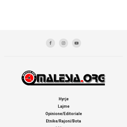
Hyrje
Lajme
Opinione/Editoriale
Etnike/Rajoni/Bota