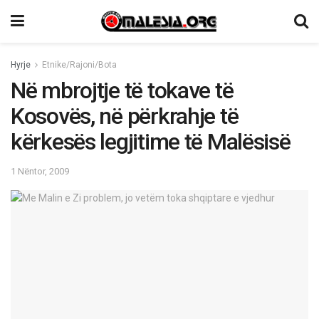
Hyrje
Etnike/Rajoni/Bota
Në mbrojtje të tokave të
Kosovës, në përkrahje të
kërkesës legjitime të Malësisë
1 Nëntor, 2009