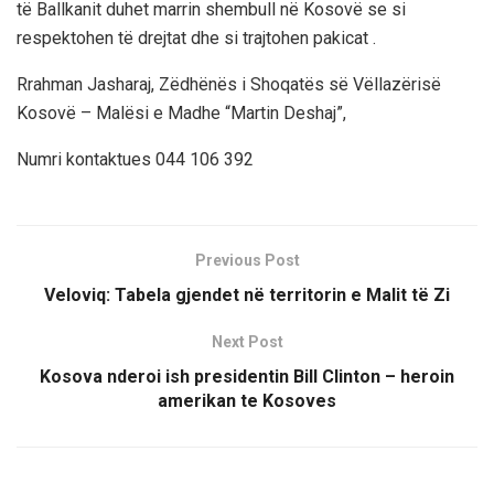
të Ballkanit duhet marrin shembull në Kosovë se si
respektohen të drejtat dhe si trajtohen pakicat .
Rrahman Jasharaj, Zëdhënës i Shoqatës së Vëllazërisë
Kosovë – Malësi e Madhe “Martin Deshaj”,
Numri kontaktues 044 106 392
Previous Post
Veloviq: Tabela gjendet në territorin e Malit të Zi
Next Post
Kosova nderoi ish presidentin Bill Clinton – heroin
amerikan te Kosoves