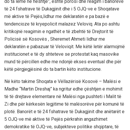
do ta lëmë në heshtje”, është porosi dhe reagim i banorëve
të 24 fshatrave të Dukagjinit dhe i 5 OJQ-ve e Shoqatave
më aktive të Pejës,lidhur me deklaratën e pa bazë e
tendencioze të kryepolicit malazez Veloviq. Ata po ashtu
kritikojnë reagimin e ngathët e të zbehtë të Drejtorit të
Policisë së Kosovës , Sheremet Ahmeti lidhur me
deklaratën e pabazuar të Veloviqit. Me këtë letër alarmojmë
institucionet e të dy shteteve se protestat kaq masovike
mund të përcillen edhe me ndonjë ekses eventual dhe për
këtë përgjegjësinë do ta bartin këto institucione.
Në këto takime Shoqata e Vëllazërisë Kosovë – Malësi e
Madhe “Martin Dreshaj” ka ngritur edhe çështjen e mohimit
të të drejtave elementare në Malësi nga pushteti i Malit të
Zi dhe për kërkesën legjitime të malësorëve për komunë të
plotë. Banorët e të 24 fshatrave të Dukagjinit dhe anëtarët e
5 OJQ-ve më aktive të Pejës përkrahin angazhimet
demokratike të OJQ-ve, subjekteve politike shqiptare, të