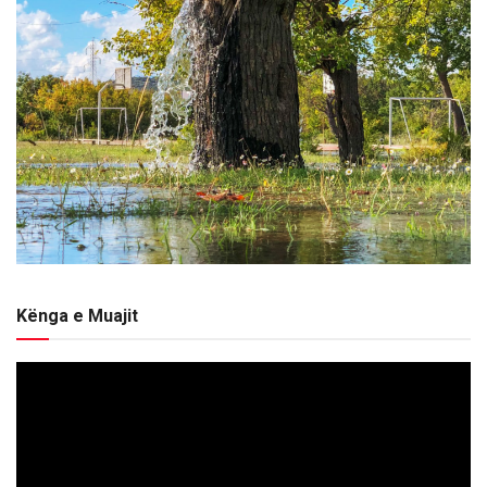
Kënga e Muajit