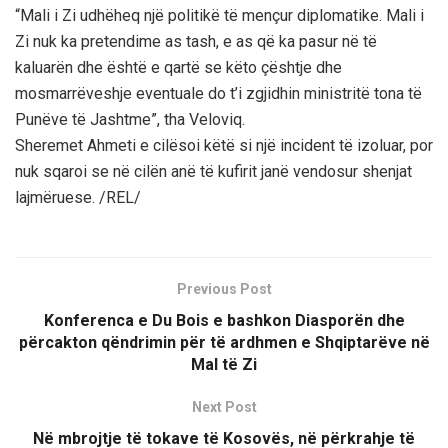
“Mali i Zi udhëheq një politikë të mençur diplomatike. Mali i
Zi nuk ka pretendime as tash, e as që ka pasur në të
kaluarën dhe është e qartë se këto çështje dhe
mosmarrëveshje eventuale do t’i zgjidhin ministritë tona të
Punëve të Jashtme”, tha Veloviq.
Sheremet Ahmeti e cilësoi këtë si një incident të izoluar, por
nuk sqaroi se në cilën anë të kufirit janë vendosur shenjat
lajmëruese. /REL/
Previous Post
Konferenca e Du Bois e bashkon Diasporën dhe
përcakton qëndrimin për të ardhmen e Shqiptarëve në
Mal të Zi
Next Post
Në mbrojtje të tokave të Kosovës, në përkrahje të