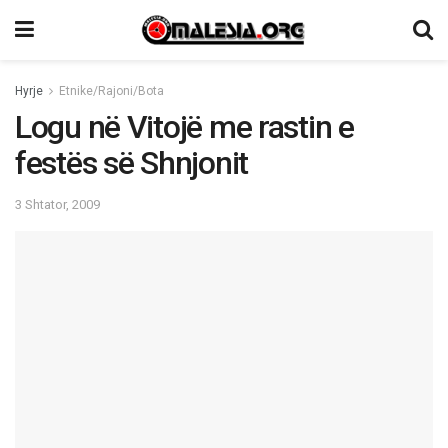
Hyrje
Etnike/Rajoni/Bota
Logu në Vitojë me rastin e
festës së Shnjonit
3 Shtator, 2009