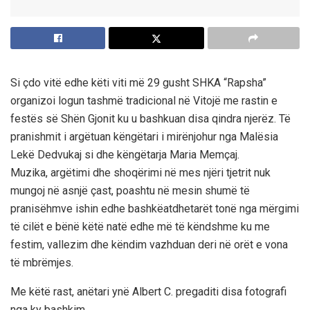
Si çdo vitë edhe këti viti më 29 gusht SHKA “Rapsha”
organizoi logun tashmë tradicional në Vitojë me rastin e
festës së Shën Gjonit ku u bashkuan disa qindra njerëz. Të
pranishmit i argëtuan këngëtari i mirënjohur nga Malësia
Lekë Dedvukaj si dhe këngëtarja Maria Memçaj.
Muzika, argëtimi dhe shoqërimi në mes njëri tjetrit nuk
mungoj në asnjë çast, poashtu në mesin shumë të
pranisëhmve ishin edhe bashkëatdhetarët tonë nga mërgimi
të cilët e bënë këtë natë edhe më të këndshme ku me
festim, vallezim dhe këndim vazhduan deri në orët e vona
të mbrëmjes.
Me këtë rast, anëtari ynë Albert C. pregaditi disa fotografi
nga ky bashkim.