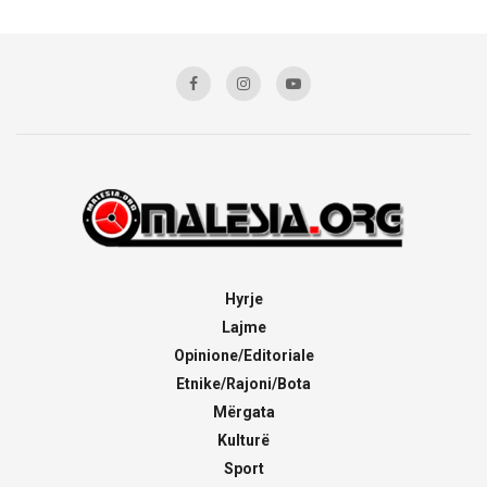
Hyrje
Lajme
Opinione/Editoriale
Etnike/Rajoni/Bota
Mërgata
Kulturë
Sport