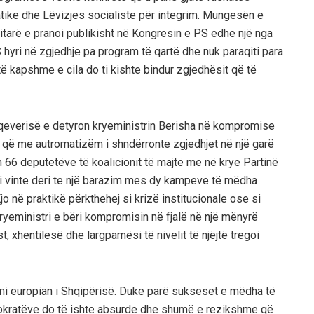
ratike dhe Lëvizjes socialiste për integrim. Mungesën e
itarë e pranoi publikisht në Kongresin e PS edhe një nga
S hyri në zgjedhje pa program të qartë dhe nuk paraqiti para
ë kapshme e cila do ti kishte bindur zgjedhësit që të
 qeverisë e detyron kryeministrin Berisha në kompromise
etë që me autromatizëm i shndërronte zgjedhjet në një garë
 66 deputetëve të koalicionit të majtë me në krye Partinë
ati vinte deri te një barazim mes dy kampeve të mëdha
jo në praktikë përkthehej si krizë institucionale ose si
 Kryeministri e bëri kompromisin në fjalë në një mënyrë
 xhentilesë dhe largpamësi të nivelit të njëjtë tregoi
grimi europian i Shqipërisë. Duke parë sukseset e mëdha të
emokratëve do të ishte absurde dhe shumë e rezikshme që