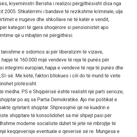
ës, kryeministri Berisha i realizoi përgjithësisht disa nga
t 2005. Shkatërrimi i bandave të rezikshme kriminale, ulja
ërtimet e rrugëve dhe shkollave në të katër e vendit,
e për kategori të gjera shoqërore si pensionistët apo
emtime që u mbajtën në përgjithësi.
anishme e sidomos ai për liberalizim të vizave,
hapje të 160.000 mijë vendeve të reja të punës për
si integrimi europian, hapja e vendeve të reja të punës dhe
LSI-së. Me këtë, faktori bllokues i cili do të mund të vinte
inohet plotësisht.
të mëdha. PS e Shqipërisë është realisht një parti serioze,
 shqiptar po aq sa Partia Demokratike. Ajo me politikat e
 saktë qytetarit shqiptar. Shpresojmë që në kuadrin e
iste shqiptare të konsolidohet sa më shpejt pasi për
hshme moderne socialiste duhet të jetë në mbrojtje të
një keqqeverisje eventuale e qeverisë së re. Mungesa e