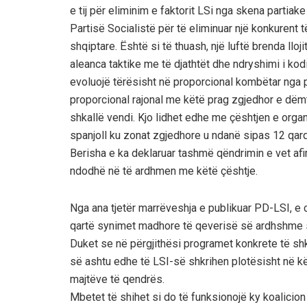
e tij për eliminim e faktorit LSi nga skena partiak
Partisë Socialistë për të eliminuar një konkurent 
shqiptare. Është si të thuash, një luftë brenda llo
aleanca taktike me të djathtët dhe ndryshimi i kod
evoluojë tërësisht në proporcional kombëtar nga p
proporcional rajonal me këtë prag zgjedhor e dëm
shkallë vendi. Kjo lidhet edhe me çështjen e organ
spanjoll ku zonat zgjedhore u ndanë sipas 12 qarq
Berisha e ka deklaruar tashmë qëndrimin e vet afir
ndodhë në të ardhmen me këtë çështje.
Nga ana tjetër marrëveshja e publikuar PD-LSI, e
qartë synimet madhore të qeverisë së ardhshme 
Duket se në përgjithësi programet konkrete të shk
së ashtu edhe të LSI-së shkrihen plotësisht në 
majtëve të qendrës.
Mbetet të shihet si do të funksionojë ky koalici