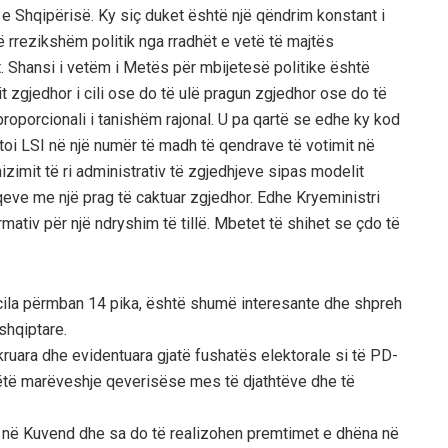
e e Shqipërisë. Ky siç duket është një qëndrim konstant i
të rrezikshëm politik nga rradhët e vetë të majtës
jit. Shansi i vetëm i Metës për mbijetesë politike është
it zgjedhor i cili ose do të ulë pragun zgjedhor ose do të
roporcionali i tanishëm rajonal. U pa qartë se edhe ky kod
toi LSI në një numër të madh të qendrave të votimit në
izimit të ri administrativ të zgjedhjeve sipas modelit
eve me një prag të caktuar zgjedhor. Edhe Kryeministri
mativ për një ndryshim të tillë. Mbetet të shihet se çdo të
 cila përmban 14 pika, është shumë interesante dhe shpreh
shqiptare.
ruara dhe evidentuara gjatë fushatës elektorale si të PD-
këtë marëveshje qeverisëse mes të djathtëve dhe të
on në Kuvend dhe sa do të realizohen premtimet e dhëna në