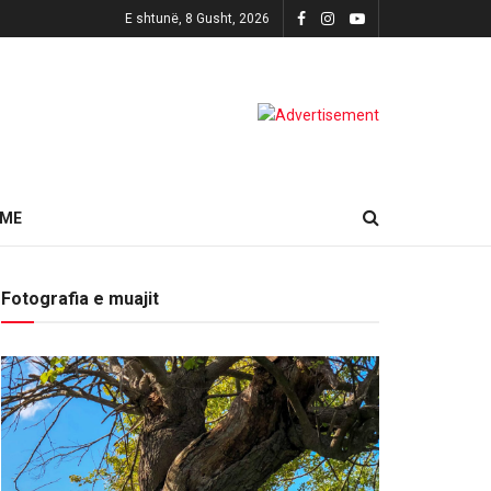
E shtunë, 8 Gusht, 2026
HME
Fotografia e muajit