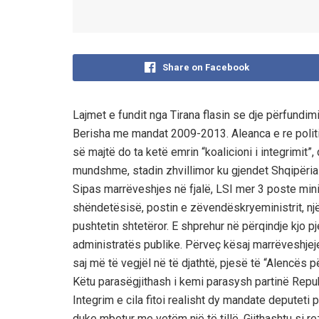
Share on Facebook
Lajmet e fundit nga Tirana flasin se dje përfundim
Berisha me mandat 2009-2013. Aleanca e re politi
së majtë do ta ketë emrin “koalicioni i integrimit
mundshme, stadin zhvillimor ku gjendet Shqipëria
Sipas marrëveshjes në fjalë, LSI mer 3 poste min
shëndetësisë, postin e zëvendëskryeministrit, një
pushtetin shtetëror. E shprehur në përqindje kjo pj
administratës publike. Përveç kësaj marrëveshjeje
saj më të vegjël në të djathtë, pjesë të “Alencës pë
Këtu parasëgjithash i kemi parasysh partinë Repub
Integrim e cila fitoi realisht dy mandate deputeti
duke mbetur me vetëm një të tillë. Gjithashtu si 