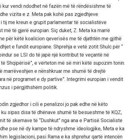
ani kur vendi ndodhet në fazën më të rëndësishme të
. Edhe vizita e z. Meta pak kohë pas zgjedhjeve
 tij me kreun e grupit parlamentar të socialistëve
t më të gjerë europian. Siç duket, Z. Meta ka marrë
ne për këtë koalicion qeverisës me të djathtën me gjithë
jet e fundit europiane. Shprehja e vetë zotit Shulc për “
indur se LSI do të japë një kontribut të veçantë në
 të Shqipërisë”, e vërteton më së miri këtë supozim tonin.
t në marrëveshjen e nënshkruar me shumë të drejtë
ra në programet e dy partive”. Integrimi europian i vendit
zus i përgjithshëm politik.
odin zgjedhor i cili e penalizoi jo pak edhe në këto
05, ku sipas disa të dhënave shumë të besueshme të KQZ,
mit të skemave të “Dushkut” nga ana e Partisë Socialiste
edhe pse në dy kampe të ndryshme ideologjike, Meta e ka
shim legjislacioni, pasi Rama e ka shprehur qartë intencën