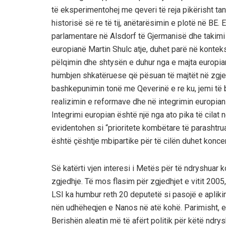
të eksperimentohej me qeveri të reja pikërisht t
historisë së re të tij, anëtarësimin e plotë në BE
parlamentare në Alsdorf të Gjermanisë dhe takimi i
europianë Martin Shulc atje, duhet parë në konteks
pëlqimin dhe shtysën e duhur nga e majta europia
humbjen shkatëruese që pësuan të majtët në zgjedh
bashkepunimin tonë me Qeverinë e re ku, jemi të b
realizimin e reformave dhe në integrimin europian
Integrimi europian është një nga ato pika të cila
evidentohen si “prioritete kombëtare të parashtrua
është çështje mbipartike për të cilën duhet koncen
Së katërti vjen interesi i Metës për të ndryshuar k
zgjedhje. Të mos flasim për zgjedhjet e vitit 20
LSI ka humbur reth 20 deputetë si pasojë e apliki
nën udhëheqjen e Nanos në atë kohë. Parimisht, 
Berishën aleatin më të afërt politik për këtë ndry