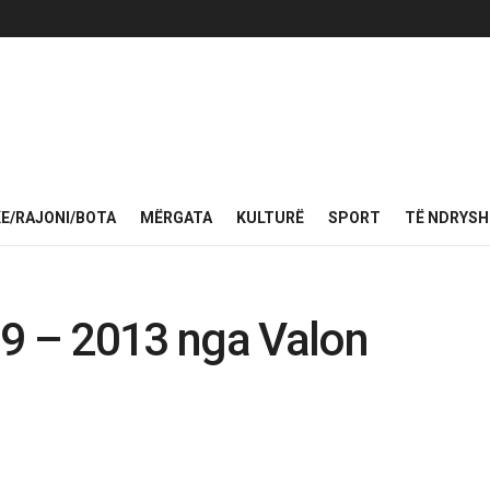
KE/RAJONI/BOTA
MËRGATA
KULTURË
SPORT
TË NDRYS
09 – 2013 nga Valon