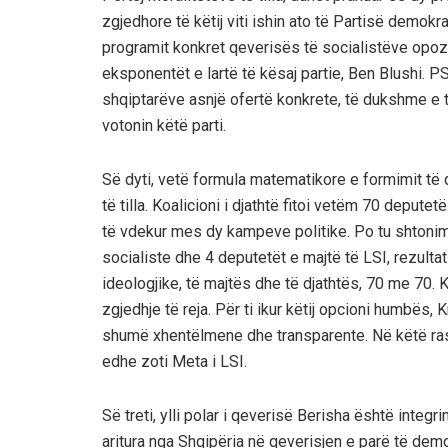
zgjedhore të këtij viti ishin ato të Partisë demok
programit konkret qeverisës të socialistëve opoz
eksponentët e lartë të kësaj partie, Ben Blushi. P
shqiptarëve asnjë ofertë konkrete, të dukshme e t
votonin këtë parti.
Së dyti, vetë formula matematikore e formimit të
të tilla. Koalicioni i djathtë fitoi vetëm 70 deput
të vdekur mes dy kampeve politike. Po tu shtonim
socialiste dhe 4 deputetët e majtë të LSI, rezult
ideologjike, të majtës dhe të djathtës, 70 me 70. K
zgjedhje të reja. Për ti ikur këtij opcioni humbës,
shumë xhentëlmene dhe transparente. Në këtë rast,
edhe zoti Meta i LSI.
Së treti, ylli polar i qeverisë Berisha është inte
aritura nga Shqipëria në qeverisjen e parë të d