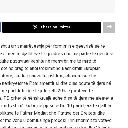
Share on Twitter
isht u arrit marrëveshja për formimin e qëevrisë së re
ke mes të djathtëve të qendrës dhe një partie të qendrës
”, duke pasqyruar kështu në mënyrën më të mirë të
 sot në prag të anëtarësimit në Bashkimin Europian.
istrore, atë të punëve të jashtme, ekonomisë dhe
 nënkryetar të Paarlamentit si dhe disa poste të tjera në
esë pushteti i bie të jetë reth 20% e posteve të
, PD pritet të nënshkruajë edhe disa të tjera me aleatët e
r ndryshim”, ku bëjnë pjesë edhe 10 parti tjera të djathta.
likane të Fatmir Mediut dhe Partinë për Drejtësi dhe
 por më vonë u dëmtua nga procesi i rinumërimit të votave
rezultat i makinacioneve të përhershme greke dhe “fytyrës