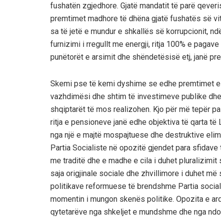
fushatën zgjedhore. Gjatë mandatit të parë qeveris
premtimet madhore të dhëna gjatë fushatës së viti
sa të jetë e mundur e shkallës së korrupcionit, nd
furnizimi i rregullt me energji, ritja 100% e pagav
punëtorët e arsimit dhe shëndetësisë etj, janë pr
Skemi pse të kemi dyshime se edhe premtimet e t
vazhdimësi dhe shtim të investimeve publike dhe 
shqiptarët të mos realizohen. Kjo për më tepër pa
ritja e pensioneve janë edhe objektiva të qarta të 
nga një e majtë mospajtuese dhe destruktive elim
Partia Socialiste në opozitë gjendet para sfidave 
me traditë dhe e madhe e cila i duhet pluralizimit
saja origjinale sociale dhe zhvillimore i duhet më
politikave reformuese të brendshme Partia social
momentin i mungon skenës politike. Opozita e ard
qytetarëve nga shkeljet e mundshme dhe nga ndo