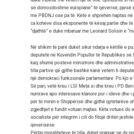
së domosdoshme europiane” të qeverisë, pjesë e s
me PBDNJ ose pa të. Këtë e shprehën haptas në 
ca kohëve disa eksponentë të kësaj partie dhe të 
“djathtë” e duke mbaruar me Leonard Solisin e “ma
Në shikim të parë duket sikur ndarja e këtillë e 
deputetë në Kuvendin Popullor të Republikës së S
kaq shumë posteve ministrore dhe administrative q
tilla partive që gjithë bashkë kanë vetëm 6 depu
një demokraci funksionale parlamentare. Po kjo e
Së pari, vetë kreu i LSI Meta si dhe kreu i PD Ber
numrave apo interesave klanore por i ideve dhe 
për të mirën e Shqipërisë dhe gjithë qytetarëve s
zgjedhjet e fundit votuan majtas. Këta votues do e
socialiste për integrim i cili do fitojë dritën jes
qeverisëse.
Përtej moraliteteve të tilla, duhet pranuar se dy