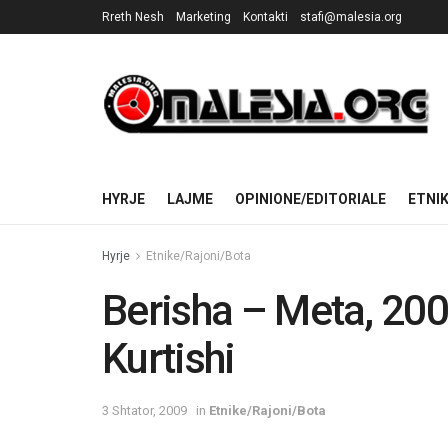
Rreth Nesh
Marketing
Kontakti
stafi@malesia.org
HYRJE
LAJME
OPINIONE/EDITORIALE
ETNI
Hyrje
Etnike/Rajoni/Bota
Berisha – Meta, 20
Kurtishi
3 Shtator, 2009
in
Etnike/Rajoni/Bota