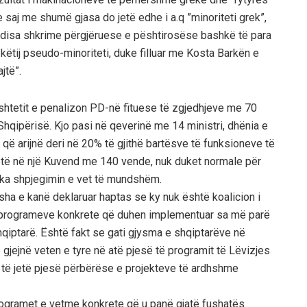
aj me shumë gjasa do jetë edhe i a.q ”minoriteti grek”,
disa shkrime përgjëruese e pështirosëse bashkë të para
këtij pseudo-minoriteti, duke filluar me Kosta Barkën e
jtë”.
pushtetit e penalizon PD-në fituese të zgjedhjeve me 70
hqipërisë. Kjo pasi në qeverinë me 14 ministri, dhënia e
ë arijnë deri në 20% të gjithë bartësve të funksioneve të
tetë në një Kuvend me 140 vende, nuk duket normale për
 ka shpjegimin e vet të mundshëm.
isha e kanë deklaruar haptas se ky nuk është koalicion i
i programeve konkrete që duhen implementuar sa më parë
hqiptarë. Është fakt se gati gjysma e shqiptarëve në
 gjejnë veten e tyre në atë pjesë të programit të Lëvizjes
hile të jetë pjesë përbërëse e projekteve të ardhshme
 programet e vetme konkrete që u panë gjatë fushatës