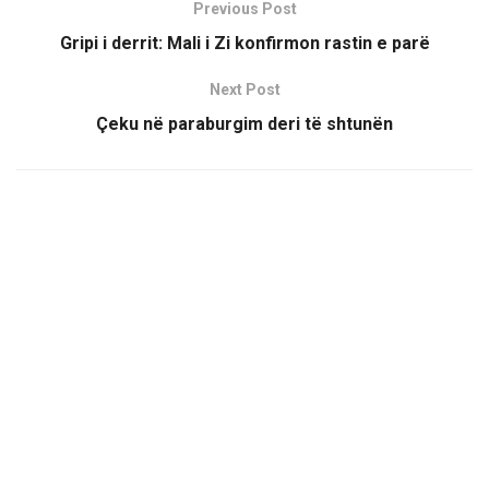
Previous Post
Gripi i derrit: Mali i Zi konfirmon rastin e parë
Next Post
Çeku në paraburgim deri të shtunën