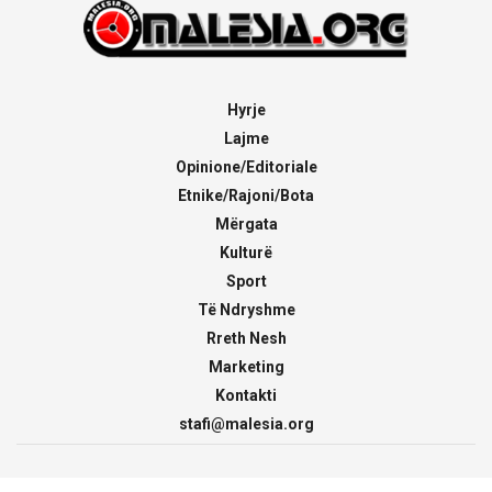
Hyrje
Lajme
Opinione/Editoriale
Etnike/Rajoni/Bota
Mërgata
Kulturë
Sport
Të Ndryshme
Rreth Nesh
Marketing
Kontakti
stafi@malesia.org