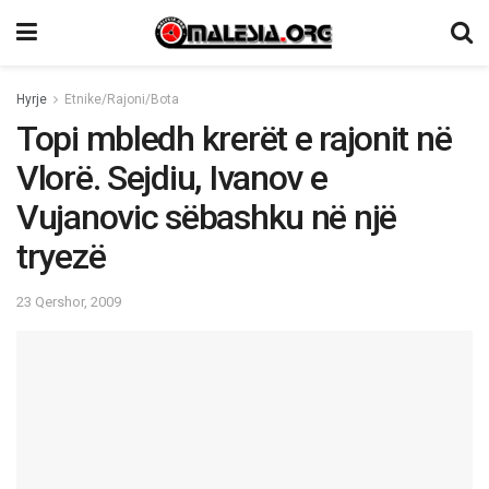
Hyrje
Etnike/Rajoni/Bota
Topi mbledh krerët e rajonit në
Vlorë. Sejdiu, Ivanov e
Vujanovic sëbashku në një
tryezë
23 Qershor, 2009