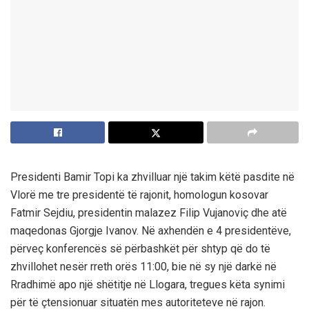
Presidenti Bamir Topi ka zhvilluar një takim këtë pasdite në
Vlorë me tre presidentë të rajonit, homologun kosovar
Fatmir Sejdiu, presidentin malazez Filip Vujanoviç dhe atë
maqedonas Gjorgje Ivanov. Në axhendën e 4 presidentëve,
përveç konferencës së përbashkët për shtyp që do të
zhvillohet nesër rreth orës 11:00, bie në sy një darkë në
Rradhimë apo një shëtitje në Llogara, tregues këta synimi
për të çtensionuar situatën mes autoriteteve në rajon.