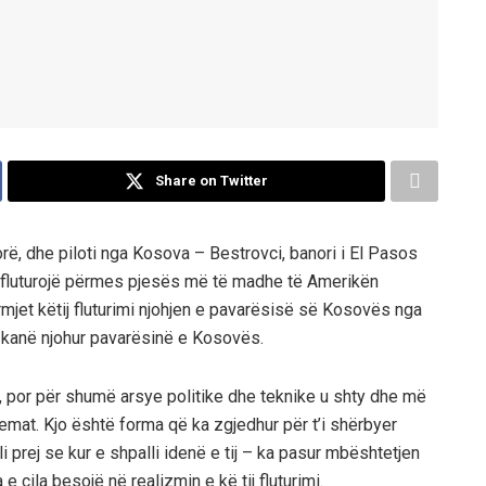
Share on Twitter
ë, dhe piloti nga Kosova – Bestrovci, banori i El Pasos
ë fluturojë përmes pjesës më të madhe të Amerikën
mjet këtij fluturimi njohjen e pavarësisë së Kosovës nga
 kanë njohur pavarësinë e Kosovës.
, por për shumë arsye politike dhe teknike u shty dhe më
emat. Kjo është forma që ka zgjedhur për t’i shërbyer
i prej se kur e shpalli idenë e tij – ka pasur mbështetjen
 cila besojë në realizmin e kë tij fluturimi.