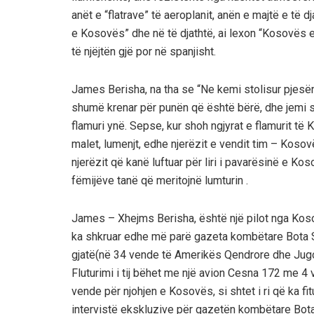
anët e “flatrave” të aeroplanit, anën e majtë e të d
e Kosovës” dhe në të djathtë, ai lexon “Kosovës 
të njëjtën gjë por në spanjisht.
James Berisha, na tha se “Ne kemi stolisur pjesë
shumë krenar për punën që është bërë, dhe jemi sh
flamuri ynë. Sepse, kur shoh ngjyrat e flamurit t
malet, lumenjt, edhe njerëzit e vendit tim – Koso
njerëzit që kanë luftuar për liri i pavarësinë e Ko
fëmijëve tanë që meritojnë lumturin .
James – Xhejms Berisha, është një pilot nga Koso
ka shkruar edhe më parë gazeta kombëtare Bota Sot
gjatë(në 34 vende të Amerikës Qendrore dhe Jugore)
Fluturimi i tij bëhet me një avion Cesna 172 me 4 v
vende për njohjen e Kosovës, si shtet i ri që ka f
intervistë ekskluzive për gazetën kombëtare Bota S