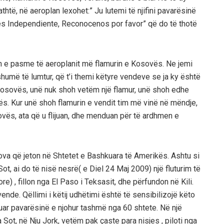
jathtë, në aeroplan lexohet:” Ju lutemi të njifini pavarësinë
es Independiente, Reconocenos por favor” që do të thotë
n e pasme të aeroplanit më flamurin e Kosovës. Ne jemi
umë të lumtur, që t’i themi këtyre vendeve se ja ky është
ë Kosovës, unë nuk shoh vetëm një flamur, unë shoh edhe
vës. Kur unë shoh flamurin e vendit tim më vinë në mëndje,
sovës, ata që u flijuan, dhe menduan për të ardhmen e
va që jeton në Shtetet e Bashkuara të Amerikës. Ashtu si
, ai do të nisë nesrë( e Diel 24 Maj 2009) një fluturim të
 , fillon nga El Paso i Teksasit, dhe përfundon në Kili.
ende. Qëllimi i këtij udhëtimi është të sensibilizojë këto
ituar pavarësinë e njohur tashmë nga 60 shtete. Në një
ot, në Nju Jork, vetëm pak çaste para nisjes , piloti nga