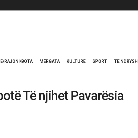
KE/RAJONI/BOTA
MËRGATA
KULTURË
SPORT
TË NDRYS
otë Të njihet Pavarësia