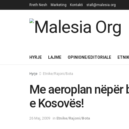
Rreth Nesh
Marketing
Kontakti
stafi@malesia.org
HYRJE
LAJME
OPINIONE/EDITORIALE
ETNI
Hyrje
Etnike/Rajoni/Bota
Me aeroplan nëpër b
e Kosovës!
26 Maj, 2009
in
Etnike/Rajoni/Bota