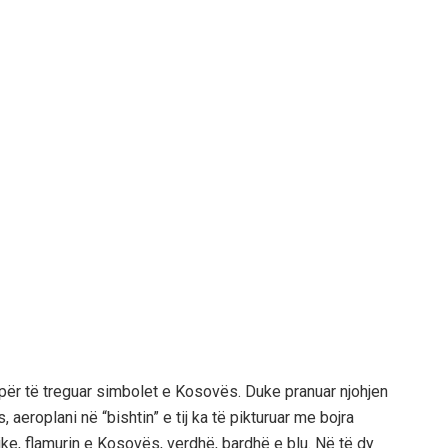
e për të treguar simbolet e Kosovës. Duke pranuar njohjen
 aeroplani në “bishtin” e tij ka të pikturuar me bojra
ke, flamurin e Kosovës, verdhë, bardhë e blu. Në të dy