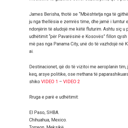
James Berisha, thotë se “Mbështetja nga të gjithë
ju nga thellësia e zemrës time, dhe jamë i lumtur 
ndonjërin të aludojë me këtë fluturim. Ashtu siç u p
udhëtimit “për Pavarësinë e Kosovës” fillon qys
më pas nga Panama City, unë do të vazhdojë në Ko
ai.
Destinacionet, që do të vizitoi me aeroplanin tim,
keq, arsye politike, ose rrethana të paparashikuar
shiko
VIDEO 1
–
VIDEO 2
Rruga e parë e udhëtimit:
El Paso, SHBA.
Chihuahua, Mexico.
Torreon, Meksikë.