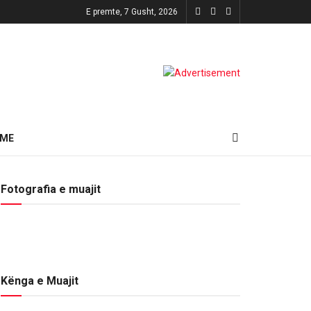
E premte, 7 Gusht, 2026
HME
Fotografia e muajit
Kënga e Muajit