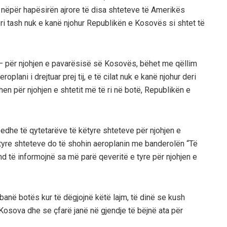
ë, nëpër hapësirën ajrore të disa shteteve të Amerikës
ri tash nuk e kanë njohur Republikën e Kosovës si shtet të
sh – për njohjen e pavarësisë së Kosovës, bëhet me qëllim
roplani i drejtuar prej tij, e të cilat nuk e kanë njohur deri
en për njohjen e shtetit më të ri në botë, Republikën e
dhe të qytetarëve të këtyre shteteve për njohjen e
ëtyre shteteve do të shohin aeroplanin me banderolën “Të
d të informojnë sa më parë qeveritë e tyre për njohjen e
mbanë botës kur të dëgjojnë këtë lajm, të dinë se kush
Kosova dhe se çfarë janë në gjendje të bëjnë ata për