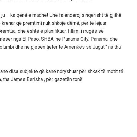
 ju – ka qenë e madhe! Unë falenderoj sinqerisht të gjithë
e krenar që premtimi nuk shkojë dëmë, për të lejuar
remtua, dhe është e planifikuar, fillimi i rrugës së
h nesër nga El Paso, SHBA, në Panama City, Panama, dhe
lumbi dhe në pjesën tjetër të Amerikës së Jugut.” na tha
 janë disa subjekte që kanë ndryshuar për shkak të motit të
a, tha James Berisha , për gazetën tonë.