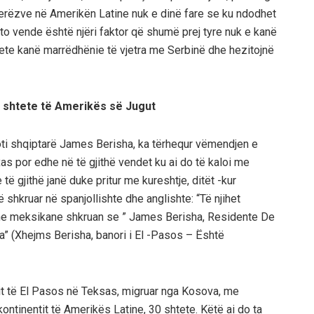
erëzve në Amerikën Latine nuk e dinë fare se ku ndodhet
 vende është njëri faktor që shumë prej tyre nuk e kanë
 shtete kanë marrëdhënie të vjetra me Serbinë dhe hezitojnë
 shtete të Amerikës së Jugut
loti shqiptarë James Berisha, ka tërhequr vëmendjen e
s por edhe në të gjithë vendet ku ai do të kaloi me
 të gjithë janë duke pritur me kureshtje, ditët -kur
 shkruar në spanjollishte dhe anglishte: “Të njihet
he meksikane shkruan se ” James Berisha, Residente De
a” (Xhejms Berisha, banori i El -Pasos – Është
etit të El Pasos në Teksas, migruar nga Kosova, me
 kontinentit të Amerikës Latine, 30 shtete. Këtë ai do ta