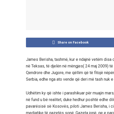
Share on Facebook
James Berisha, tashmë, kur e ndajnë vetëm disa or
në Teksas, të djelën në mëngjes( 24 maj 2009) t
Qendrore dhe Jugore, me qëllim që të fitojë nëpër
Serbia, edhe nga ato vende që deri më tash nuk e
Udhëtim ky që ishte i parashikuar për muajin mars
në fund u bë realitet, duke hedhur poshtë edhe dil
pavarësisë së Kosovës, piloti James Berisha, i cil
mediatike të gazetës sonë. Gazeta jonë, qe e para e