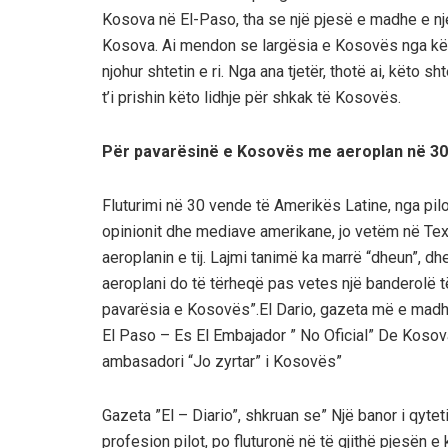
Kosova në El-Paso, tha se një pjesë e madhe e nj
Kosova. Ai mendon se largësia e Kosovës nga këto
njohur shtetin e ri. Nga ana tjetër, thotë ai, këto
t’i prishin këto lidhje për shkak të Kosovës.
Për pavarësinë e Kosovës me aeroplan në 30
Fluturimi në 30 vende të Amerikës Latine, nga pi
opinionit dhe mediave amerikane, jo vetëm në Texa
aeroplanin e tij. Lajmi tanimë ka marrë “dheun”, dhe
aeroplani do të tërheqë pas vetes një banderolë të
pavarësia e Kosovës”.El Dario, gazeta më e mad
El Paso – Es El Embajador ” No Oficial” De Kosov
ambasadori “Jo zyrtar” i Kosovës”
Gazeta ”El – Diario”, shkruan se” Një banor i qyt
profesion pilot, po fluturonë në të gjithë pjesën e