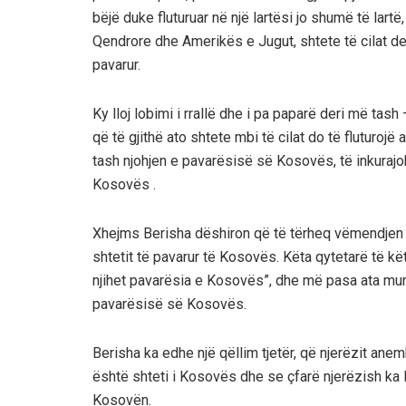
bëjë duke fluturuar në një lartësi jo shumë të lart
Qendrore dhe Amerikës e Jugut, shtete të cilat de
pavarur.
Ky lloj lobimi i rrallë dhe i pa paparë deri më ta
që të gjithë ato shtete mbi të cilat do të fluturojë ae
tash njohjen e pavarësisë së Kosovës, të inkurajoh
Kosovës .
Xhejms Berisha dëshiron që të tërheq vëmendjen e
shtetit të pavarur të Kosovës. Këta qytetarë të k
njihet pavarësia e Kosovës”, dhe më pasa ata mun
pavarësisë së Kosovës.
Berisha ka edhe një qëllim tjetër, që njerëzit ane
është shteti i Kosovës dhe se çfarë njerëzish ka 
Kosovën.