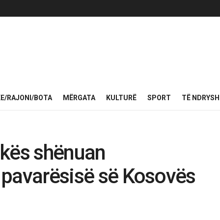
KE/RAJONI/BOTA
MËRGATA
KULTURË
SPORT
TË NDRYS
ikës shënuan
ë pavarësisë së Kosovës