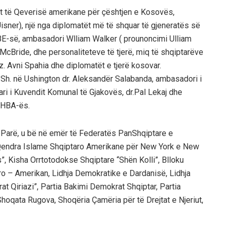
rit të Qeverisë amerikane për çështjen e Kosovës,
isner), një nga diplomatët më të shquar të gjeneratës së
 OSBE-së, ambasadori Wlliam Walker ( prounoncimi Ulliam
rk McBride, dhe personaliteteve të tjerë, miq të shqiptarëve
 Avni Spahia dhe diplomatët e tjerë kosovar.
.Sh. në Ushington dr. Aleksandër Salabanda, ambasadori i
tari i Kuvendit Komunal të Gjakovës, dr.Pal Lekaj dhe
 SHBA-ës.
 Parë, u bë në emër të Federatës PanShqiptare e
 Qendra Islame Shqiptaro Amerikane për New York e New
”, Kisha Orrtotodokse Shqiptare “Shën Kolli”, Blloku
o – Amerikan, Lidhja Demokratike e Dardanisë, Lidhja
 Qiriazi”, Partia Bakimi Demokrat Shqiptar, Partia
Shoqata Rugova, Shoqëria Çamëria për të Drejtat e Njeriut,