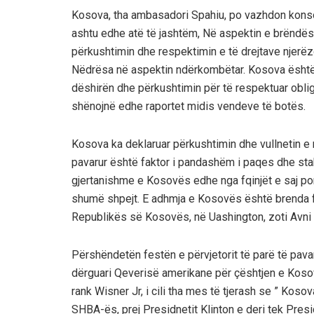
Kosova, tha ambasadori Spahiu, po vazhdon konsol
ashtu edhe atë të jashtëm, Në aspektin e brëndës
përkushtimin dhe respektimin e të drejtave njerëzo
Nëdrësa në aspektin ndërkombëtar. Kosova është
dëshirën dhe përkushtimin për të respektuar obl
shënojnë edhe raportet midis vendeve të botës.
Kosova ka deklaruar përkushtimin dhe vullnetin e 
pavarur është faktor i pandashëm i paqes dhe stab
gjertanishme e Kosovës edhe nga fqinjët e saj por 
shumë shpejt. E adhmja e Kosovës është brenda fam
Republikës së Kosovës, në Uashington, zoti Avni S
Përshëndetën festën e përvjetorit të parë të pavar
dërguari Qeverisë amerikane për çështjen e Koso
rank Wisner Jr, i cili tha mes të tjerash se ” Kos
SHBA-ës, prej Presidnetit Klinton e deri tek Presi