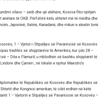
undimi sllavo – serb dhe që atëhere, Kosova fitoi njohjen
t anëtare të OKB. Përfshirë këtu shtetet më të mëdha dhe
ncën, Japoninë, Italinë, Kanadanë, dhe mikun e aleatin tonë
Kosovës, 1 – Vjetori i Shpalljes së Pavarësisë së Kosovës
k sipas traditës së shqiptarëve të Amerikës, kur çdo 28 –
isë – Dita e Flamurit, u mblodhën së bashku shqiptarët të
Lindore dhe Çamëri , në lokalin e njohur Maestro’s
ve diplomatikë të Republikës së Kosovës dhe Republikës së
Shtetit dhe Kongresi amerikan, të cilët erdhën në këtë
rët 1 – Vjetorin e Shpalljes së Pavarësisë së Kosovës –