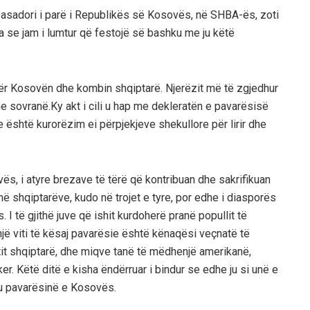
asadori i parë i Republikës së Kosovës, në SHBA-ës, zoti
a se jam i lumtur që festojë së bashku me ju këtë
e për Kosovën dhe kombin shqiptarë. Njerëzit më të zgjedhur
 sovranë.Ky akt i cili u hap me dekleratën e pavarësisë
he është kurorëzim ei përpjekjeve shekullore për lirir dhe
vës, i atyre brezave të tërë që kontribuan dhe sakrifikuan
thë shqiptarëve, kudo në trojet e tyre, por edhe i diasporës
I të gjithë juve që ishit kurdoherë pranë popullit të
një viti të kësaj pavarësie është kënaqësi veçnatë të
t shqiptarë, dhe miqve tanë të mëdhenjë amerikanë,
. Këtë ditë e kisha ëndërruar i bindur se edhe ju si unë e
ku pavarësinë e Kosovës.