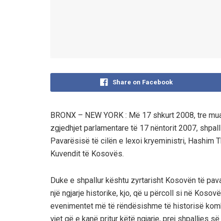
Share on Facebook
BRONX – NEW YORK : Më 17 shkurt 2008, tre muaj
zgjedhjet parlamentare të 17 nëntorit 2007, shpa
Pavarësisë të cilën e lexoi kryeministri, Hashim T
Kuvendit të Kosovës.
Duke e shpallur kështu zyrtarisht Kosovën të pavaru
një ngjarje historike, kjo, që u përcoll si në Koso
evenimentet më të rëndësishme të historisë komb
vjet që e kanë pritur këtë ngjarje, prej shpalljes