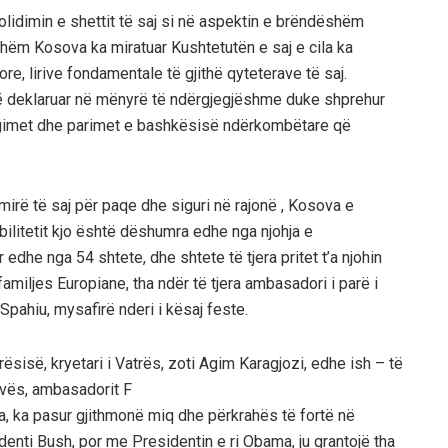
idimin e shettit të saj si në aspektin e brëndëshëm
hëm Kosova ka miratuar Kushtetutën e saj e cila ka
re, lirive fondamentale të gjithë qyteterave të saj.
 deklaruar në mënyrë të ndërgjegjëshme duke shprehur
igimet dhe parimet e bashkësisë ndërkombëtare që
mirë të saj për paqe dhe siguri në rajonë , Kosova e
ilitetit kjo është dëshumra edhe nga njohja e
edhe nga 54 shtete, dhe shtete të tjera pritet t’a njohin
iljes Europiane, tha ndër të tjera ambasadori i parë i
pahiu, mysafirë nderi i kësaj feste.
ësisë, kryetari i Vatrës, zoti Agim Karagjozi, edhe ish – të
vës, ambasadorit F
ova, ka pasur gjithmonë miq dhe përkrahës të fortë në
denti Bush, por me Presidentin e ri Obama, ju grantojë tha