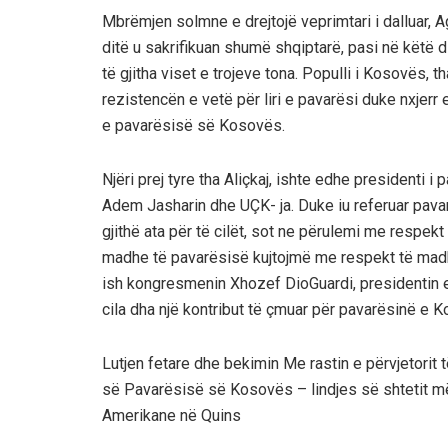
Mbrëmjen solmne e drejtojë veprimtari i dalluar, Agim
ditë u sakrifikuan shumë shqiptarë, pasi në këtë di
të gjitha viset e trojeve tona. Populli i Kosovës, th
rezistencën e vetë për liri e pavarësi duke nxjerr 
e pavarësisë së Kosovës.
Njëri prej tyre tha Aliçkaj, ishte edhe presidenti
Adem Jasharin dhe UÇK- ja. Duke iu referuar pavar
gjithë ata për të cilët, sot ne përulemi me respekt
madhe të pavarësisë kujtojmë me respekt të madh
ish kongresmenin Xhozef DioGuardi, presidentin e
cila dha një kontribut të çmuar për pavarësinë e 
Lutjen fetare dhe bekimin Me rastin e përvjetorit 
së Pavarësisë së Kosovës – lindjes së shtetit më
Amerikane në Quins