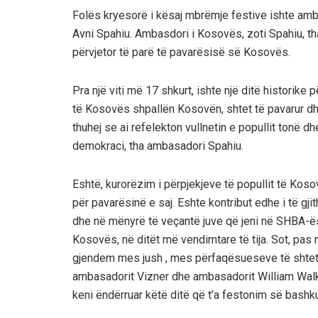
Folës kryesorë i kësaj mbrëmje festive ishte amb
Avni Spahiu. Ambasdori i Kosovës, zoti Spahiu, th
përvjetor të parë të pavarësisë së Kosovës.
Pra një viti më 17 shkurt, ishte një ditë historik
të Kosovës shpallën Kosovën, shtet të pavarur dhe
thuhej se ai refelekton vullnetin e popullit tonë d
demokraci, tha ambasadori Spahiu.
Eshtë, kurorëzim i përpjekjeve të popullit të Koso
për pavarësinë e saj. Eshte kontribut edhe i të gji
dhe në mënyrë të veçantë juve që jeni në SHBA-ës. 
Kosovës, në ditët më vendimtare të tija. Sot, pas 
gjendem mes jush , mes përfaqësueseve të shteti
ambasadorit Vizner dhe ambasadorit William Walker
keni ëndërruar këtë ditë që t’a festonim së bash