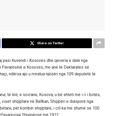
Share on Twitter
 pasi Kuvendi i Kosovës dhe qeveria e dalë nga
lli Pavarësinë e Kosovës, me anë të Deklaratës së
haçi, ndërsa ajo u miratua njëzëri nga 109 deputetë të
r, të lirë, e sovrane, Kosova, u bë shteti më i ri i botës,
vë, viset shqiptare në Ballkan, Shqipëri e diasporë nga
ëtare, për kombin shqiptarë, i cili ka më shumë se 100
 së Pavarësisë Shqipërisë më 1912.