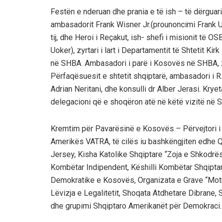
Festën e nderuan dhe prania e të ish – të dërgua
ambasadorit Frank Wisner Jr.(prounoncimi Frank U
tij, dhe Heroi i Reçakut, ish- shefi i misionit të
Uoker), zyrtari i lart i Departamentit të Shtetit Ki
në SHBA. Ambasadori i parë i Kosovës në SHBA, z.
Përfaqësuesit e shtetit shqiptarë, ambasadori i R
Adrian Neritani, dhe konsulli dr Alber Jerasi. Krye
delegacioni që e shoqëron atë në këtë vizitë në
Kremtim për Pavarësinë e Kosovës – Përvejtori i
Amerikës VATRA, të cilës iu bashkëngjiten edhe
Jersey, Kisha Katolike Shqiptare “Zoja e Shkodrës
Kombëtar Indipendent, Këshilli Kombëtar Shqiptar
Demokratike e Kosovës, Organizata e Grave “Motrat
Lëvizja e Legalitetit, Shoqata Atdhetare Dibrane, 
dhe grupimi Shqiptaro Amerikanët për Demokraci.