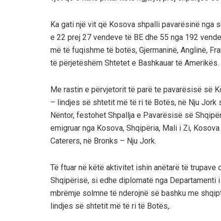
Ka gati një vit që Kosova shpalli pavarësinë nga s
e 22 prej 27 vendeve të BE dhe 55 nga 192 vende
më të fuqishme të botës, Gjermaninë, Anglinë, Fra
të përjetëshëm Shtetet e Bashkauar të Amerikës.
Me rastin e përvjetorit të parë te pavarësisë së 
– lindjes së shtetit më të ri të Botës, në Nju Jor
Nëntor, festohet Shpallja e Pavarësisë së Shqipër
emigruar nga Kosova, Shqipëria, Mali i Zi, Kosova 
Caterers, në Bronks – Nju Jork.
Të ftuar në këtë aktivitet ishin anëtarë të trupa
Shqipërisë, si edhe diplomatë nga Departamenti i 
mbrëmje solmne të nderojnë së bashku me shqipta
lindjes së shtetit më të ri të Botës,.