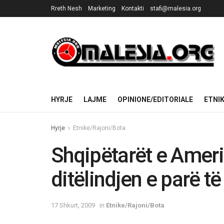
Rreth Nesh
Marketing
Kontakti
stafi@malesia.org
HYRJE
LAJME
OPINIONE/EDITORIALE
ETNI
Hyrje
Etnike/Rajoni/Bota
Shqipëtarët e Amer
ditëlindjen e parë t
17 Shkurt, 2009
in
Etnike/Rajoni/Bota