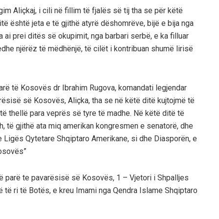
 Aliçkaj, i cili në fillim të fjalës së tij tha se për këtë
të është jeta e të gjithë atyrë dëshomrëve, bijë e bija nga
a ai prei ditës së okupimit, nga barbari serbë, e ka filluar
edhe njërëz të mëdhënjë, të cilët i kontribuan shumë lirisë
 i parë të Kosovës dr Ibrahim Rugova, komandati legjendar
ësisë së Kosovës, Aliçka, tha se në këtë ditë kujtojmë të
 të thellë para veprës së tyre të madhe. Në këtë ditë të
, të gjithë ata miq amerikan kongresmen e senatorë, dhe
 Ligës Qytetare Shqiptaro Amerikane, si dhe Diasporën, e
Kosovës”
të parë te pavarësisë së Kosovës, 1 – Vjetori i Shpalljes
 të ri të Botës, e kreu Imami nga Qendra Islame Shqiptaro