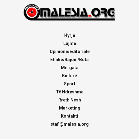
Hyrje
Lajme
Opinione/Editoriale
Etnike/Rajoni/Bota
Mërgata
Kulturë
Sport
Të Ndryshme
Rreth Nesh
Marketing
Kontakti
stafi@malesia.org