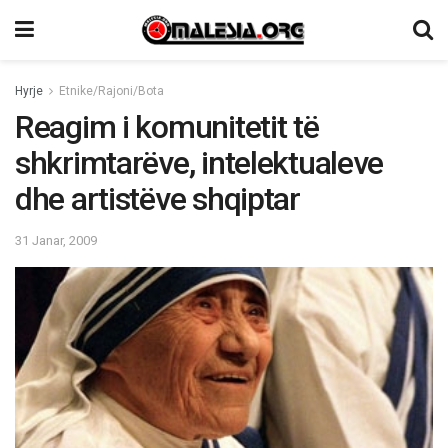
Hyrje
Etnike/Rajoni/Bota
Reagim i komunitetit të
shkrimtarëve, intelektualeve
dhe artistëve shqiptar
31 Janar, 2009