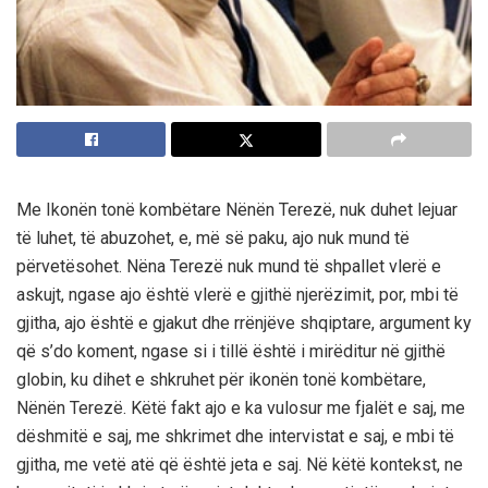
Me Ikonën tonë kombëtare Nënën Terezë, nuk duhet lejuar
të luhet, të abuzohet, e, më së paku, ajo nuk mund të
përvetësohet. Nëna Terezë nuk mund të shpallet vlerë e
askujt, ngase ajo është vlerë e gjithë njerëzimit, por, mbi të
gjitha, ajo është e gjakut dhe rrënjëve shqiptare, argument ky
që s’do koment, ngase si i tillë është i mirëditur në gjithë
globin, ku dihet e shkruhet për ikonën tonë kombëtare,
Nënën Terezë. Këtë fakt ajo e ka vulosur me fjalët e saj, me
dëshmitë e saj, me shkrimet dhe intervistat e saj, e mbi të
gjitha, me vetë atë që është jeta e saj. Në këtë kontekst, ne