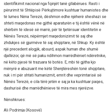
identifikimit nacional nga fqinjët tanë gllabërues. Rasti i
përurimit të Shtëpisë Përkujtimore kushtuar humanistes dhe
të lumes Nëna Terezë, dëshmon edhe njëherë sheshazi se
shteti maqedonas me gjithë aparaturën e tij është vënë në
shërbim të idesë së marrë, për të tjetërsuar identitetin e
Nënës Terezë, nëpërmjet maqedonizimit të saj dhe
zhdukjes së gjurmëve të saj shqiptare, në Shkup. Ky është
një precedent alogjik, absurd, aspak human dhe shumë
djallëzor, që më së paku ndihmon marrëdhëniet ndëretnike,
në këto pjesë të trazuara të botës. E, mbi të gjitha kjo
mënyrë e abuzuarit me këtë Shenjtëreshën tonë shqiptare,
nuk i rri për shtati humanizmit, emrit dhe veprimtarisë së
Nënës Terezë, e cila tërë jetën e saj ja ka kushtuar paqes,
dashurisë dhe marrëdhënieve të mira mes njerëzve.
Nënshkrues:
Ali Podrimja (Kosovë)