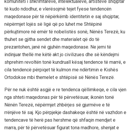
komuniteti i shkrimtarëve, intelektualeve, artistëve shqiptar
të kudo ndodhur, e vlerësojmë tejet fyese tendencën
maqedonase për të nëpërkëmb identitetin e saj shqiptar,
nëpërmjet lojës së ligë që po luhet me Shtëpinë
përkujtimore në emër të nobelistës sonë, Nënës Terezë, ku
thuhet se gjitha sendet dhe materialet që do të
prezantohen, janë në gjuhën maqedonase. Ne jemi të
indinjuar thellë me këtë akt jo civilizues dhe së këndejmi
shprehim revoltën tonë kundruall kësaj tendence të marrë, e
cila tendencë përpiqet të kulmon me ndërtimin e Kishës
Ortodokse mbi themelet e shtëpisë së Nënës Terezë.
Për ne nuk është asgjë e re tendenca qëllimkeqe, e cila vjen
nga shteti maqedonas për të përvetësuar, ikonën tonë
Nënën Terezë, nëpërmjet zhbërjes së gjurmëve e të
rrënjëve të saj. Kjo përpjekje dashakeqe është në vazhdon e
tendencave të herë pas hershme që shfaqin mendjet e
marra, për të përvetësuar figurat tona madhore, shenjat e