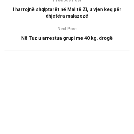
Previous Post
I harrojnë shqiptarët në Mal të Zi, u vjen keq për
dhjetëra malazezë
Next Post
Në Tuz u arrestua grupi me 40 kg. drogë