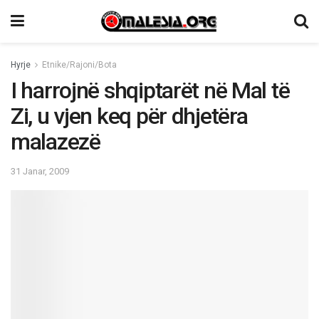
Hyrje
Etnike/Rajoni/Bota
I harrojnë shqiptarët në Mal të
Zi, u vjen keq për dhjetëra
malazezë
31 Janar, 2009