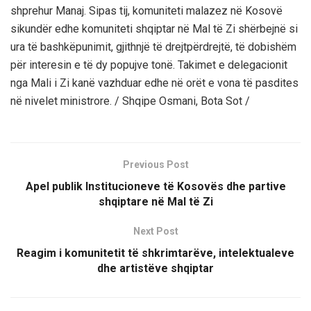
shprehur Manaj. Sipas tij, komuniteti malazez në Kosovë
sikundër edhe komuniteti shqiptar në Mal të Zi shërbejnë si
ura të bashkëpunimit, gjithnjë të drejtpërdrejtë, të dobishëm
për interesin e të dy popujve tonë. Takimet e delegacionit
nga Mali i Zi kanë vazhduar edhe në orët e vona të pasdites
në nivelet ministrore. / Shqipe Osmani, Bota Sot /
Previous Post
Apel publik Institucioneve të Kosovës dhe partive
shqiptare në Mal të Zi
Next Post
Reagim i komunitetit të shkrimtarëve, intelektualeve
dhe artistëve shqiptar