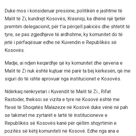
Duke mos i konsideruar presione, politikën e jashtme të
Malit të Zi, kundrejt Kosovës, Krasniqi, ka dhënë një tjetër
premtim delegacionit, për t’ia përcjell pakicës dhe shtetit të
tyre, se pas zgjedhjeve të ardhshme, ky komunitet do të
jetë i përfaqësuar edhe në Kuvendin e Republikës së
Kosovës.
Madje, ai ndjen keqardhje që ky komunitet dhe qeveria e
Malit të Zi nuk është kujtuar më parë ta bëj kërkesën, që me
siguri do të ishte aprovuar nga institucionet e Kosovës.
Ndërkaq nënkryetari i Kuvendit të Malit të Zi , Rifat
Rastoder, theksoi se vizita e tyre në Kosovë është me
ftesë të Shoqatës Malazeze në Kosovë duke vënë në pah
se takimet me zyrtarët e lartë të institucioneve e
Republikës së Kosovës kanë për qëllim shqyrtimin e
pozitës së këtij komuniteti në Kosovë. Edhe nga ana e