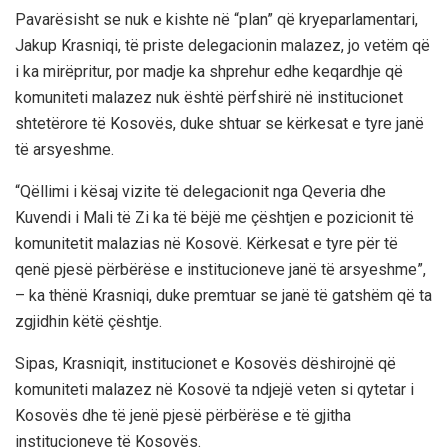
Pavarësisht se nuk e kishte në “plan” që kryeparlamentari,
Jakup Krasniqi, të priste delegacionin malazez, jo vetëm që
i ka mirëpritur, por madje ka shprehur edhe keqardhje që
komuniteti malazez nuk është përfshirë në institucionet
shtetërore të Kosovës, duke shtuar se kërkesat e tyre janë
të arsyeshme.
“Qëllimi i kësaj vizite të delegacionit nga Qeveria dhe
Kuvendi i Mali të Zi ka të bëjë me çështjen e pozicionit të
komunitetit malazias në Kosovë. Kërkesat e tyre për të
qenë pjesë përbërëse e institucioneve janë të arsyeshme”,
– ka thënë Krasniqi, duke premtuar se janë të gatshëm që ta
zgjidhin këtë çështje.
Sipas, Krasniqit, institucionet e Kosovës dëshirojnë që
komuniteti malazez në Kosovë ta ndjejë veten si qytetar i
Kosovës dhe të jenë pjesë përbërëse e të gjitha
institucioneve të Kosovës.