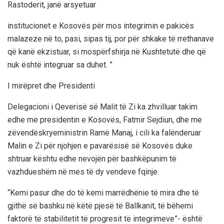
Rastoderit, janë arsyetuar
institucionet e Kosovës për mos integrimin e pakicës
malazeze në to, pasi, sipas tij, por për shkake të rrethanave
që kanë ekzistuar, si mospërfshirja në Kushtetutë dhe që
nuk është integruar sa duhet. ”
I mirëpret dhe Presidenti
Delegacioni i Qeverisë së Malit të Zi ka zhvilluar takim
edhe me presidentin e Kosovës, Fatmir Sejdiun, dhe me
zëvendëskryeministrin Ramë Manaj, i cili ka falënderuar
Malin e Zi për njohjen e pavarësisë së Kosovës duke
shtruar kështu edhe nevojën për bashkëpunim të
vazhdueshëm në mes të dy vendeve fqinje.
“Kemi pasur dhe do të kemi marrëdhënie të mira dhe të
gjithë së bashku në këtë pjesë të Ballkanit, të bëhemi
faktorë të stabilitetit të progresit të integrimeve”- është