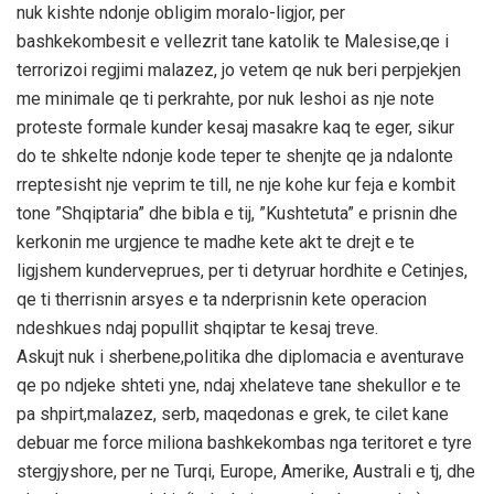
nuk kishte ndonje obligim moralo-ligjor, per
bashkekombesit e vellezrit tane katolik te Malesise,qe i
terrorizoi regjimi malazez, jo vetem qe nuk beri perpjekjen
me minimale qe ti perkrahte, por nuk leshoi as nje note
proteste formale kunder kesaj masakre kaq te eger, sikur
do te shkelte ndonje kode teper te shenjte qe ja ndalonte
rreptesisht nje veprim te till, ne nje kohe kur feja e kombit
tone ”Shqiptaria” dhe bibla e tij, ”Kushtetuta” e prisnin dhe
kerkonin me urgjence te madhe kete akt te drejt e te
ligjshem kunderveprues, per ti detyruar hordhite e Cetinjes,
qe ti therrisnin arsyes e ta nderprisnin kete operacion
ndeshkues ndaj popullit shqiptar te kesaj treve.
Askujt nuk i sherbene,politika dhe diplomacia e aventurave
qe po ndjeke shteti yne, ndaj xhelateve tane shekullor e te
pa shpirt,malazez, serb, maqedonas e grek, te cilet kane
debuar me force miliona bashkekombas nga teritoret e tyre
stergjyshore, per ne Turqi, Europe, Amerike, Australi e tj, dhe