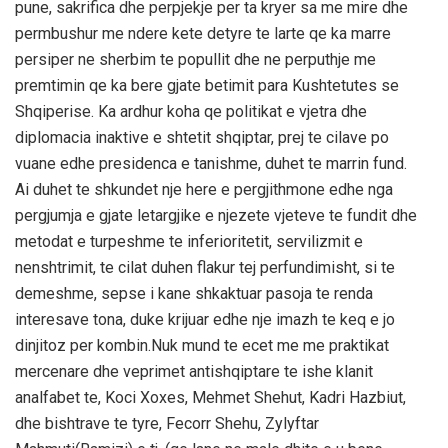
pune, sakrifica dhe perpjekje per ta kryer sa me mire dhe
permbushur me ndere kete detyre te larte qe ka marre
persiper ne sherbim te popullit dhe ne perputhje me
premtimin qe ka bere gjate betimit para Kushtetutes se
Shqiperise. Ka ardhur koha qe politikat e vjetra dhe
diplomacia inaktive e shtetit shqiptar, prej te cilave po
vuane edhe presidenca e tanishme, duhet te marrin fund.
Ai duhet te shkundet nje here e pergjithmone edhe nga
pergjumja e gjate letargjike e njezete vjeteve te fundit dhe
metodat e turpeshme te inferioritetit, servilizmit e
nenshtrimit, te cilat duhen flakur tej perfundimisht, si te
demeshme, sepse i kane shkaktuar pasoja te renda
interesave tona, duke krijuar edhe nje imazh te keq e jo
dinjitoz per kombin.Nuk mund te ecet me me praktikat
mercenare dhe veprimet antishqiptare te ishe klanit
analfabet te, Koci Xoxes, Mehmet Shehut, Kadri Hazbiut,
dhe bishtrave te tyre, Fecorr Shehu, Zylyftar