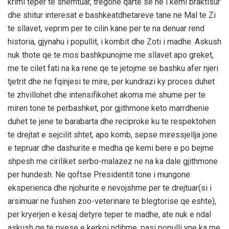
krimi teper te shemtuar, tregone qarte se ne i kemi braktisur
dhe shitur interesat e bashkeatdhetareve tane ne Mal te Zi
te sllavet, veprim per te cilin kane per te na denuar rend
historia, gjynahu i popullit, i kombit dhe Zoti i madhe. Askush
nuk thote qe te mos bashkpunojme me sllavet apo greket,
me te cilet fati na ka rene qe te jetojme se bashku afer njeri
tjetrit dhe ne fqinjesi te mire, per kundrazi ky proces duhet
te zhvillohet dhe intensifikohet akoma me shume per te
miren tone te perbashket, por gjithmone keto marrdhenie
duhet te jene te barabarta dhe reciproke ku te respektohen
te drejtat e sejcilit shtet, apo komb, sepse miressjellja jone
e tepruar dhe dashurite e medha qe kemi bere e po bejme
shpesh me ciriliket serbo-malazez ne na ka dale gjithmone
per hundesh. Ne qoftse Presidentit tone i mungone
eksperienca dhe njohurite e nevojshme per te drejtuar(si i
arsimuar ne fushen zoo-veterinare te blegtorise qe eshte),
per kryerjen e kesaj detyre teper te madhe, ate nuk e ndal
askush qe te pyese e kerkoi ndihme, pasi populli yne ka me