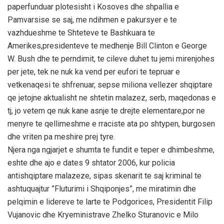
paperfunduar plotesisht i Kosoves dhe shpallia e
Pamvarsise se saj, me ndihmen e pakursyer e te
vazhdueshme te Shteteve te Bashkuara te
Amerikes,presidenteve te medhenje Bill Clinton e George
W. Bush dhe te perndimit, te cileve duhet tu jemi mirenjohes
per jete, tek ne nuk ka vend per eufori te tepruar e
vetkenaqesi te shfrenuar, sepse miliona vellezer shqiptare
qe jetojne aktualisht ne shtetin malazez, serb, maqedonas e
tj, jo vetem qe nuk kane asnje te drejte elementare,por ne
menyre te qellimeshme e rraciste ata po shtypen, burgosen
dhe vriten pa meshire prej tyre.
Njera nga ngjarjet e shumta te fundit e teper e dhimbeshme,
eshte dhe ajo e dates 9 shtator 2006, kur policia
antishqiptare malazeze, sipas skenarit te saj kriminal te
ashtuquajtur ”Fluturimi i Shqiponjes”, me miratimin dhe
pelqimin e lidereve te larte te Podgorices, Presidentit Filip
Vujanovic dhe Kryeministrave Zhelko Sturanovic e Milo