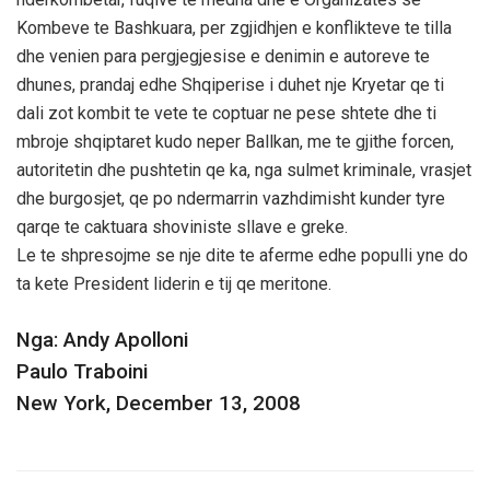
Kombeve te Bashkuara, per zgjidhjen e konflikteve te tilla
dhe venien para pergjegjesise e denimin e autoreve te
dhunes, prandaj edhe Shqiperise i duhet nje Kryetar qe ti
dali zot kombit te vete te coptuar ne pese shtete dhe ti
mbroje shqiptaret kudo neper Ballkan, me te gjithe forcen,
autoritetin dhe pushtetin qe ka, nga sulmet kriminale, vrasjet
dhe burgosjet, qe po ndermarrin vazhdimisht kunder tyre
qarqe te caktuara shoviniste sllave e greke.
Le te shpresojme se nje dite te aferme edhe populli yne do
ta kete President liderin e tij qe meritone.
Nga: Andy Apolloni
Paulo Traboini
New York, December 13, 2008