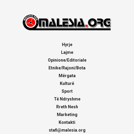
Hyrje
Lajme
Opinione/Editoriale
Etnike/Rajoni/Bota
Mërgata
Kulturë
Sport
Të Ndryshme
Rreth Nesh
Marketing
Kontakti
stafi@malesia.org