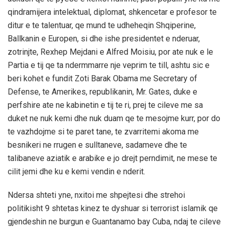
qindramijera intelektual, diplomat, shkencetar e profesor te
ditur e te talentuar, qe mund te udheheqin Shqiperine,
Ballkanin e Europen, si dhe ishe presidentet e nderuar,
zotrinjte, Rexhep Mejdani e Alfred Moisiu, por ate nuk e le
Partia e tij qe ta ndermmarre nje veprim te till, ashtu sic e
beri kohet e fundit Zoti Barak Obama me Secretary of
Defense, te Amerikes, republikanin, Mr. Gates, duke e
perfshire ate ne kabinetin e tij te ri, prej te cileve me sa
duket ne nuk kemi dhe nuk duam qe te mesojme kurr, por do
te vazhdojme si te paret tane, te zvarritemi akoma me
besnikeri ne rrugen e sulltaneve, sadameve dhe te
talibaneve aziatik e arabike e jo drejt perndimit, ne mese te
cilit jemi dhe ku e kemi vendin e nderit.
Ndersa shteti yne, nxitoi me shpejtesi dhe strehoi
politikisht 9 shtetas kinez te dyshuar si terrorist islamik qe
gjendeshin ne burgun e Guantanamo bay Cuba, ndaj te cileve