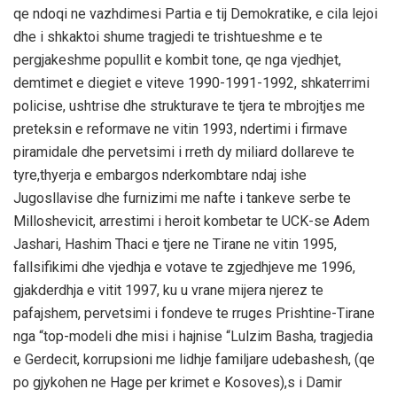
qe ndoqi ne vazhdimesi Partia e tij Demokratike, e cila lejoi
dhe i shkaktoi shume tragjedi te trishtueshme e te
pergjakeshme popullit e kombit tone, qe nga vjedhjet,
demtimet e diegiet e viteve 1990-1991-1992, shkaterrimi
policise, ushtrise dhe strukturave te tjera te mbrojtjes me
preteksin e reformave ne vitin 1993, ndertimi i firmave
piramidale dhe pervetsimi i rreth dy miliard dollareve te
tyre,thyerja e embargos nderkombtare ndaj ishe
Jugosllavise dhe furnizimi me nafte i tankeve serbe te
Milloshevicit, arrestimi i heroit kombetar te UCK-se Adem
Jashari, Hashim Thaci e tjere ne Tirane ne vitin 1995,
fallsifikimi dhe vjedhja e votave te zgjedhjeve me 1996,
gjakderdhja e vitit 1997, ku u vrane mijera njerez te
pafajshem, pervetsimi i fondeve te rruges Prishtine-Tirane
nga “top-modeli dhe misi i hajnise “Lulzim Basha, tragjedia
e Gerdecit, korrupsioni me lidhje familjare udebashesh, (qe
po gjykohen ne Hage per krimet e Kosoves),s i Damir