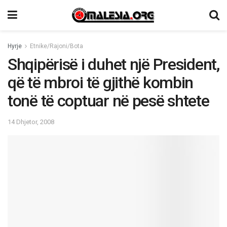
Hyrje
Etnike/Rajoni/Bota
Shqipërisë i duhet një President,
që të mbroi të gjithë kombin
tonë të coptuar në pesë shtete
14 Dhjetor, 2008