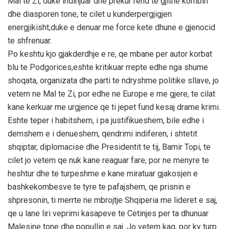
Mal te Zi, duke indinjuar dhe prekur rend te gjithe kombin
dhe diasporen tone, te cilet u kunderpergjigjen
energjikisht,duke e denuar me force kete dhune e gjenocid
te shfrenuar.
Po keshtu kjo gjakderdhje e re, qe mbane per autor korbat
blu te Podgorices,eshte kritikuar rrepte edhe nga shume
shoqata, organizata dhe parti te ndryshme politike sllave, jo
vetem ne Mal te Zi, por edhe ne Europe e me gjere, te cilat
kane kerkuar me urgjence qe ti jepet fund kesaj drame krimi.
Eshte teper i habitshem, i pa justifikueshem, bile edhe i
demshem e i denueshem, qendrimi indiferen, i shtetit
shqiptar, diplomacise dhe Presidentit te tij, Bamir Topi, te
cilet jo vetem qe nuk kane reaguar fare, por ne menyre te
heshtur dhe te turpeshme e kane miratuar gjakosjen e
bashkekombesve te tyre te pafajshem, qe prisnin e
shpresonin, ti merrte ne mbrojtje Shqiperia me lideret e saj,
qe u lane liri veprimi kasapeve te Cetinjes per ta dhunuar
Malesine tone dhe popullin e saj. Jo vetem kaq, por ky turp