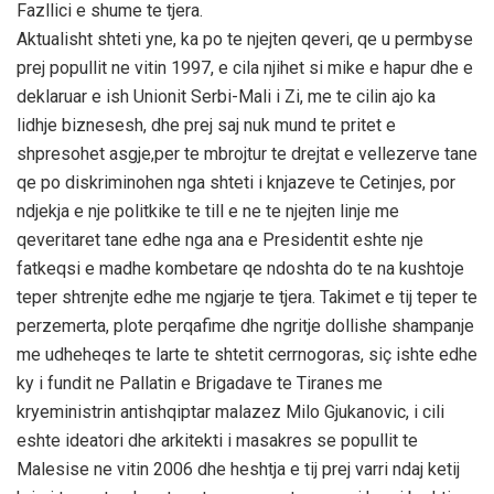
Fazllici e shume te tjera.
Aktualisht shteti yne, ka po te njejten qeveri, qe u permbyse
prej popullit ne vitin 1997, e cila njihet si mike e hapur dhe e
deklaruar e ish Unionit Serbi-Mali i Zi, me te cilin ajo ka
lidhje biznesesh, dhe prej saj nuk mund te pritet e
shpresohet asgje,per te mbrojtur te drejtat e vellezerve tane
qe po diskriminohen nga shteti i knjazeve te Cetinjes, por
ndjekja e nje politkike te till e ne te njejten linje me
qeveritaret tane edhe nga ana e Presidentit eshte nje
fatkeqsi e madhe kombetare qe ndoshta do te na kushtoje
teper shtrenjte edhe me ngjarje te tjera. Takimet e tij teper te
perzemerta, plote perqafime dhe ngritje dollishe shampanje
me udheheqes te larte te shtetit cerrnogoras, siç ishte edhe
ky i fundit ne Pallatin e Brigadave te Tiranes me
kryeministrin antishqiptar malazez Milo Gjukanovic, i cili
eshte ideatori dhe arkitekti i masakres se popullit te
Malesise ne vitin 2006 dhe heshtja e tij prej varri ndaj ketij