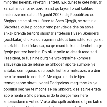
minoritar helenik. Kryetari i shtetit, nuk duhet ta kete harruar
as sulmin ushtarak tipik nazist qe kryen forcat kufitare
malazeze me daten 26 gusht 2008 ndaj Republikes se
Shqiperise ne piken kufitare te Shen Gjergjit, ne rrethin e
Shkodres, duke plagosur rend per vdekje dhe pa asnje
shkak brenda teritorit shqiptar shtetasin Hysen Skenderaj
(peshkatar) dhe kunderveprimi i shtetit tone ishte aq mjeran,
i mefshte dhe i frikesuar, sa qe mund te konsiderohet si nje
fyerje per tere kombin. Po sikur polic te shtetit tone zoti
President, te fusin ne burg nje vrakanjor(me kombesi
sllave)nga ata qe jetojne ne Shkoder, apo te sulmoje nje
shtetas cerrnogoras ose poste kufitare malazeze, a e dini
se c’far mund te ndodhe? Me siguri qe do te bjere
termet,sepse shteti i vogel Podgorican, megjithse ka nje
popullsi pak me te madhe se sa Shkodra, ose sa nje e teta,
apo e nenta e Shqiperise, ai do ta dergoi menjihere
ambasadorin e vet ne Vrake dhe sjelli ushtrine e tij ne kufi e