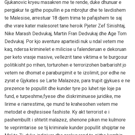
Gjukanovic kryeu masakren me te rende, duke dhunuar e
pergjakur te gjithe popullin e pa mbrojtur dhe te lavdishem
te Malesise, arrestuar 18 djem trima te pafajshem te saj
dhe vrare kater malesoret tane heroik Pjeter Zef Sinishtaj,
Nike Marash Dedvukaj, Martin Fran Dedvukaj dhe Age Tom
Dedvukaj. Por kjo aventure aparteidi nuk u ndal vetem me
kaq, ndersa kriminelet e milicise u falenderuan e dekoruan
per keto vrasje masive, vellezrit tane viktima e te burgosur
politikisht po rrihen, torturohen e terrorizohen barbarisht jo
vetem ne dhomat e paraburgimit e te izolimit, por edhe ne
zyrat e Gjykates se Larte Malazeze, para trupit gjykues e ne
prezence te popullit dhe kunder tyre po luhet nje loje pa
fund, e turpeshme,fyese dhe diskriminuese juridike, me
lirime e riarrestime, qe mund te krahesohen vetem me
metodat e drejtesisee fashiste. Ky akt terrorist e i
pashembullt i shtetit malazez, shenone piken me kulmore
te veprimtarise se tij kriminale kunder popullit shqiptar ne