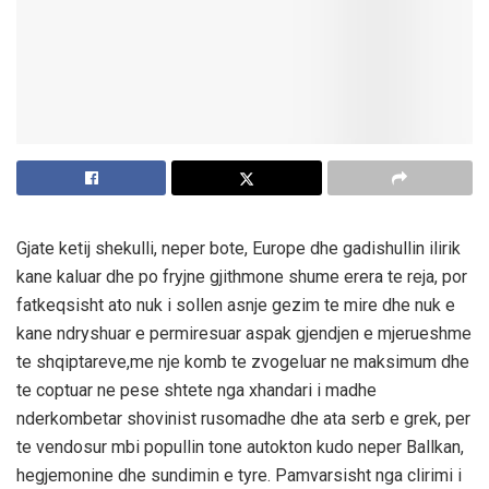
Gjate ketij shekulli, neper bote, Europe dhe gadishullin ilirik
kane kaluar dhe po fryjne gjithmone shume erera te reja, por
fatkeqsisht ato nuk i sollen asnje gezim te mire dhe nuk e
kane ndryshuar e permiresuar aspak gjendjen e mjerueshme
te shqiptareve,me nje komb te zvogeluar ne maksimum dhe
te coptuar ne pese shtete nga xhandari i madhe
nderkombetar shovinist rusomadhe dhe ata serb e grek, per
te vendosur mbi popullin tone autokton kudo neper Ballkan,
hegjemonine dhe sundimin e tyre. Pamvarsisht nga clirimi i