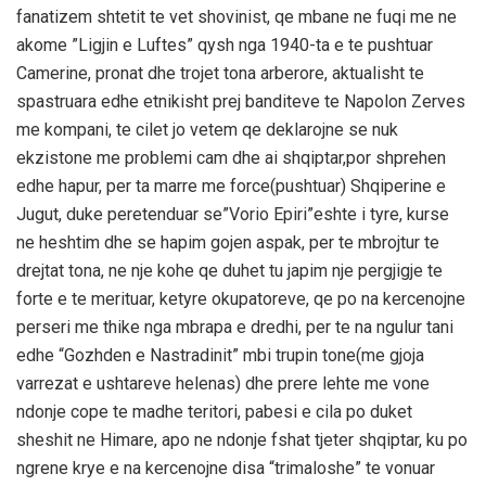
fanatizem shtetit te vet shovinist, qe mbane ne fuqi me ne
akome ”Ligjin e Luftes” qysh nga 1940-ta e te pushtuar
Camerine, pronat dhe trojet tona arberore, aktualisht te
spastruara edhe etnikisht prej banditeve te Napolon Zerves
me kompani, te cilet jo vetem qe deklarojne se nuk
ekzistone me problemi cam dhe ai shqiptar,por shprehen
edhe hapur, per ta marre me force(pushtuar) Shqiperine e
Jugut, duke peretenduar se”Vorio Epiri”eshte i tyre, kurse
ne heshtim dhe se hapim gojen aspak, per te mbrojtur te
drejtat tona, ne nje kohe qe duhet tu japim nje pergjigje te
forte e te merituar, ketyre okupatoreve, qe po na kercenojne
perseri me thike nga mbrapa e dredhi, per te na ngulur tani
edhe “Gozhden e Nastradinit” mbi trupin tone(me gjoja
varrezat e ushtareve helenas) dhe prere lehte me vone
ndonje cope te madhe teritori, pabesi e cila po duket
sheshit ne Himare, apo ne ndonje fshat tjeter shqiptar, ku po
ngrene krye e na kercenojne disa “trimaloshe” te vonuar