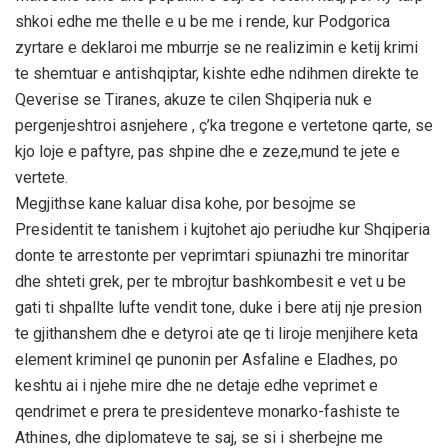
shkoi edhe me thelle e u be me i rende, kur Podgorica
zyrtare e deklaroi me mburrje se ne realizimin e ketij krimi
te shemtuar e antishqiptar, kishte edhe ndihmen direkte te
Qeverise se Tiranes, akuze te cilen Shqiperia nuk e
pergenjeshtroi asnjehere , ç’ka tregone e vertetone qarte, se
kjo loje e paftyre, pas shpine dhe e zeze,mund te jete e
vertete.
Megjithse kane kaluar disa kohe, por besojme se
Presidentit te tanishem i kujtohet ajo periudhe kur Shqiperia
donte te arrestonte per veprimtari spiunazhi tre minoritar
dhe shteti grek, per te mbrojtur bashkombesit e vet u be
gati ti shpallte lufte vendit tone, duke i bere atij nje presion
te gjithanshem dhe e detyroi ate qe ti liroje menjihere keta
element kriminel qe punonin per Asfaline e Eladhes, po
keshtu ai i njehe mire dhe ne detaje edhe veprimet e
qendrimet e prera te presidenteve monarko-fashiste te
Athines, dhe diplomateve te saj, se si i sherbejne me