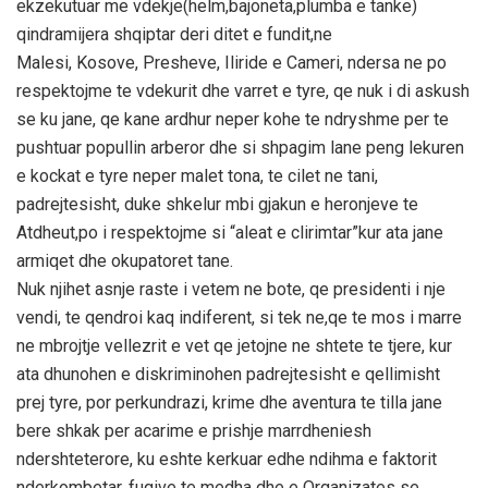
ekzekutuar me vdekje(helm,bajoneta,plumba e tanke)
qindramijera shqiptar deri ditet e fundit,ne
Malesi, Kosove, Presheve, Iliride e Cameri, ndersa ne po
respektojme te vdekurit dhe varret e tyre, qe nuk i di askush
se ku jane, qe kane ardhur neper kohe te ndryshme per te
pushtuar popullin arberor dhe si shpagim lane peng lekuren
e kockat e tyre neper malet tona, te cilet ne tani,
padrejtesisht, duke shkelur mbi gjakun e heronjeve te
Atdheut,po i respektojme si “aleat e clirimtar”kur ata jane
armiqet dhe okupatoret tane.
Nuk njihet asnje raste i vetem ne bote, qe presidenti i nje
vendi, te qendroi kaq indiferent, si tek ne,qe te mos i marre
ne mbrojtje vellezrit e vet qe jetojne ne shtete te tjere, kur
ata dhunohen e diskriminohen padrejtesisht e qellimisht
prej tyre, por perkundrazi, krime dhe aventura te tilla jane
bere shkak per acarime e prishje marrdheniesh
ndershteterore, ku eshte kerkuar edhe ndihma e faktorit
nderkombetar, fuqive te medha dhe e Organizates se