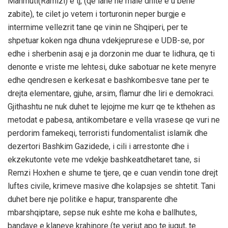
Mahmuti(Ramizi) e tj, (qe lane ne male dhite e u bene
zabite), te cilet jo vetem i torturonin neper burgje e
interrnime vellezrit tane qe vinin ne Shqiperi, per te
shpetuar koken nga dhuna vdekjeprurese e UDB-se, por
edhe i sherbenin asaj e ja dorzonin me duar te lidhura, qe ti
denonte e vriste me lehtesi, duke sabotuar ne kete menyre
edhe qendresen e kerkesat e bashkombesve tane per te
drejta elementare, gjuhe, arsim, flamur dhe liri e demokraci.
Gjithashtu ne nuk duhet te lejojme me kurr qe te kthehen as
metodat e pabesa, antikombetare e vella vrasese qe vuri ne
perdorim famekeqi, terroristi fundomentalist islamik dhe
dezertori Bashkim Gazidede, i cili i arrestonte dhe i
ekzekutonte vete me vdekje bashkeatdhetaret tane, si
Remzi Hoxhen e shume te tjere, qe e cuan vendin tone drejt
luftes civile, krimeve masive dhe kolapsjes se shtetit. Tani
duhet bere nje politike e hapur, transparente dhe
mbarshqiptare, sepse nuk eshte me koha e ballhutes,
bandave e klaneve krahinore (te veriut apo te jugut, te