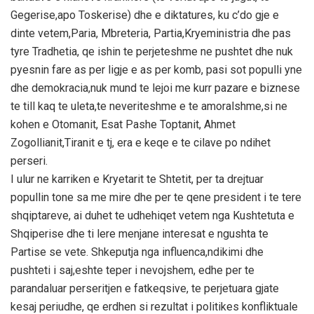
Gegerise,apo Toskerise) dhe e diktatures, ku c’do gje e
dinte vetem,Paria, Mbreteria, Partia,Kryeministria dhe pas
tyre Tradhetia, qe ishin te perjeteshme ne pushtet dhe nuk
pyesnin fare as per ligje e as per komb, pasi sot populli yne
dhe demokracia,nuk mund te lejoi me kurr pazare e biznese
te till kaq te uleta,te neveriteshme e te amoralshme,si ne
kohen e Otomanit, Esat Pashe Toptanit, Ahmet
Zogollianit,Tiranit e tj, era e keqe e te cilave po ndihet
perseri.
I ulur ne karriken e Kryetarit te Shtetit, per ta drejtuar
popullin tone sa me mire dhe per te qene president i te tere
shqiptareve, ai duhet te udhehiqet vetem nga Kushtetuta e
Shqiperise dhe ti lere menjane interesat e ngushta te
Partise se vete. Shkeputja nga influenca,ndikimi dhe
pushteti i saj,eshte teper i nevojshem, edhe per te
parandaluar perseritjen e fatkeqsive, te perjetuara gjate
kesaj periudhe, qe erdhen si rezultat i politikes konfliktuale