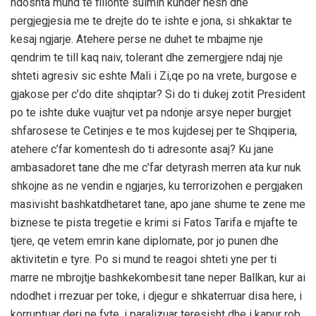
ndoshta mund te fillonte sulmin kunder nesh dhe
pergjegjesia me te drejte do te ishte e jona, si shkaktar te
kesaj ngjarje. Atehere perse ne duhet te mbajme nje
qendrim te till kaq naiv, tolerant dhe zemergjere ndaj nje
shteti agresiv sic eshte Mali i Zi,qe po na vrete, burgose e
gjakose per c’do dite shqiptar? Si do ti dukej zotit President
po te ishte duke vuajtur vet pa ndonje arsye neper burgjet
shfarosese te Cetinjes e te mos kujdesej per te Shqiperia,
atehere c’far komentesh do ti adresonte asaj? Ku jane
ambasadoret tane dhe me c’far detyrash merren ata kur nuk
shkojne as ne vendin e ngjarjes, ku terrorizohen e pergjaken
masivisht bashkatdhetaret tane, apo jane shume te zene me
biznese te pista tregetie e krimi si Fatos Tarifa e mjafte te
tjere, qe vetem emrin kane diplomate, por jo punen dhe
aktivitetin e tyre. Po si mund te reagoi shteti yne per ti
marre ne mbrojtje bashkekombesit tane neper Ballkan, kur ai
ndodhet i rrezuar per toke, i djegur e shkaterruar disa here, i
korruptuar deri ne fyte, i paralizuar teresisht dhe i kapur rob