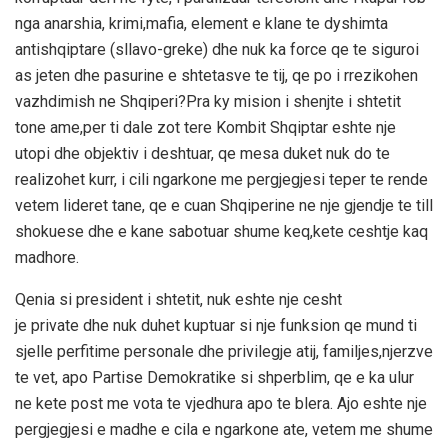
nga anarshia, krimi,mafia, element e klane te dyshimta
antishqiptare (sllavo-greke) dhe nuk ka force qe te siguroi
as jeten dhe pasurine e shtetasve te tij, qe po i rrezikohen
vazhdimish ne Shqiperi?Pra ky mision i shenjte i shtetit
tone ame,per ti dale zot tere Kombit Shqiptar eshte nje
utopi dhe objektiv i deshtuar, qe mesa duket nuk do te
realizohet kurr, i cili ngarkone me pergjegjesi teper te rende
vetem lideret tane, qe e cuan Shqiperine ne nje gjendje te till
shokuese dhe e kane sabotuar shume keq,kete ceshtje kaq
madhore.
Qenia si president i shtetit, nuk eshte nje cesht
je private dhe nuk duhet kuptuar si nje funksion qe mund ti
sjelle perfitime personale dhe privilegje atij, familjes,njerzve
te vet, apo Partise Demokratike si shperblim, qe e ka ulur
ne kete post me vota te vjedhura apo te blera. Ajo eshte nje
pergjegjesi e madhe e cila e ngarkone ate, vetem me shume