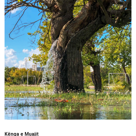
Kënga e Muajit