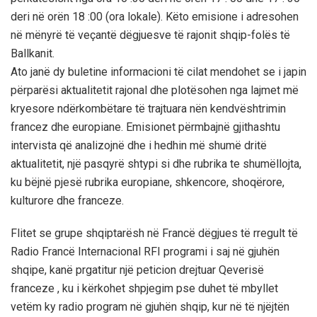
deri në orën 18 :00 (ora lokale). Këto emisione i adresohen
në mënyrë të veçantë dëgjuesve të rajonit shqip-folës të
Ballkanit.
Ato janë dy buletine informacioni të cilat mendohet se i japin
përparësi aktualitetit rajonal dhe plotësohen nga lajmet më
kryesore ndërkombëtare të trajtuara nën kendvështrimin
francez dhe europiane. Emisionet përmbajnë gjithashtu
intervista që analizojnë dhe i hedhin më shumë dritë
aktualitetit, një pasqyrë shtypi si dhe rubrika te shumëllojta,
ku bëjnë pjesë rubrika europiane, shkencore, shoqërore,
kulturore dhe franceze.
Flitet se grupe shqiptarësh në Francë dëgjues të rregult të
Radio Francë Internacional RFI programi i saj në gjuhën
shqipe, kanë prgatitur një peticion drejtuar Qeverisë
franceze , ku i kërkohet shpjegim pse duhet të mbyllet
vetëm ky radio program në gjuhën shqip, kur në të njëjtën