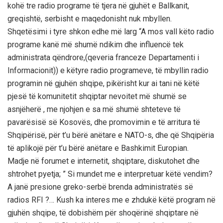
kohë tre radio programe të tjera në gjuhët e Ballkanit,
greqishtë, serbisht e maqedonisht nuk mbyllen.
Shqetësimi i tyre shkon edhe më larg “A mos vall këto radio
programe kanë më shumë ndikim dhe influencë tek
administrata qëndrore,(qeveria franceze Departamenti i
Informacionit)) e këtyre radio programeve, të mbyllin radio
programin në gjuhën shqipe, pikërisht kur ai tani në këtë
pjesë të komunitetit shqiptar nevoitet më shumë se
asnjëherë , me njohjen e sa më shumë shteteve të
pavarësisë së Kosovës, dhe promovimin e të arritura të
Shqipërisë, për t’u bërë anëtare e NATO-s, dhe që Shqipëria
të aplikojë për t’u bërë anëtare e Bashkimit Europian.
Madje në forumet e internetit, shqiptare, diskutohet dhe
shtrohet pyetja; ” Si mundet me e interpretuar këtë vendim?
A janë presione greko-serbë brenda administratës së
radios RFI ?… Kush ka interes me e zhdukë këtë program në
gjuhën shqipe, të dobishëm për shoqërinë shqiptare në