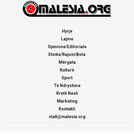
Hyrje
Lajme
Opinione/Editoriale
Etnike/Rajoni/Bota
Mërgata
Kulturë
Sport
Të Ndryshme
Rreth Nesh
Marketing
Kontakti
stafi@malesia.org