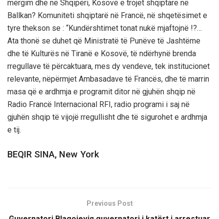
mërgim dhe në Shqipëri, Kosovë e trojet shqiptare në
Ballkan? Komuniteti shqiptarë në Francë, në shqetësimet e
tyre thekson se : “Kundërshtimet tonat nukë mjaftojnë !?…
Ata thonë se duhet që Ministratë të Punëve të Jashtëme
dhe të Kulturës në Tiranë e Kosovë, të ndërhynë brenda
rregullave të përcaktuara, mes dy vendeve, tek institucionet
relevante, nëpërmjet Ambasadave të Francës, dhe të marrin
masa që e ardhmja e programit ditor në gjuhën shqip në
Radio Francë Internacional RFI, radio programi i saj në
gjuhën shqip të vijojë rregullisht dhe të sigurohet e ardhmja
e tij.
BEQIR SINA, New York
Previous Post
Guvernatori Blagojeviq guvernatori i katërt i arrestuar