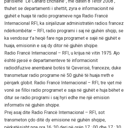
parisiene “Le Canard Enchainé”, më datën 8 Tetor 2008 ,
thuhet se departamenti i shettit, zyra e informacionit në
gjuhët e huaja të radio programeve nga Radio Francë
Internacional RFI, ka sinjalizuar administratën radios francez
ndërkombétar – RFI, radio programi i saj në gjuhën shqip, se
ka vendosur t’a heqë fare nga programet e sajë në gjuhët e
huaja, emisionin e saj dy ditor në gjuhën shqipe.
Radio Francë Internacional – RFI, u krijua në vitin 1975. Ajo
është pjesë e departamenteve të informacionit
radiodifuzive anembanë botës të Qeverisë, franceze, duke
transmetuar radio programe në 50 gjuhë të huaja rreth e
përqark globit. Radio Francë Internacional – RFI, tre vjet më
vonë se filloi radio programet e saja në gjuhët e huja bëhet e
ditur se radio programi i saj hyri edhe me një emision
informativ në gjuhën shqipe.
Prej asaj dite Radio Francë Internacional – RFI, sot
transmeton çdo ditë dy emisione në gjuhën shqipe,
përkatësisht nga ora 16 :30 deri në orën 17 : 00 dhe 17 : 30