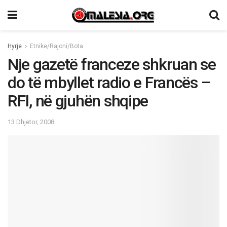
Hyrje
Etnike/Rajoni/Bota
Nje gazetë franceze shkruan se
do të mbyllet radio e Francës –
RFI, në gjuhën shqipe
13 Dhjetor, 2008