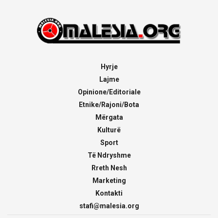
Hyrje
Lajme
Opinione/Editoriale
Etnike/Rajoni/Bota
Mërgata
Kulturë
Sport
Të Ndryshme
Rreth Nesh
Marketing
Kontakti
stafi@malesia.org