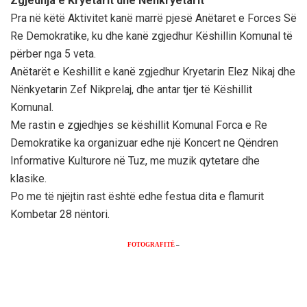
Zgjedhja e Kryetarit dhe Nënkryetarit
Pra në këtë Aktivitet kanë marrë pjesë Anëtaret e Forces Së
Re Demokratike, ku dhe kanë zgjedhur Këshillin Komunal të
përber nga 5 veta.
Anëtarët e Keshillit e kanë zgjedhur Kryetarin Elez Nikaj dhe
Nënkyetarin Zef Nikprelaj, dhe antar tjer të Këshillit
Komunal.
Me rastin e zgjedhjes se këshillit Komunal Forca e Re
Demokratike ka organizuar edhe një Koncert ne Qëndren
Informative Kulturore në Tuz, me muzik qytetare dhe
klasike.
Po me të njëjtin rast është edhe festua dita e flamurit
Kombetar 28 nëntori.
FOTOGRAFITË
–