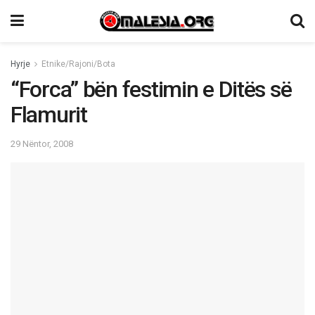
Hyrje
Etnike/Rajoni/Bota
“Forca” bën festimin e Ditës së
Flamurit
29 Nëntor, 2008