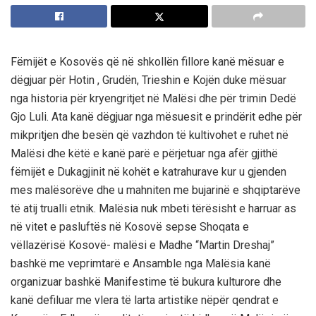
Fëmijët e Kosovës që në shkollën fillore kanë mësuar e
dëgjuar për Hotin , Grudën, Trieshin e Kojën duke mësuar
nga historia për kryengritjet në Malësi dhe për trimin Dedë
Gjo Luli. Ata kanë dëgjuar nga mësuesit e prindërit edhe për
mikpritjen dhe besën që vazhdon të kultivohet e ruhet në
Malësi dhe këtë e kanë parë e përjetuar nga afër gjithë
fëmijët e Dukagjinit në kohët e katrahurave kur u gjenden
mes malësorëve dhe u mahniten me bujarinë e shqiptarëve
të atij trualli etnik. Malësia nuk mbeti tërësisht e harruar as
në vitet e pasluftës në Kosovë sepse Shoqata e
vëllazërisë Kosovë- malësi e Madhe “Martin Dreshaj”
bashkë me veprimtarë e Ansamble nga Malësia kanë
organizuar bashkë Manifestime të bukura kulturore dhe
kanë defiluar me vlera të larta artistike nëpër qendrat e