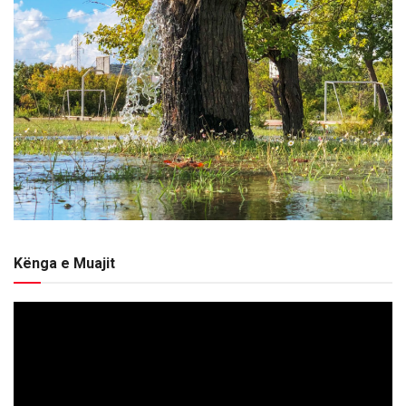
Kënga e Muajit