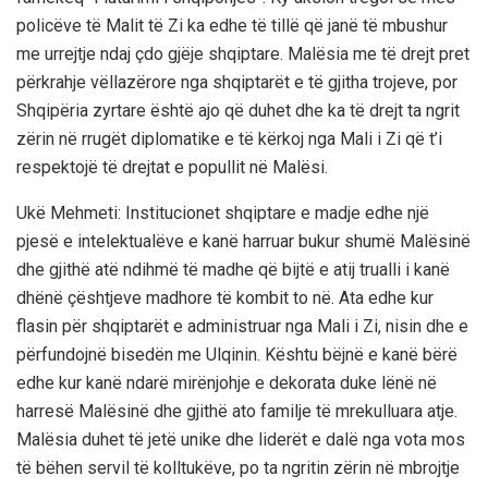
policëve të Malit të Zi ka edhe të tillë që janë të mbushur
me urrejtje ndaj çdo gjëje shqiptare. Malësia me të drejt pret
përkrahje vëllazërore nga shqiptarët e të gjitha trojeve, por
Shqipëria zyrtare është ajo që duhet dhe ka të drejt ta ngrit
zërin në rrugët diplomatike e të kërkoj nga Mali i Zi që t’i
respektojë të drejtat e popullit në Malësi.
Ukë Mehmeti: Institucionet shqiptare e madje edhe një
pjesë e intelektualëve e kanë harruar bukur shumë Malësinë
dhe gjithë atë ndihmë të madhe që bijtë e atij trualli i kanë
dhënë çështjeve madhore të kombit to në. Ata edhe kur
flasin për shqiptarët e administruar nga Mali i Zi, nisin dhe e
përfundojnë bisedën me Ulqinin. Kështu bëjnë e kanë bërë
edhe kur kanë ndarë mirënjohje e dekorata duke lënë në
harresë Malësinë dhe gjithë ato familje të mrekulluara atje.
Malësia duhet të jetë unike dhe liderët e dalë nga vota mos
të bëhen servil të kolltukëve, po ta ngritin zërin në mbrojtje