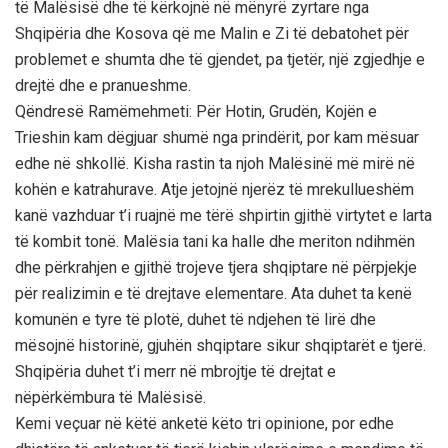
të Malësisë dhe të kërkojnë në mënyrë zyrtare nga
Shqipëria dhe Kosova që me Malin e Zi të debatohet për
problemet e shumta dhe të gjendet, pa tjetër, një zgjedhje e
drejtë dhe e pranueshme.
Qëndresë Ramëmehmeti: Për Hotin, Grudën, Kojën e
Trieshin kam dëgjuar shumë nga prindërit, por kam mësuar
edhe në shkollë. Kisha rastin ta njoh Malësinë më mirë në
kohën e katrahurave. Atje jetojnë njerëz të mrekullueshëm
kanë vazhduar t’i ruajnë me tërë shpirtin gjithë virtytet e larta
të kombit tonë. Malësia tani ka halle dhe meriton ndihmën
dhe përkrahjen e gjithë trojeve tjera shqiptare në përpjekje
për realizimin e të drejtave elementare. Ata duhet ta kenë
komunën e tyre të plotë, duhet të ndjehen të lirë dhe
mësojnë historinë, gjuhën shqiptare sikur shqiptarët e tjerë.
Shqipëria duhet t’i merr në mbrojtje të drejtat e
nëpërkëmbura të Malësisë.
Kemi veçuar në këtë anketë këto tri opinione, por edhe