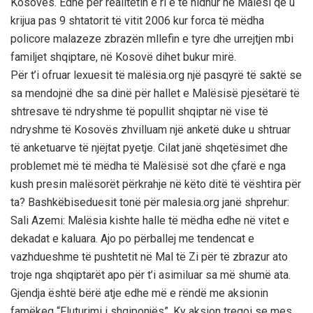
Kosovës. Edhe për realitetin e ri e të hidhur në Malësi që u
krijua pas 9 shtatorit të vitit 2006 kur forca të mëdha
policore malazeze zbrazën mllefin e tyre dhe urrejtjen mbi
familjet shqiptare, në Kosovë dihet bukur mirë.
Për t’i ofruar lexuesit të malësia.org një pasqyrë të saktë se
sa mendojnë dhe sa dinë për hallet e Malësisë pjesëtarë të
shtresave të ndryshme të popullit shqiptar në vise të
ndryshme të Kosovës zhvilluam një anketë duke u shtruar
të anketuarve të njëjtat pyetje. Cilat janë shqetësimet dhe
problemet më të mëdha të Malësisë sot dhe çfarë e nga
kush presin malësorët përkrahje në këto ditë të vështira për
ta? Bashkëbiseduesit tonë për malesia.org janë shprehur:
Sali Azemi: Malësia kishte halle të mëdha edhe në vitet e
dekadat e kaluara. Ajo po përballej me tendencat e
vazhdueshme të pushtetit në Mal të Zi për të zbrazur ato
troje nga shqiptarët apo për t’i asimiluar sa më shumë ata.
Gjendja është bërë atje edhe më e rëndë me aksionin
famëkeq “Fluturimi i shqiponjës”. Ky aksion tregoi se mes