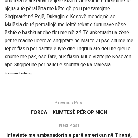
dhjetëra të anketuar të tjerë kishin vlerësime e mendime të
njëjta a të përafërta me këto që po u prezantojmë.
Shqiptarët në Pejë, Dukagjin e Kosovë mendojnë se
Malësia do të përballojë me lehtë tekat e furtunave nëse
është e bashkuar dhe flet me një zë. Të anketuarit ua zënë
për të madhe liderëve shqiptarë në Mal të Zi pse shumë më
tepër flasin për partitë e tyre dhe i ngritin ato deri në qiell e
shumë më pak, ose fare, nuk flasin, kur e vizitojnë Kosovën
apo Shqipërinë për hallet e shumta që ka Malësia.
Rrahman Jasharaj
Previous Post
FORCA – KUMTESË PËR OPINION
Next Post
Intevistë me ambasadorin e parë amerikan në Tiranë,