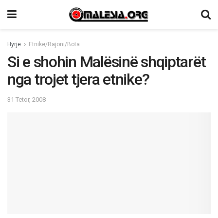
Hyrje
Etnike/Rajoni/Bota
Si e shohin Malësinë shqiptarët
nga trojet tjera etnike?
31 Tetor, 2008