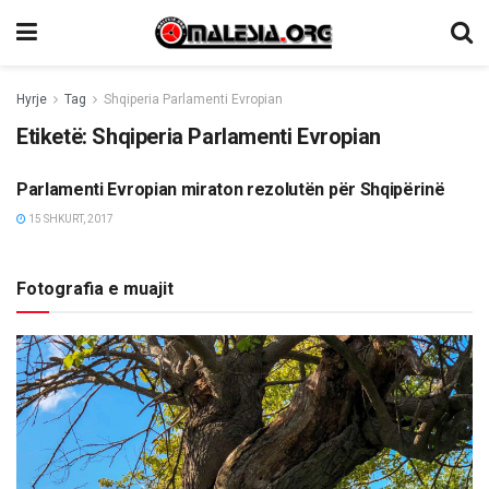
Hyrje
Tag
Shqiperia Parlamenti Evropian
Etiketë:
Shqiperia Parlamenti Evropian
Parlamenti Evropian miraton rezolutën për Shqipërinë
ETNIKE/RAJONI/BOTA
15 SHKURT, 2017
Fotografia e muajit