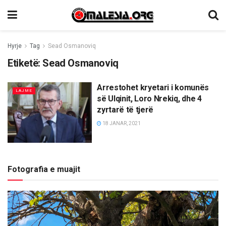
Hyrje
Tag
Sead Osmanoviq
Etiketë:
Sead Osmanoviq
Arrestohet kryetari i komunës
LAJME
së Ulqinit, Loro Nrekiq, dhe 4
zyrtarë të tjerë
18 JANAR, 2021
Fotografia e muajit