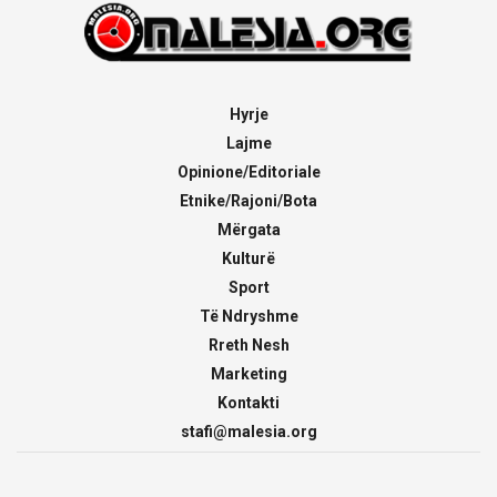
Hyrje
Lajme
Opinione/Editoriale
Etnike/Rajoni/Bota
Mërgata
Kulturë
Sport
Të Ndryshme
Rreth Nesh
Marketing
Kontakti
stafi@malesia.org