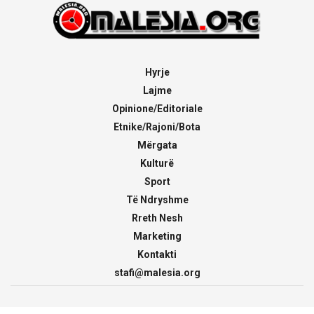
Hyrje
Lajme
Opinione/Editoriale
Etnike/Rajoni/Bota
Mërgata
Kulturë
Sport
Të Ndryshme
Rreth Nesh
Marketing
Kontakti
stafi@malesia.org