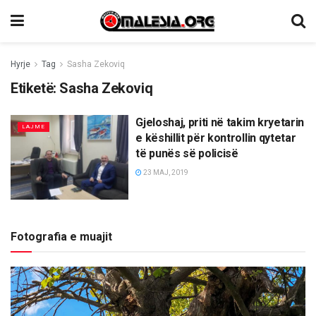
Hyrje
Tag
Sasha Zekoviq
Etiketë:
Sasha Zekoviq
Gjeloshaj, priti në takim kryetarin
LAJME
e këshillit për kontrollin qytetar
të punës së policisë
23 MAJ, 2019
Fotografia e muajit