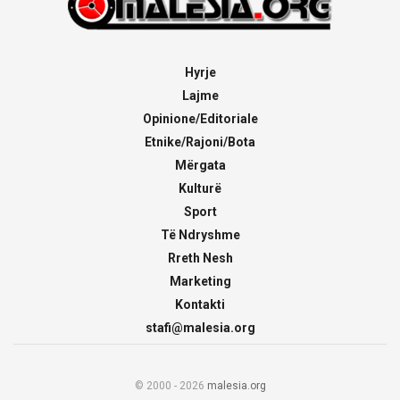
Hyrje
Lajme
Opinione/Editoriale
Etnike/Rajoni/Bota
Mërgata
Kulturë
Sport
Të Ndryshme
Rreth Nesh
Marketing
Kontakti
stafi@malesia.org
© 2000 - 2026
malesia.org