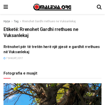
Hyrje
Tag
Rrenohet Gardhi rrethues ne Vuksanlekaj
Etiketë:
Rrenohet Gardhi rrethues ne
Vuksanlekaj
Rrënohet për të tretën herë një pjesë e gardhit rrethues
LAJME
në Vuksanlekaj
7 SHKURT, 2017
Fotografia e muajit