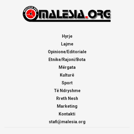
Hyrje
Lajme
Opinione/Editoriale
Etnike/Rajoni/Bota
Mërgata
Kulturë
Sport
Të Ndryshme
Rreth Nesh
Marketing
Kontakti
stafi@malesia.org