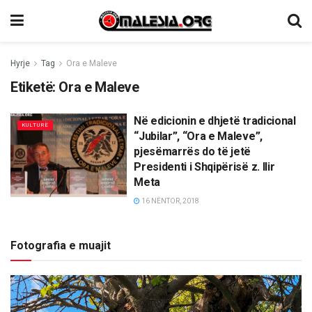
Hyrje
Tag
Ora e Maleve
Etiketë:
Ora e Maleve
Në edicionin e dhjetë tradicional
KULTURË
“Jubilar”, “Ora e Maleve”,
pjesëmarrës do të jetë
Presidenti i Shqipërisë z. Ilir
Meta
16 NËNTOR, 2018
Fotografia e muajit