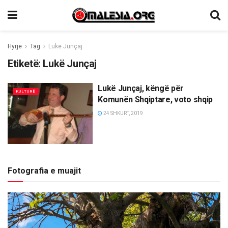
Hyrje
Tag
Lukë Junçaj
Etiketë:
Lukë Junçaj
Lukë Junçaj, këngë për
KULTURË
Komunën Shqiptare, voto shqip
24 SHKURT, 2019
Fotografia e muajit