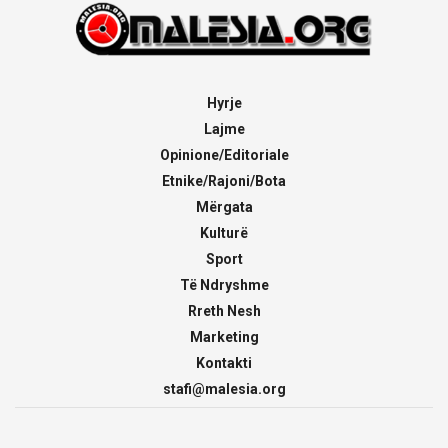
Hyrje
Lajme
Opinione/Editoriale
Etnike/Rajoni/Bota
Mërgata
Kulturë
Sport
Të Ndryshme
Rreth Nesh
Marketing
Kontakti
stafi@malesia.org