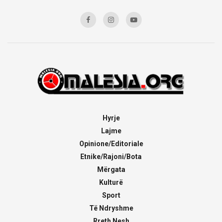
Hyrje
Lajme
Opinione/Editoriale
Etnike/Rajoni/Bota
Mërgata
Kulturë
Sport
Të Ndryshme
Rreth Nesh