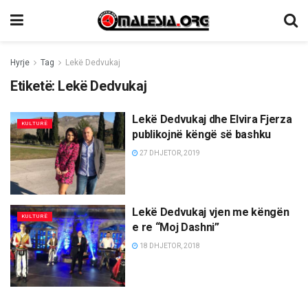
Hyrje
Tag
Lekë Dedvukaj
Etiketë:
Lekë Dedvukaj
Lekë Dedvukaj dhe Elvira Fjerza
KULTURË
publikojnë këngë së bashku
27 DHJETOR, 2019
Lekë Dedvukaj vjen me këngën
KULTURË
e re “Moj Dashni”
18 DHJETOR, 2018