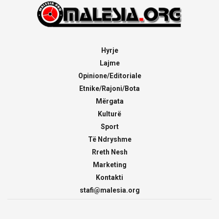
Hyrje
Lajme
Opinione/Editoriale
Etnike/Rajoni/Bota
Mërgata
Kulturë
Sport
Të Ndryshme
Rreth Nesh
Marketing
Kontakti
stafi@malesia.org