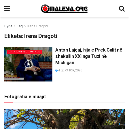
Hyrje
Tag
Irena Dragoti
Etiketë:
Irena Dragoti
Anton Lajçaj, hija e Prek Calit në
OPINIONE/EDITORIALE
shekullin XXI nga Tuzi në
Michigan
4 QERSHOR, 2026
Fotografia e muajit