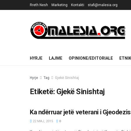
Rreth Nesh
Marketing
Kontakti
stafi@malesia.org
HYRJE
LAJME
OPINIONE/EDITORIALE
ETNI
Hyrje
Tag
Gjekë Sinishtaj
Etiketë:
Gjekë Sinishtaj
Ka ndërruar jetë veterani i Gjeodezi
OPINIONE/EDITORIALE
22 MAJ, 2015
0