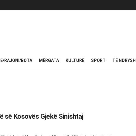
KE/RAJONI/BOTA
MËRGATA
KULTURË
SPORT
TË NDRYS
së së Kosovës Gjekë Sinishtaj