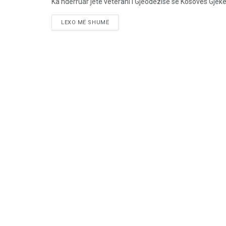
Ka ndërruar jetë veterani i Gjeodezisë së Kosovës Gjekë
LEXO MË SHUMË