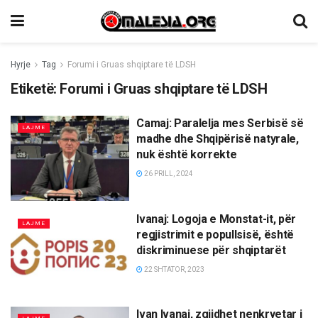
Hyrje
Tag
Forumi i Gruas shqiptare të LDSH
Etiketë:
Forumi i Gruas shqiptare të LDSH
Camaj: Paralelja mes Serbisë së
LAJME
madhe dhe Shqipërisë natyrale,
nuk është korrekte
26 PRILL, 2024
Ivanaj: Logoja e Monstat-it, për
LAJME
regjistrimit e popullsisë, është
diskriminuese për shqiptarët
22 SHTATOR, 2023
Ivan Ivanaj, zgjidhet nenkryetar i