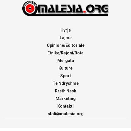
Hyrje
Lajme
Opinione/Editoriale
Etnike/Rajoni/Bota
Mërgata
Kulturë
Sport
Të Ndryshme
Rreth Nesh
Marketing
Kontakti
stafi@malesia.org