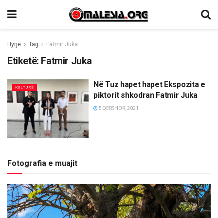
Hyrje
Tag
Fatmir Juka
Etiketë:
Fatmir Juka
Në Tuz hapet hapet Ekspozita e
KULTURË
piktorit shkodran Fatmir Juka
5 QERSHOR, 2021
Fotografia e muajit