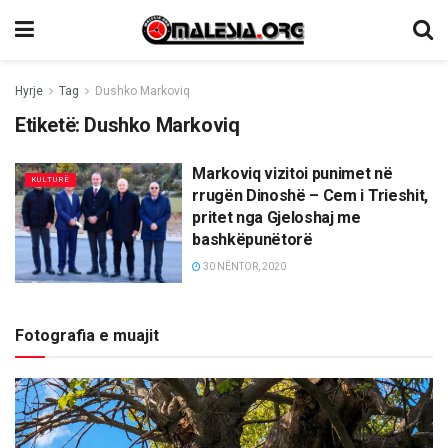
Hyrje
Tag
Dushko Markoviq
Etiketë:
Dushko Markoviq
Markoviq vizitoi punimet në
KULTURË
rrugën Dinoshë – Cem i Trieshit,
pritet nga Gjeloshaj me
bashkëpunëtorë
30 NËNTOR, 2020
Fotografia e muajit