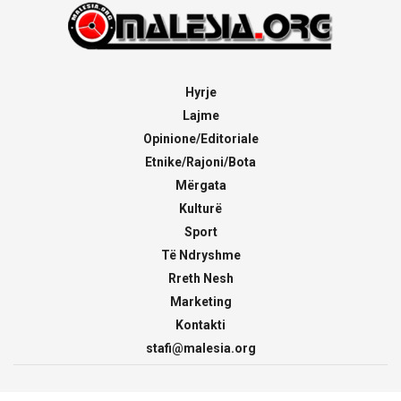
Hyrje
Lajme
Opinione/Editoriale
Etnike/Rajoni/Bota
Mërgata
Kulturë
Sport
Të Ndryshme
Rreth Nesh
Marketing
Kontakti
stafi@malesia.org