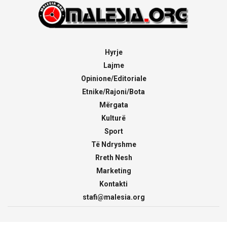
Hyrje
Lajme
Opinione/Editoriale
Etnike/Rajoni/Bota
Mërgata
Kulturë
Sport
Të Ndryshme
Rreth Nesh
Marketing
Kontakti
stafi@malesia.org