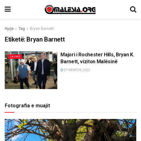
Hyrje
Tag
Bryan Barnett
Etiketë:
Bryan Barnett
Majori i Rochester Hills, Bryan K.
LAJME
Barnett, viziton Malësinë
27 NËNTOR, 2022
Fotografia e muajit